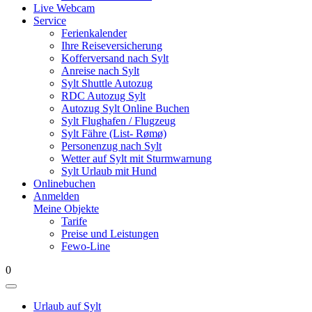
Live Webcam
Service
Ferienkalender
Ihre Reiseversicherung
Kofferversand nach Sylt
Anreise nach Sylt
Sylt Shuttle Autozug
RDC Autozug Sylt
Autozug Sylt Online Buchen
Sylt Flughafen / Flugzeug
Sylt Fähre (List- Rømø)
Personenzug nach Sylt
Wetter auf Sylt mit Sturmwarnung
Sylt Urlaub mit Hund
Onlinebuchen
Anmelden
Meine Objekte
Tarife
Preise und Leistungen
Fewo-Line
0
Urlaub auf Sylt