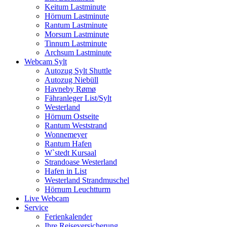
Keitum Lastminute
Hörnum Lastminute
Rantum Lastminute
Morsum Lastminute
Tinnum Lastminute
Archsum Lastminute
Webcam Sylt
Autozug Sylt Shuttle
Autozug Niebüll
Havneby Rømø
Fähranleger List/Sylt
Westerland
Hörnum Ostseite
Rantum Weststrand
Wonnemeyer
Rantum Hafen
W`stedt Kursaal
Strandoase Westerland
Hafen in List
Westerland Strandmuschel
Hörnum Leuchtturm
Live Webcam
Service
Ferienkalender
Ihre Reiseversicherung