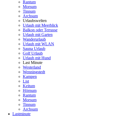
Rantum
Morsum
Tinnum
Archsum
Urlaubswelten
Urlaub mit Meerblick
Balkon oder Terrasse
Urlaub mit Garten
Wanderurlaub
Urlaub mit WLAN
Sauna Urlaub
Golf Urlaub
Urlaub mit Hund
Last Minute
Westerland
Wenningstedt
Kampen
List
Keitum
Hörnum
Rantum
Morsum
Tinnum
Archsum
Lastminute