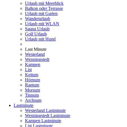
Urlaub mit Meerblick
Balkon oder Terrasse
Urlaub mit Garten
Wanderurlaub
Urlaub mit WLAN
Sauna Urlaub
Golf Urlaub
Urlaub mit Hund
Last Minute
Westerland
Wenningstedt
Kampen
List
Keitum
Hörnum
Rantum
Morsum
Tinnum
Archsum
Lastminute
Westerland Lastminute
Wenningstedt Lastminute
Kampen Lastminute
List Lastminute