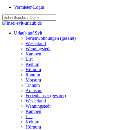
Vermieter-Login
Urlaub auf Sylt
Ferienwohnungen (gesamt)
Westerland
Wenningstedt
Kampen
List
Keitum
Hörnum
Rantum
Morsum
Tinnum
Archsum
Ferienhäuser (gesamt)
Westerland
Wenningstedt
Kampen
List
Keitum
Hörnum