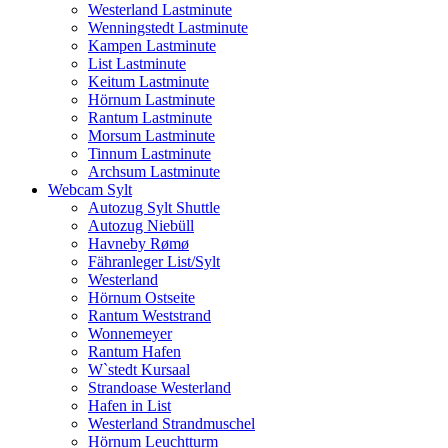
Westerland Lastminute
Wenningstedt Lastminute
Kampen Lastminute
List Lastminute
Keitum Lastminute
Hörnum Lastminute
Rantum Lastminute
Morsum Lastminute
Tinnum Lastminute
Archsum Lastminute
Webcam Sylt
Autozug Sylt Shuttle
Autozug Niebüll
Havneby Rømø
Fähranleger List/Sylt
Westerland
Hörnum Ostseite
Rantum Weststrand
Wonnemeyer
Rantum Hafen
W`stedt Kursaal
Strandoase Westerland
Hafen in List
Westerland Strandmuschel
Hörnum Leuchtturm