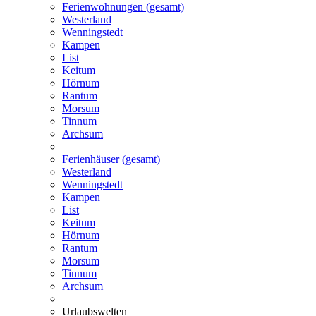
Ferienwohnungen (gesamt)
Westerland
Wenningstedt
Kampen
List
Keitum
Hörnum
Rantum
Morsum
Tinnum
Archsum
Ferienhäuser (gesamt)
Westerland
Wenningstedt
Kampen
List
Keitum
Hörnum
Rantum
Morsum
Tinnum
Archsum
Urlaubswelten