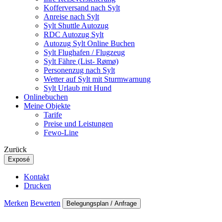
Kofferversand nach Sylt
Anreise nach Sylt
Sylt Shuttle Autozug
RDC Autozug Sylt
Autozug Sylt Online Buchen
Sylt Flughafen / Flugzeug
Sylt Fähre (List- Rømø)
Personenzug nach Sylt
Wetter auf Sylt mit Sturmwarnung
Sylt Urlaub mit Hund
Onlinebuchen
Meine Objekte
Tarife
Preise und Leistungen
Fewo-Line
Zurück
Exposé
Kontakt
Drucken
Merken
Bewerten
Belegungsplan / Anfrage