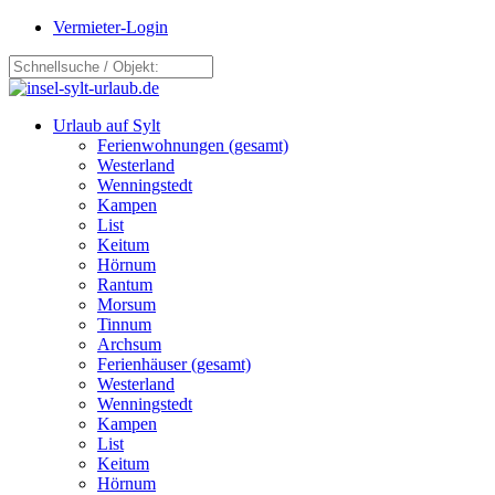
Vermieter-Login
Urlaub auf Sylt
Ferienwohnungen (gesamt)
Westerland
Wenningstedt
Kampen
List
Keitum
Hörnum
Rantum
Morsum
Tinnum
Archsum
Ferienhäuser (gesamt)
Westerland
Wenningstedt
Kampen
List
Keitum
Hörnum