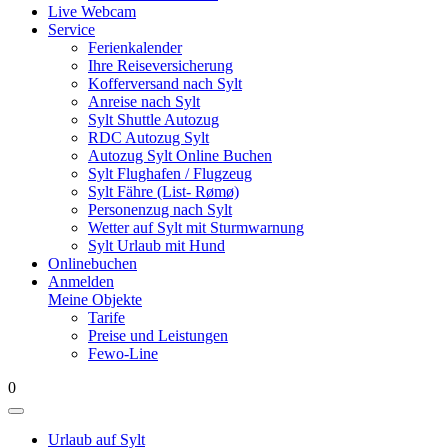
Live Webcam
Service
Ferienkalender
Ihre Reiseversicherung
Kofferversand nach Sylt
Anreise nach Sylt
Sylt Shuttle Autozug
RDC Autozug Sylt
Autozug Sylt Online Buchen
Sylt Flughafen / Flugzeug
Sylt Fähre (List- Rømø)
Personenzug nach Sylt
Wetter auf Sylt mit Sturmwarnung
Sylt Urlaub mit Hund
Onlinebuchen
Anmelden
Meine Objekte
Tarife
Preise und Leistungen
Fewo-Line
0
Urlaub auf Sylt