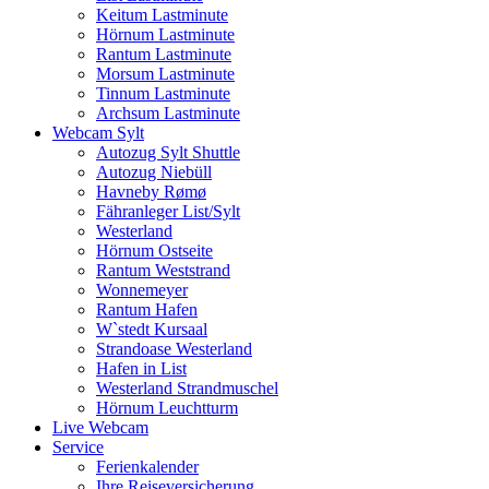
Keitum Lastminute
Hörnum Lastminute
Rantum Lastminute
Morsum Lastminute
Tinnum Lastminute
Archsum Lastminute
Webcam Sylt
Autozug Sylt Shuttle
Autozug Niebüll
Havneby Rømø
Fähranleger List/Sylt
Westerland
Hörnum Ostseite
Rantum Weststrand
Wonnemeyer
Rantum Hafen
W`stedt Kursaal
Strandoase Westerland
Hafen in List
Westerland Strandmuschel
Hörnum Leuchtturm
Live Webcam
Service
Ferienkalender
Ihre Reiseversicherung