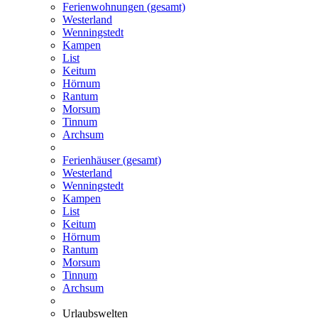
Ferienwohnungen (gesamt)
Westerland
Wenningstedt
Kampen
List
Keitum
Hörnum
Rantum
Morsum
Tinnum
Archsum
Ferienhäuser (gesamt)
Westerland
Wenningstedt
Kampen
List
Keitum
Hörnum
Rantum
Morsum
Tinnum
Archsum
Urlaubswelten