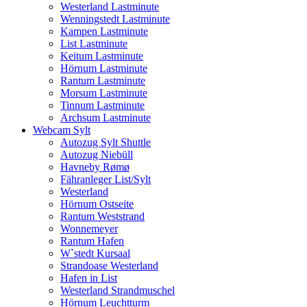
Westerland Lastminute
Wenningstedt Lastminute
Kampen Lastminute
List Lastminute
Keitum Lastminute
Hörnum Lastminute
Rantum Lastminute
Morsum Lastminute
Tinnum Lastminute
Archsum Lastminute
Webcam Sylt
Autozug Sylt Shuttle
Autozug Niebüll
Havneby Rømø
Fähranleger List/Sylt
Westerland
Hörnum Ostseite
Rantum Weststrand
Wonnemeyer
Rantum Hafen
W`stedt Kursaal
Strandoase Westerland
Hafen in List
Westerland Strandmuschel
Hörnum Leuchtturm