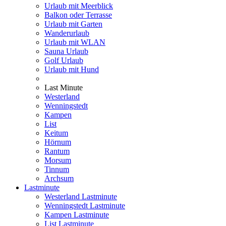
Urlaub mit Meerblick
Balkon oder Terrasse
Urlaub mit Garten
Wanderurlaub
Urlaub mit WLAN
Sauna Urlaub
Golf Urlaub
Urlaub mit Hund
Last Minute
Westerland
Wenningstedt
Kampen
List
Keitum
Hörnum
Rantum
Morsum
Tinnum
Archsum
Lastminute
Westerland Lastminute
Wenningstedt Lastminute
Kampen Lastminute
List Lastminute