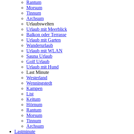
Rantum
Morsum
Tinnum
Archsum
Urlaubswelten
Urlaub mit Meerblick
Balkon oder Terrasse
Urlaub mit Garten
Wanderurlaub
Urlaub mit WLAN
Sauna Urlaub
Golf Urlaub
Urlaub mit Hund
Last Minute
Westerland
Wenningstedt
Kampen
List
Keitum
Hörnum
Rantum
Morsum
Tinnum
Archsum
Lastminute