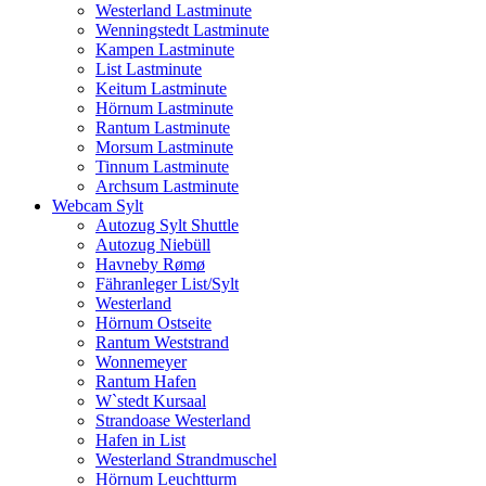
Westerland Lastminute
Wenningstedt Lastminute
Kampen Lastminute
List Lastminute
Keitum Lastminute
Hörnum Lastminute
Rantum Lastminute
Morsum Lastminute
Tinnum Lastminute
Archsum Lastminute
Webcam Sylt
Autozug Sylt Shuttle
Autozug Niebüll
Havneby Rømø
Fähranleger List/Sylt
Westerland
Hörnum Ostseite
Rantum Weststrand
Wonnemeyer
Rantum Hafen
W`stedt Kursaal
Strandoase Westerland
Hafen in List
Westerland Strandmuschel
Hörnum Leuchtturm