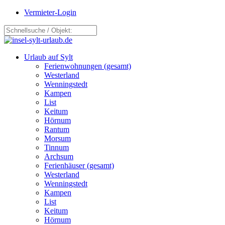
Vermieter-Login
Urlaub auf Sylt
Ferienwohnungen (gesamt)
Westerland
Wenningstedt
Kampen
List
Keitum
Hörnum
Rantum
Morsum
Tinnum
Archsum
Ferienhäuser (gesamt)
Westerland
Wenningstedt
Kampen
List
Keitum
Hörnum