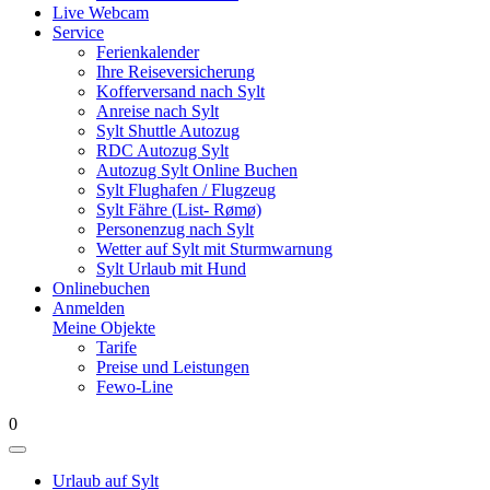
Live Webcam
Service
Ferienkalender
Ihre Reiseversicherung
Kofferversand nach Sylt
Anreise nach Sylt
Sylt Shuttle Autozug
RDC Autozug Sylt
Autozug Sylt Online Buchen
Sylt Flughafen / Flugzeug
Sylt Fähre (List- Rømø)
Personenzug nach Sylt
Wetter auf Sylt mit Sturmwarnung
Sylt Urlaub mit Hund
Onlinebuchen
Anmelden
Meine Objekte
Tarife
Preise und Leistungen
Fewo-Line
0
Urlaub auf Sylt