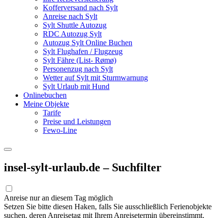
Kofferversand nach Sylt
Anreise nach Sylt
Sylt Shuttle Autozug
RDC Autozug Sylt
Autozug Sylt Online Buchen
Sylt Flughafen / Flugzeug
Sylt Fähre (List- Rømø)
Personenzug nach Sylt
Wetter auf Sylt mit Sturmwarnung
Sylt Urlaub mit Hund
Onlinebuchen
Meine Objekte
Tarife
Preise und Leistungen
Fewo-Line
insel-sylt-urlaub.de – Suchfilter
Anreise nur an diesem Tag möglich
Setzen Sie bitte diesen Haken, falls Sie ausschließlich Ferienobjekte
suchen, deren Anreisetag mit Ihrem Anreisetermin übereinstimmt.