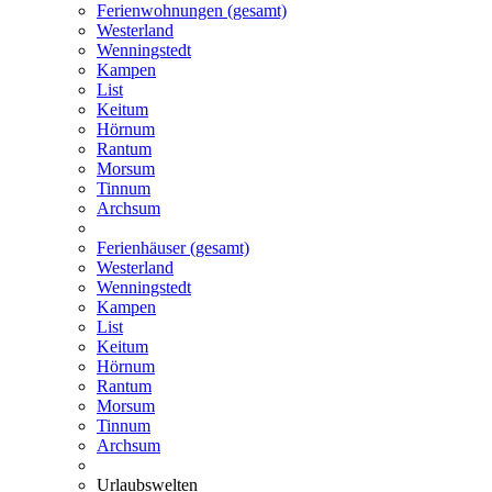
Ferienwohnungen (gesamt)
Westerland
Wenningstedt
Kampen
List
Keitum
Hörnum
Rantum
Morsum
Tinnum
Archsum
Ferienhäuser (gesamt)
Westerland
Wenningstedt
Kampen
List
Keitum
Hörnum
Rantum
Morsum
Tinnum
Archsum
Urlaubswelten