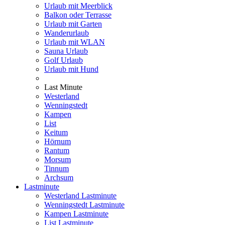
Urlaub mit Meerblick
Balkon oder Terrasse
Urlaub mit Garten
Wanderurlaub
Urlaub mit WLAN
Sauna Urlaub
Golf Urlaub
Urlaub mit Hund
Last Minute
Westerland
Wenningstedt
Kampen
List
Keitum
Hörnum
Rantum
Morsum
Tinnum
Archsum
Lastminute
Westerland Lastminute
Wenningstedt Lastminute
Kampen Lastminute
List Lastminute