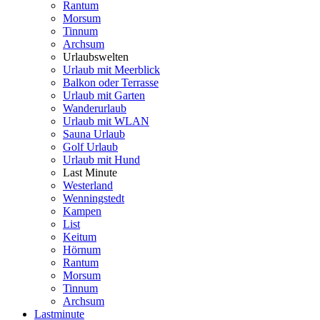
Rantum
Morsum
Tinnum
Archsum
Urlaubswelten
Urlaub mit Meerblick
Balkon oder Terrasse
Urlaub mit Garten
Wanderurlaub
Urlaub mit WLAN
Sauna Urlaub
Golf Urlaub
Urlaub mit Hund
Last Minute
Westerland
Wenningstedt
Kampen
List
Keitum
Hörnum
Rantum
Morsum
Tinnum
Archsum
Lastminute