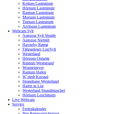
Keitum Lastminute
Hörnum Lastminute
Rantum Lastminute
Morsum Lastminute
Tinnum Lastminute
Archsum Lastminute
Webcam Sylt
Autozug Sylt Shuttle
Autozug Niebüll
Havneby Rømø
Fähranleger List/Sylt
Westerland
Hörnum Ostseite
Rantum Weststrand
Wonnemeyer
Rantum Hafen
W`stedt Kursaal
Strandoase Westerland
Hafen in List
Westerland Strandmuschel
Hörnum Leuchtturm
Live Webcam
Service
Ferienkalender
Ihre Reiseversicherung