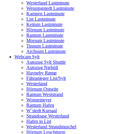
Westerland Lastminute
Wenningstedt Lastminute
Kampen Lastminute
List Lastminute
Keitum Lastminute
Hörnum Lastminute
Rantum Lastminute
Morsum Lastminute
Tinnum Lastminute
Archsum Lastminute
Webcam Sylt
Autozug Sylt Shuttle
Autozug Niebüll
Havneby Rømø
Fähranleger List/Sylt
Westerland
Hörnum Ostseite
Rantum Weststrand
Wonnemeyer
Rantum Hafen
W`stedt Kursaal
Strandoase Westerland
Hafen in List
Westerland Strandmuschel
Hörnum Leuchtturm