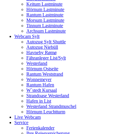
Keitum Lastminute
Hörnum Lastminute
Rantum Lastminute
Morsum Lastminute
Tinnum Lastminute
Archsum Lastminute
Webcam Sylt
Autozug Sylt Shuttle
Autozug Niebüll
Havneby Rømø
Fähranleger List/Sylt
Westerland
Hörnum Ostseite
Rantum Weststrand
Wonnemeyer
Rantum Hafen
W`stedt Kursaal
Strandoase Westerland
Hafen in List
Westerland Strandmuschel
Hörnum Leuchtturm
Live Webcam
Service
Ferienkalender
Ihre Reiseversicherung