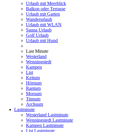
Urlaub mit Meerblick
Balkon oder Terrasse
Urlaub mit Garten
Wanderurlaub
Urlaub mit WLAN
Sauna Urlaub
Golf Urlaub
Urlaub mit Hund
Last Minute
Westerland
Wenningstedt
Kampen
List
Keitum
Hörnum
Rantum
Morsum
Tinnum
Archsum
Lastminute
Westerland Lastminute
Wenningstedt Lastminute
Kampen Lastminute
List Lastminute