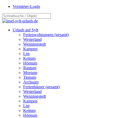
Vermieter-Login
Urlaub auf Sylt
Ferienwohnungen (gesamt)
Westerland
Wenningstedt
Kampen
List
Keitum
Hörnum
Rantum
Morsum
Tinnum
Archsum
Ferienhäuser (gesamt)
Westerland
Wenningstedt
Kampen
List
Keitum
Hörnum