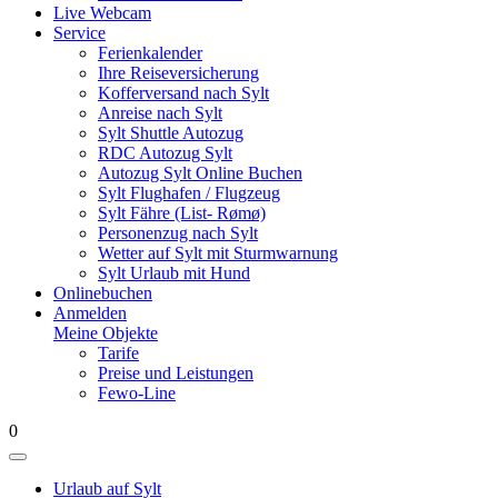
Live Webcam
Service
Ferienkalender
Ihre Reiseversicherung
Kofferversand nach Sylt
Anreise nach Sylt
Sylt Shuttle Autozug
RDC Autozug Sylt
Autozug Sylt Online Buchen
Sylt Flughafen / Flugzeug
Sylt Fähre (List- Rømø)
Personenzug nach Sylt
Wetter auf Sylt mit Sturmwarnung
Sylt Urlaub mit Hund
Onlinebuchen
Anmelden
Meine Objekte
Tarife
Preise und Leistungen
Fewo-Line
0
Urlaub auf Sylt