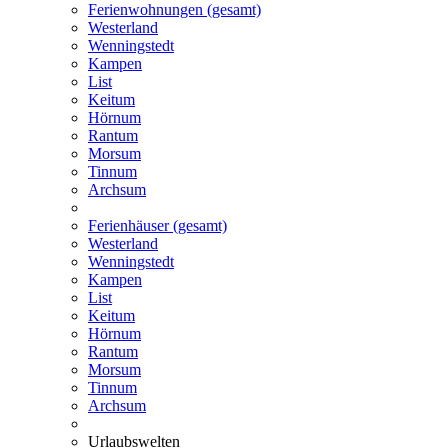
Ferienwohnungen (gesamt)
Westerland
Wenningstedt
Kampen
List
Keitum
Hörnum
Rantum
Morsum
Tinnum
Archsum
Ferienhäuser (gesamt)
Westerland
Wenningstedt
Kampen
List
Keitum
Hörnum
Rantum
Morsum
Tinnum
Archsum
Urlaubswelten