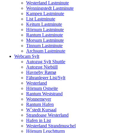
Westerland Lastminute
Wenningstedt Lastminute
Kampen Lastminute
List Lastminute
Keitum Lastminute
Hörnum Lastminute
Rantum Lastminute
Morsum Lastminute
Tinnum Lastminute
Archsum Lastminute
Webcam Sylt
Autozug Sylt Shuttle
Autozug Niebüll
Havneby Rømø
Fähranleger List/Sylt
Westerland
Hörnum Ostseite
Rantum Weststrand
Wonnemeyer
Rantum Hafen
W`stedt Kursaal
Strandoase Westerland
Hafen in List
Westerland Strandmuschel
Hörnum Leuchtturm