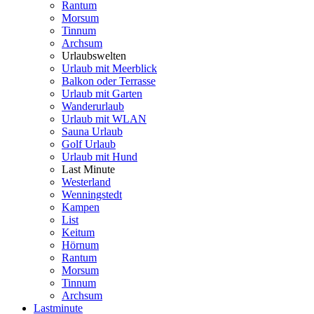
Rantum
Morsum
Tinnum
Archsum
Urlaubswelten
Urlaub mit Meerblick
Balkon oder Terrasse
Urlaub mit Garten
Wanderurlaub
Urlaub mit WLAN
Sauna Urlaub
Golf Urlaub
Urlaub mit Hund
Last Minute
Westerland
Wenningstedt
Kampen
List
Keitum
Hörnum
Rantum
Morsum
Tinnum
Archsum
Lastminute