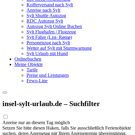
Kofferversand nach Sylt
Anreise nach Sylt
Sylt Shuttle Autozug
RDC Autozug Sylt
Autozug Sylt Online Buchen
Sylt Flughafen / Flugzeug
Sylt Fähre (List- Rømø)
Personenzug nach Sylt
Wetter auf Sylt mit Sturmwarnung
Sylt Urlaub mit Hund
Onlinebuchen
Meine Objekte
Tarife
Preise und Leistungen
Fewo-Line
insel-sylt-urlaub.de – Suchfilter
Anreise nur an diesem Tag möglich
Setzen Sie bitte diesen Haken, falls Sie ausschließlich Ferienobjekte
suchen, deren Anreisetag mit Ihrem Anreisetermin übereinstimmt.