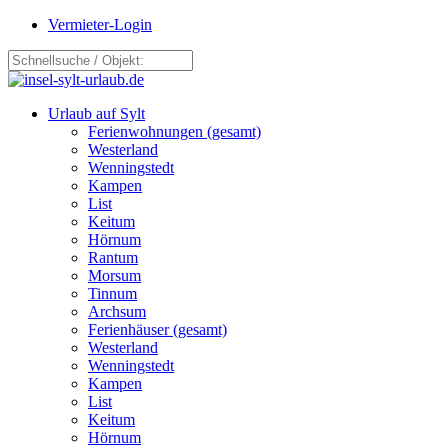
Vermieter-Login
Urlaub auf Sylt
Ferienwohnungen (gesamt)
Westerland
Wenningstedt
Kampen
List
Keitum
Hörnum
Rantum
Morsum
Tinnum
Archsum
Ferienhäuser (gesamt)
Westerland
Wenningstedt
Kampen
List
Keitum
Hörnum