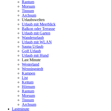
Rantum
Morsum
Tinnum
Archsum
Urlaubswelten
Urlaub mit Meerblick
Balkon oder Terrasse
Urlaub mit Garten
Wanderurlaub
Urlaub mit WLAN
Sauna Urlaub
Golf Urlaub
Urlaub mit Hund
Last Minute
Westerland
Wenningstedt
Kampen
List
Keitum
Hörnum
Rantum
Morsum
Tinnum
Archsum
Lastminute