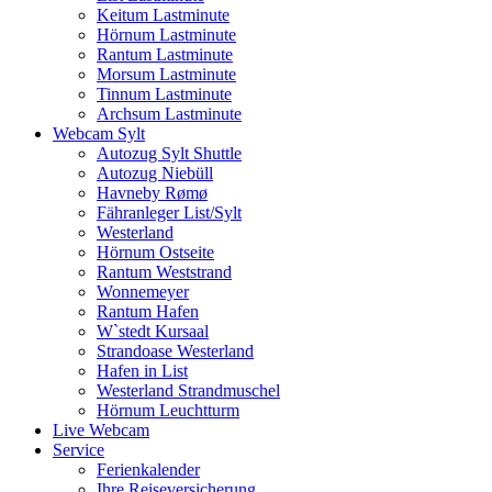
Keitum Lastminute
Hörnum Lastminute
Rantum Lastminute
Morsum Lastminute
Tinnum Lastminute
Archsum Lastminute
Webcam Sylt
Autozug Sylt Shuttle
Autozug Niebüll
Havneby Rømø
Fähranleger List/Sylt
Westerland
Hörnum Ostseite
Rantum Weststrand
Wonnemeyer
Rantum Hafen
W`stedt Kursaal
Strandoase Westerland
Hafen in List
Westerland Strandmuschel
Hörnum Leuchtturm
Live Webcam
Service
Ferienkalender
Ihre Reiseversicherung