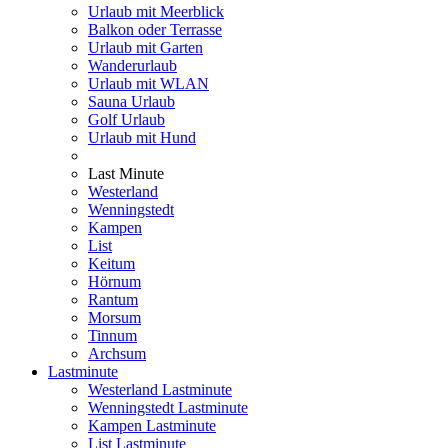
Urlaub mit Meerblick
Balkon oder Terrasse
Urlaub mit Garten
Wanderurlaub
Urlaub mit WLAN
Sauna Urlaub
Golf Urlaub
Urlaub mit Hund
Last Minute
Westerland
Wenningstedt
Kampen
List
Keitum
Hörnum
Rantum
Morsum
Tinnum
Archsum
Lastminute
Westerland Lastminute
Wenningstedt Lastminute
Kampen Lastminute
List Lastminute