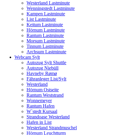
Westerland Lastminute
Wenningstedt Lastminute
Kampen Lastminute
List Lastminute
Keitum Lastminute
Hörnum Lastminute
Rantum Lastminute
Morsum Lastminute
Tinnum Lastminute
Archsum Lastminute
Webcam Sylt
Autozug Sylt Shuttle
Autozug Niebüll
Havneby Rømø
Fähranleger List/Sylt
Westerland
Hörnum Ostseite
Rantum Weststrand
Wonnemeyer
Rantum Hafen
W`stedt Kursaal
Strandoase Westerland
Hafen in List
Westerland Strandmuschel
Hörnum Leuchtturm