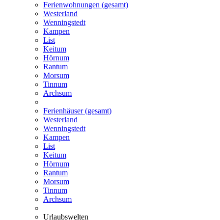
Ferienwohnungen (gesamt)
Westerland
Wenningstedt
Kampen
List
Keitum
Hörnum
Rantum
Morsum
Tinnum
Archsum
Ferienhäuser (gesamt)
Westerland
Wenningstedt
Kampen
List
Keitum
Hörnum
Rantum
Morsum
Tinnum
Archsum
Urlaubswelten