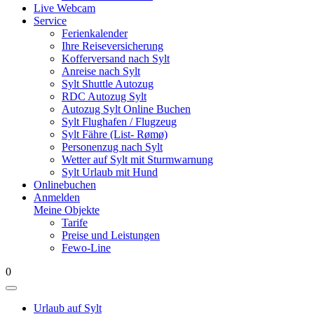
Live Webcam
Service
Ferienkalender
Ihre Reiseversicherung
Kofferversand nach Sylt
Anreise nach Sylt
Sylt Shuttle Autozug
RDC Autozug Sylt
Autozug Sylt Online Buchen
Sylt Flughafen / Flugzeug
Sylt Fähre (List- Rømø)
Personenzug nach Sylt
Wetter auf Sylt mit Sturmwarnung
Sylt Urlaub mit Hund
Onlinebuchen
Anmelden
Meine Objekte
Tarife
Preise und Leistungen
Fewo-Line
0
Urlaub auf Sylt