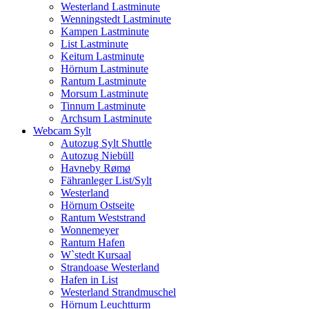
Westerland Lastminute
Wenningstedt Lastminute
Kampen Lastminute
List Lastminute
Keitum Lastminute
Hörnum Lastminute
Rantum Lastminute
Morsum Lastminute
Tinnum Lastminute
Archsum Lastminute
Webcam Sylt
Autozug Sylt Shuttle
Autozug Niebüll
Havneby Rømø
Fähranleger List/Sylt
Westerland
Hörnum Ostseite
Rantum Weststrand
Wonnemeyer
Rantum Hafen
W`stedt Kursaal
Strandoase Westerland
Hafen in List
Westerland Strandmuschel
Hörnum Leuchtturm