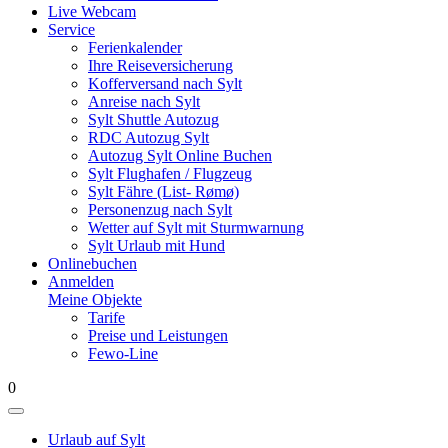
Live Webcam
Service
Ferienkalender
Ihre Reiseversicherung
Kofferversand nach Sylt
Anreise nach Sylt
Sylt Shuttle Autozug
RDC Autozug Sylt
Autozug Sylt Online Buchen
Sylt Flughafen / Flugzeug
Sylt Fähre (List- Rømø)
Personenzug nach Sylt
Wetter auf Sylt mit Sturmwarnung
Sylt Urlaub mit Hund
Onlinebuchen
Anmelden
Meine Objekte
Tarife
Preise und Leistungen
Fewo-Line
0
Urlaub auf Sylt