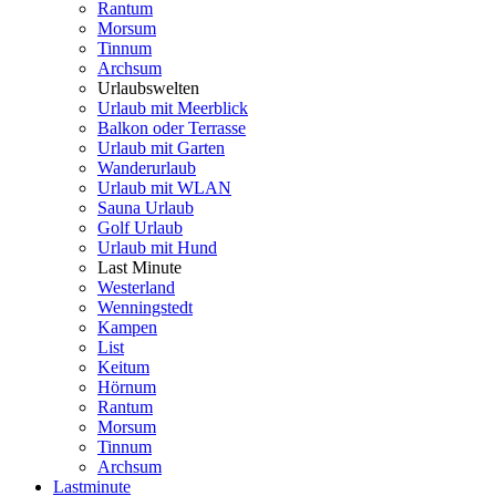
Rantum
Morsum
Tinnum
Archsum
Urlaubswelten
Urlaub mit Meerblick
Balkon oder Terrasse
Urlaub mit Garten
Wanderurlaub
Urlaub mit WLAN
Sauna Urlaub
Golf Urlaub
Urlaub mit Hund
Last Minute
Westerland
Wenningstedt
Kampen
List
Keitum
Hörnum
Rantum
Morsum
Tinnum
Archsum
Lastminute