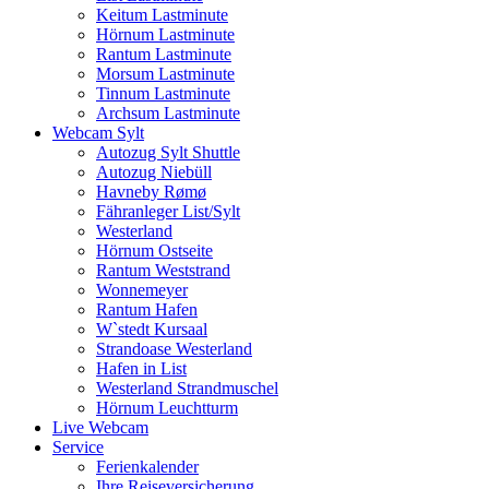
Keitum Lastminute
Hörnum Lastminute
Rantum Lastminute
Morsum Lastminute
Tinnum Lastminute
Archsum Lastminute
Webcam Sylt
Autozug Sylt Shuttle
Autozug Niebüll
Havneby Rømø
Fähranleger List/Sylt
Westerland
Hörnum Ostseite
Rantum Weststrand
Wonnemeyer
Rantum Hafen
W`stedt Kursaal
Strandoase Westerland
Hafen in List
Westerland Strandmuschel
Hörnum Leuchtturm
Live Webcam
Service
Ferienkalender
Ihre Reiseversicherung