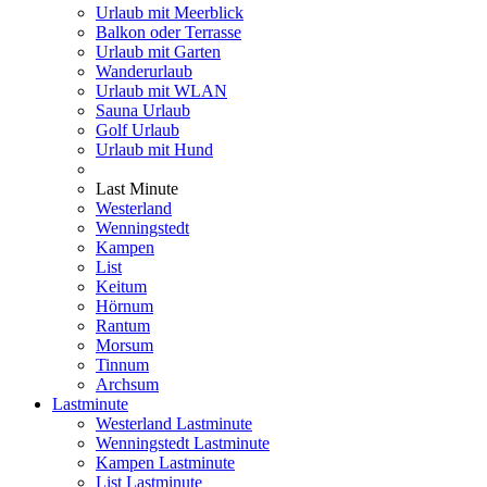
Urlaub mit Meerblick
Balkon oder Terrasse
Urlaub mit Garten
Wanderurlaub
Urlaub mit WLAN
Sauna Urlaub
Golf Urlaub
Urlaub mit Hund
Last Minute
Westerland
Wenningstedt
Kampen
List
Keitum
Hörnum
Rantum
Morsum
Tinnum
Archsum
Lastminute
Westerland Lastminute
Wenningstedt Lastminute
Kampen Lastminute
List Lastminute