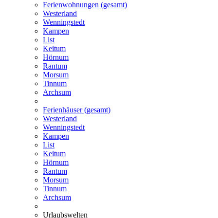
Ferienwohnungen (gesamt)
Westerland
Wenningstedt
Kampen
List
Keitum
Hörnum
Rantum
Morsum
Tinnum
Archsum
Ferienhäuser (gesamt)
Westerland
Wenningstedt
Kampen
List
Keitum
Hörnum
Rantum
Morsum
Tinnum
Archsum
Urlaubswelten