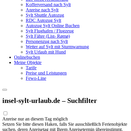
Kofferversand nach Sylt
Anreise nach Sylt
Sylt Shuttle Autozug
RDC Autozug Sylt
Autozug Sylt Online Buchen
Sylt Flughafen / Flugzeug
Sylt Fähre (List- Rømø)
Personenzug nach Sylt
Wetter auf Sylt mit Sturmwarnung
Sylt Urlaub mit Hund
Onlinebuchen
Meine Objekte
Tarife
Preise und Leistungen
Fewo-Line
insel-sylt-urlaub.de – Suchfilter
Anreise nur an diesem Tag möglich
Setzen Sie bitte diesen Haken, falls Sie ausschließlich Ferienobjekte
suchen, deren Anreisetag mit Ihrem Anreisetermin übereinstimmt.