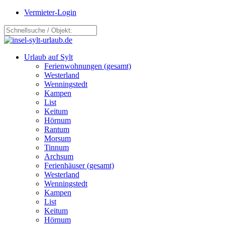
Vermieter-Login
Urlaub auf Sylt
Ferienwohnungen (gesamt)
Westerland
Wenningstedt
Kampen
List
Keitum
Hörnum
Rantum
Morsum
Tinnum
Archsum
Ferienhäuser (gesamt)
Westerland
Wenningstedt
Kampen
List
Keitum
Hörnum