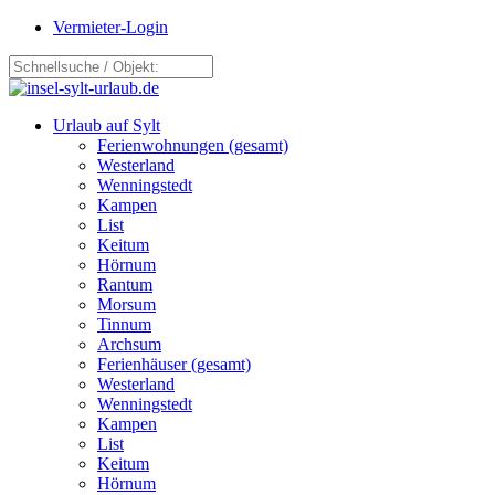
Vermieter-Login
Urlaub auf Sylt
Ferienwohnungen (gesamt)
Westerland
Wenningstedt
Kampen
List
Keitum
Hörnum
Rantum
Morsum
Tinnum
Archsum
Ferienhäuser (gesamt)
Westerland
Wenningstedt
Kampen
List
Keitum
Hörnum