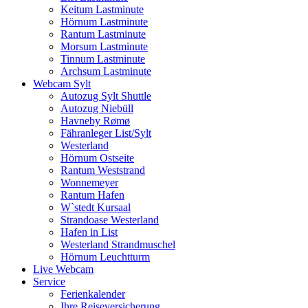
Keitum Lastminute
Hörnum Lastminute
Rantum Lastminute
Morsum Lastminute
Tinnum Lastminute
Archsum Lastminute
Webcam Sylt
Autozug Sylt Shuttle
Autozug Niebüll
Havneby Rømø
Fähranleger List/Sylt
Westerland
Hörnum Ostseite
Rantum Weststrand
Wonnemeyer
Rantum Hafen
W`stedt Kursaal
Strandoase Westerland
Hafen in List
Westerland Strandmuschel
Hörnum Leuchtturm
Live Webcam
Service
Ferienkalender
Ihre Reiseversicherung