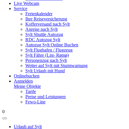
Live Webcam
Service
Ferienkalender
Ihre Reiseversicherung
Kofferversand nach Sylt
Anreise nach Sylt
Sylt Shuttle Autozug
RDC Autozug Sylt
Autozug Sylt Online Buchen
Sylt Flughafen / Flugzeug
Sylt Fähre (List- Rømø)
Personenzug nach Sylt
Wetter auf Sylt mit Sturmwarnung
Sylt Urlaub mit Hund
Onlinebuchen
Anmelden
Meine Objekte
Tarife
Preise und Leistungen
Fewo-Line
0
Urlaub auf Sylt