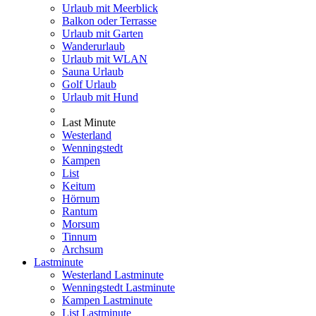
Urlaub mit Meerblick
Balkon oder Terrasse
Urlaub mit Garten
Wanderurlaub
Urlaub mit WLAN
Sauna Urlaub
Golf Urlaub
Urlaub mit Hund
Last Minute
Westerland
Wenningstedt
Kampen
List
Keitum
Hörnum
Rantum
Morsum
Tinnum
Archsum
Lastminute
Westerland Lastminute
Wenningstedt Lastminute
Kampen Lastminute
List Lastminute