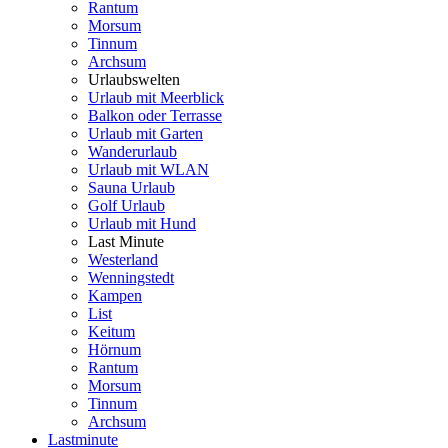
Rantum
Morsum
Tinnum
Archsum
Urlaubswelten
Urlaub mit Meerblick
Balkon oder Terrasse
Urlaub mit Garten
Wanderurlaub
Urlaub mit WLAN
Sauna Urlaub
Golf Urlaub
Urlaub mit Hund
Last Minute
Westerland
Wenningstedt
Kampen
List
Keitum
Hörnum
Rantum
Morsum
Tinnum
Archsum
Lastminute