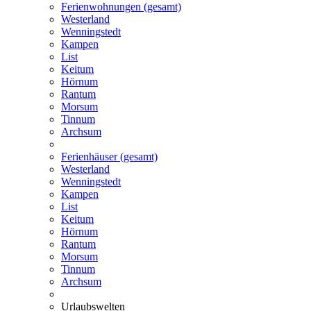
Ferienwohnungen (gesamt)
Westerland
Wenningstedt
Kampen
List
Keitum
Hörnum
Rantum
Morsum
Tinnum
Archsum
Ferienhäuser (gesamt)
Westerland
Wenningstedt
Kampen
List
Keitum
Hörnum
Rantum
Morsum
Tinnum
Archsum
Urlaubswelten