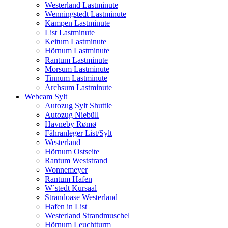
Westerland Lastminute
Wenningstedt Lastminute
Kampen Lastminute
List Lastminute
Keitum Lastminute
Hörnum Lastminute
Rantum Lastminute
Morsum Lastminute
Tinnum Lastminute
Archsum Lastminute
Webcam Sylt
Autozug Sylt Shuttle
Autozug Niebüll
Havneby Rømø
Fähranleger List/Sylt
Westerland
Hörnum Ostseite
Rantum Weststrand
Wonnemeyer
Rantum Hafen
W`stedt Kursaal
Strandoase Westerland
Hafen in List
Westerland Strandmuschel
Hörnum Leuchtturm