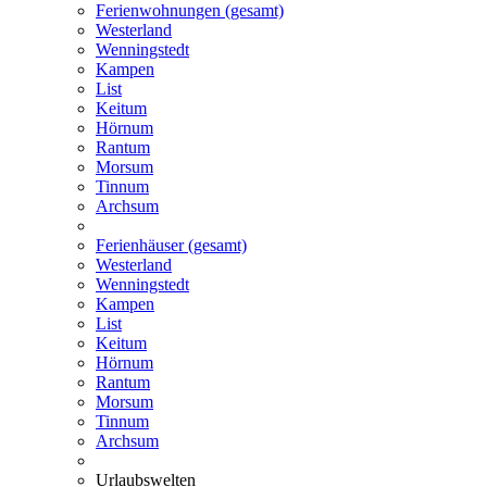
Ferienwohnungen (gesamt)
Westerland
Wenningstedt
Kampen
List
Keitum
Hörnum
Rantum
Morsum
Tinnum
Archsum
Ferienhäuser (gesamt)
Westerland
Wenningstedt
Kampen
List
Keitum
Hörnum
Rantum
Morsum
Tinnum
Archsum
Urlaubswelten