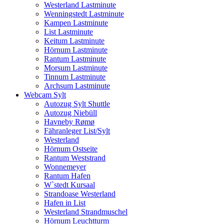
Westerland Lastminute
Wenningstedt Lastminute
Kampen Lastminute
List Lastminute
Keitum Lastminute
Hörnum Lastminute
Rantum Lastminute
Morsum Lastminute
Tinnum Lastminute
Archsum Lastminute
Webcam Sylt
Autozug Sylt Shuttle
Autozug Niebüll
Havneby Rømø
Fähranleger List/Sylt
Westerland
Hörnum Ostseite
Rantum Weststrand
Wonnemeyer
Rantum Hafen
W`stedt Kursaal
Strandoase Westerland
Hafen in List
Westerland Strandmuschel
Hörnum Leuchtturm