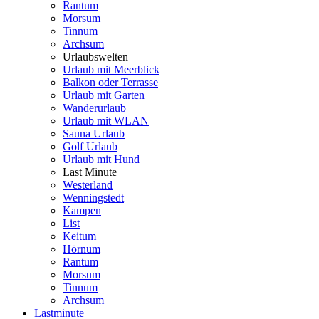
Rantum
Morsum
Tinnum
Archsum
Urlaubswelten
Urlaub mit Meerblick
Balkon oder Terrasse
Urlaub mit Garten
Wanderurlaub
Urlaub mit WLAN
Sauna Urlaub
Golf Urlaub
Urlaub mit Hund
Last Minute
Westerland
Wenningstedt
Kampen
List
Keitum
Hörnum
Rantum
Morsum
Tinnum
Archsum
Lastminute