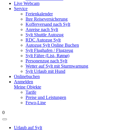
Live Webcam
Service
Ferienkalender
Ihre Reiseversicherung
Kofferversand nach Sylt
Anreise nach Sylt
Sylt Shuttle Autozug
RDC Autozug Sylt
Autozug Sylt Online Buchen
Sylt Flughafen / Flugzeug
Sylt Fähre (List- Rømø)
Personenzug nach Sylt
Wetter auf Sylt mit Sturmwarnung
Sylt Urlaub mit Hund
Onlinebuchen
Anmelden
Meine Objekte
Tarife
Preise und Leistungen
Fewo-Line
0
Urlaub auf Sylt