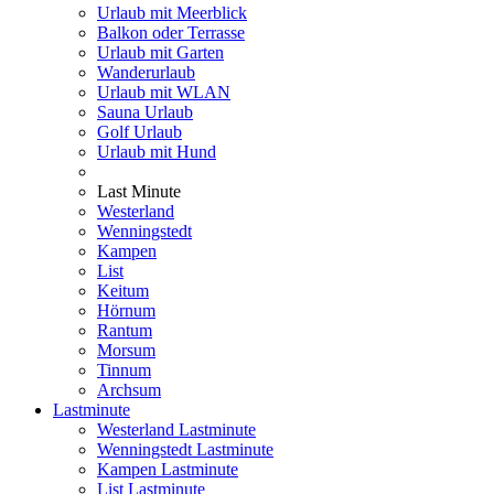
Urlaub mit Meerblick
Balkon oder Terrasse
Urlaub mit Garten
Wanderurlaub
Urlaub mit WLAN
Sauna Urlaub
Golf Urlaub
Urlaub mit Hund
Last Minute
Westerland
Wenningstedt
Kampen
List
Keitum
Hörnum
Rantum
Morsum
Tinnum
Archsum
Lastminute
Westerland Lastminute
Wenningstedt Lastminute
Kampen Lastminute
List Lastminute