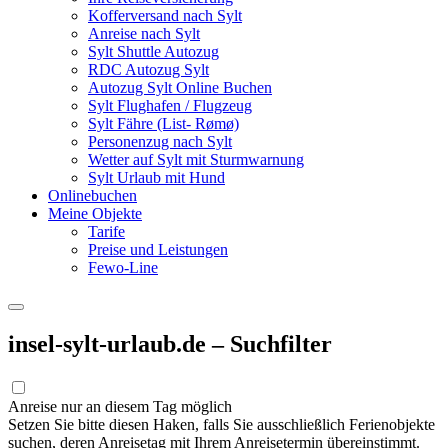
Kofferversand nach Sylt
Anreise nach Sylt
Sylt Shuttle Autozug
RDC Autozug Sylt
Autozug Sylt Online Buchen
Sylt Flughafen / Flugzeug
Sylt Fähre (List- Rømø)
Personenzug nach Sylt
Wetter auf Sylt mit Sturmwarnung
Sylt Urlaub mit Hund
Onlinebuchen
Meine Objekte
Tarife
Preise und Leistungen
Fewo-Line
insel-sylt-urlaub.de – Suchfilter
Anreise nur an diesem Tag möglich
Setzen Sie bitte diesen Haken, falls Sie ausschließlich Ferienobjekte
suchen, deren Anreisetag mit Ihrem Anreisetermin übereinstimmt.