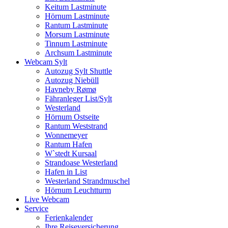
Keitum Lastminute
Hörnum Lastminute
Rantum Lastminute
Morsum Lastminute
Tinnum Lastminute
Archsum Lastminute
Webcam Sylt
Autozug Sylt Shuttle
Autozug Niebüll
Havneby Rømø
Fähranleger List/Sylt
Westerland
Hörnum Ostseite
Rantum Weststrand
Wonnemeyer
Rantum Hafen
W`stedt Kursaal
Strandoase Westerland
Hafen in List
Westerland Strandmuschel
Hörnum Leuchtturm
Live Webcam
Service
Ferienkalender
Ihre Reiseversicherung