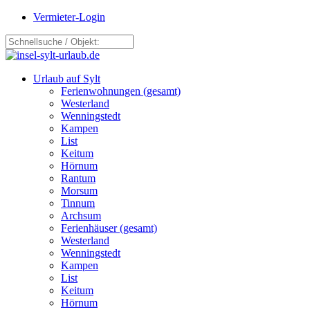
Vermieter-Login
Urlaub auf Sylt
Ferienwohnungen (gesamt)
Westerland
Wenningstedt
Kampen
List
Keitum
Hörnum
Rantum
Morsum
Tinnum
Archsum
Ferienhäuser (gesamt)
Westerland
Wenningstedt
Kampen
List
Keitum
Hörnum