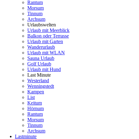
Rantum
Morsum
Tinnum
Archsum
Urlaubswelten
Urlaub mit Meerblick
Balkon oder Terrasse
Urlaub mit Garten
Wanderurlaub
Urlaub mit WLAN
Sauna Urlaub
Golf Urlaub
Urlaub mit Hund
Last Minute
Westerland
Wenningstedt
Kampen
List
Keitum
Hörnum
Rantum
Morsum
Tinnum
Archsum
Lastminute