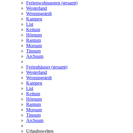
Ferienwohnungen (gesamt)
Westerland
Wenningstedt
Kampen
List
Keitum
Hörnum
Rantum
Morsum
Tinnum
Archsum
Ferienhäuser (gesamt)
Westerland
Wenningstedt
Kampen
List
Keitum
Hörnum
Rantum
Morsum
Tinnum
Archsum
Urlaubswelten