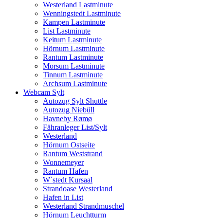
Westerland Lastminute
Wenningstedt Lastminute
Kampen Lastminute
List Lastminute
Keitum Lastminute
Hörnum Lastminute
Rantum Lastminute
Morsum Lastminute
Tinnum Lastminute
Archsum Lastminute
Webcam Sylt
Autozug Sylt Shuttle
Autozug Niebüll
Havneby Rømø
Fähranleger List/Sylt
Westerland
Hörnum Ostseite
Rantum Weststrand
Wonnemeyer
Rantum Hafen
W`stedt Kursaal
Strandoase Westerland
Hafen in List
Westerland Strandmuschel
Hörnum Leuchtturm