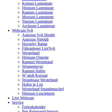
Keitum Lastminute
Hörnum Lastminute
Rantum Lastminute
Morsum Lastminute
Tinnum Lastminute
Archsum Lastminute
Webcam Sylt
Autozug Sylt Shuttle
Autozug Niebüll
Havneby Rømø
Fähranleger List/Sylt
Westerland
Hörnum Ostseite
Rantum Weststrand
Wonnemeyer
Rantum Hafen
W`stedt Kursaal
Strandoase Westerland
Hafen in List
Westerland Strandmuschel
Hörnum Leuchtturm
Live Webcam
Service
Ferienkalender
Ihre Reiseversicherung