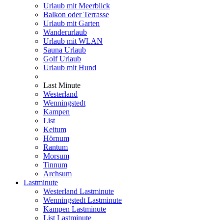
Urlaub mit Meerblick
Balkon oder Terrasse
Urlaub mit Garten
Wanderurlaub
Urlaub mit WLAN
Sauna Urlaub
Golf Urlaub
Urlaub mit Hund
Last Minute
Westerland
Wenningstedt
Kampen
List
Keitum
Hörnum
Rantum
Morsum
Tinnum
Archsum
Lastminute
Westerland Lastminute
Wenningstedt Lastminute
Kampen Lastminute
List Lastminute