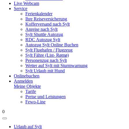
Live Webcam
Service
Ferienkalender
Ihre Reiseversicherung
Kofferversand nach Sylt
Anreise nach Sylt
Sylt Shuttle Autozug
RDC Autozug Sylt
Autozug Sylt Online Buchen
Sylt Flughafen / Flugzeug
Sylt Fähre (List- Rømø)
Personenzug nach Sylt
Wetter auf Sylt mit Sturmwarnung
Sylt Urlaub mit Hund
Onlinebuchen
Anmelden
Meine Objekte
Tarife
Preise und Leistungen
Fewo-Line
0
Urlaub auf Sylt