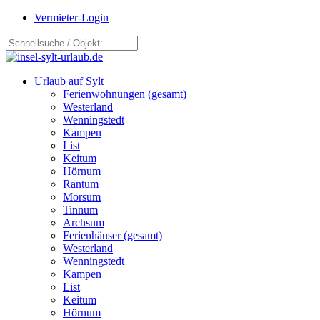
Vermieter-Login
Urlaub auf Sylt
Ferienwohnungen (gesamt)
Westerland
Wenningstedt
Kampen
List
Keitum
Hörnum
Rantum
Morsum
Tinnum
Archsum
Ferienhäuser (gesamt)
Westerland
Wenningstedt
Kampen
List
Keitum
Hörnum