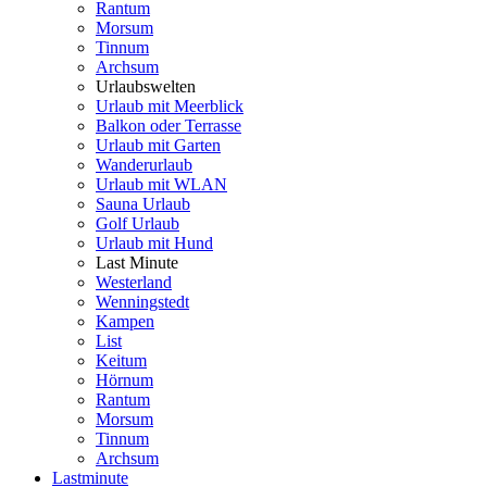
Rantum
Morsum
Tinnum
Archsum
Urlaubswelten
Urlaub mit Meerblick
Balkon oder Terrasse
Urlaub mit Garten
Wanderurlaub
Urlaub mit WLAN
Sauna Urlaub
Golf Urlaub
Urlaub mit Hund
Last Minute
Westerland
Wenningstedt
Kampen
List
Keitum
Hörnum
Rantum
Morsum
Tinnum
Archsum
Lastminute