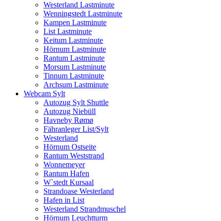
Westerland Lastminute
Wenningstedt Lastminute
Kampen Lastminute
List Lastminute
Keitum Lastminute
Hörnum Lastminute
Rantum Lastminute
Morsum Lastminute
Tinnum Lastminute
Archsum Lastminute
Webcam Sylt
Autozug Sylt Shuttle
Autozug Niebüll
Havneby Rømø
Fähranleger List/Sylt
Westerland
Hörnum Ostseite
Rantum Weststrand
Wonnemeyer
Rantum Hafen
W`stedt Kursaal
Strandoase Westerland
Hafen in List
Westerland Strandmuschel
Hörnum Leuchtturm