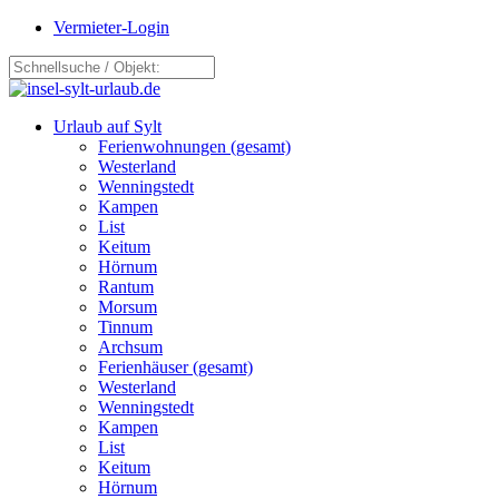
Vermieter-Login
Urlaub auf Sylt
Ferienwohnungen (gesamt)
Westerland
Wenningstedt
Kampen
List
Keitum
Hörnum
Rantum
Morsum
Tinnum
Archsum
Ferienhäuser (gesamt)
Westerland
Wenningstedt
Kampen
List
Keitum
Hörnum