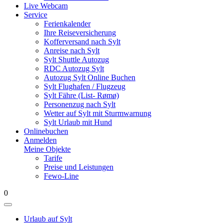
Live Webcam
Service
Ferienkalender
Ihre Reiseversicherung
Kofferversand nach Sylt
Anreise nach Sylt
Sylt Shuttle Autozug
RDC Autozug Sylt
Autozug Sylt Online Buchen
Sylt Flughafen / Flugzeug
Sylt Fähre (List- Rømø)
Personenzug nach Sylt
Wetter auf Sylt mit Sturmwarnung
Sylt Urlaub mit Hund
Onlinebuchen
Anmelden
Meine Objekte
Tarife
Preise und Leistungen
Fewo-Line
0
Urlaub auf Sylt