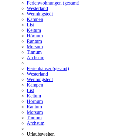
Ferienwohnungen (gesamt)
Westerland
Wenningstedt
Kampen
List
Keitum
Hörnum
Rantum
Morsum
Tinnum
Archsum
Ferienhäuser (gesamt)
Westerland
Wenningstedt
Kampen
List
Keitum
Hörnum
Rantum
Morsum
Tinnum
Archsum
Urlaubswelten