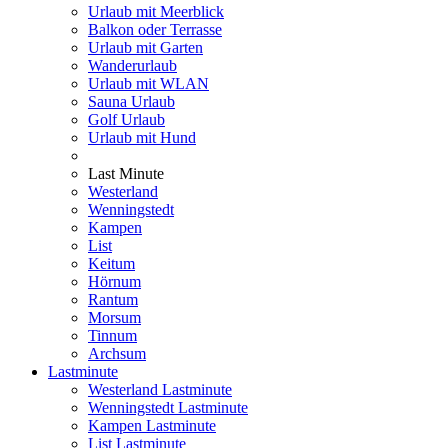
Urlaub mit Meerblick
Balkon oder Terrasse
Urlaub mit Garten
Wanderurlaub
Urlaub mit WLAN
Sauna Urlaub
Golf Urlaub
Urlaub mit Hund
Last Minute
Westerland
Wenningstedt
Kampen
List
Keitum
Hörnum
Rantum
Morsum
Tinnum
Archsum
Lastminute
Westerland Lastminute
Wenningstedt Lastminute
Kampen Lastminute
List Lastminute