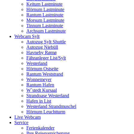
Keitum Lastminute
Hörnum Lastminute
Rantum Lastminute
Morsum Lastminute
Tinnum Lastminute
Archsum Lastminute
Webcam Sylt
Autozug Sylt Shuttle
Autozug Niebüll
Havneby Rømø
Fähranleger List/Sylt
Westerland
Hörnum Ostseite
Rantum Weststrand
Wonnemeyer
Rantum Hafen
W`stedt Kursaal
Strandoase Westerland
Hafen in List
Westerland Strandmuschel
Hörnum Leuchtturm
Live Webcam
Service
Ferienkalender
Ihre Reiseversicherung