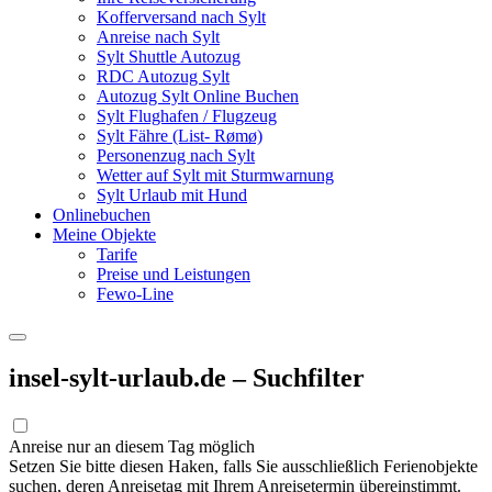
Kofferversand nach Sylt
Anreise nach Sylt
Sylt Shuttle Autozug
RDC Autozug Sylt
Autozug Sylt Online Buchen
Sylt Flughafen / Flugzeug
Sylt Fähre (List- Rømø)
Personenzug nach Sylt
Wetter auf Sylt mit Sturmwarnung
Sylt Urlaub mit Hund
Onlinebuchen
Meine Objekte
Tarife
Preise und Leistungen
Fewo-Line
insel-sylt-urlaub.de – Suchfilter
Anreise nur an diesem Tag möglich
Setzen Sie bitte diesen Haken, falls Sie ausschließlich Ferienobjekte
suchen, deren Anreisetag mit Ihrem Anreisetermin übereinstimmt.