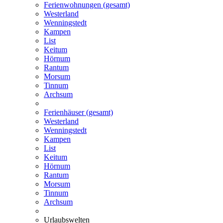
Ferienwohnungen (gesamt)
Westerland
Wenningstedt
Kampen
List
Keitum
Hörnum
Rantum
Morsum
Tinnum
Archsum
Ferienhäuser (gesamt)
Westerland
Wenningstedt
Kampen
List
Keitum
Hörnum
Rantum
Morsum
Tinnum
Archsum
Urlaubswelten