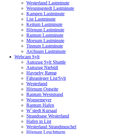
Westerland Lastminute
Wenningstedt Lastminute
Kampen Lastminute
List Lastminute
Keitum Lastminute
Hörnum Lastminute
Rantum Lastminute
Morsum Lastminute
Tinnum Lastminute
Archsum Lastminute
Webcam Sylt
Autozug Sylt Shuttle
Autozug Niebüll
Havneby Rømø
Fähranleger List/Sylt
Westerland
Hörnum Ostseite
Rantum Weststrand
Wonnemeyer
Rantum Hafen
W`stedt Kursaal
Strandoase Westerland
Hafen in List
Westerland Strandmuschel
Hörnum Leuchtturm