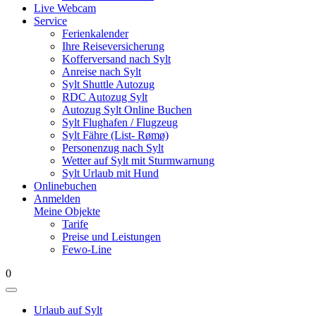
Live Webcam
Service
Ferienkalender
Ihre Reiseversicherung
Kofferversand nach Sylt
Anreise nach Sylt
Sylt Shuttle Autozug
RDC Autozug Sylt
Autozug Sylt Online Buchen
Sylt Flughafen / Flugzeug
Sylt Fähre (List- Rømø)
Personenzug nach Sylt
Wetter auf Sylt mit Sturmwarnung
Sylt Urlaub mit Hund
Onlinebuchen
Anmelden
Meine Objekte
Tarife
Preise und Leistungen
Fewo-Line
0
Urlaub auf Sylt