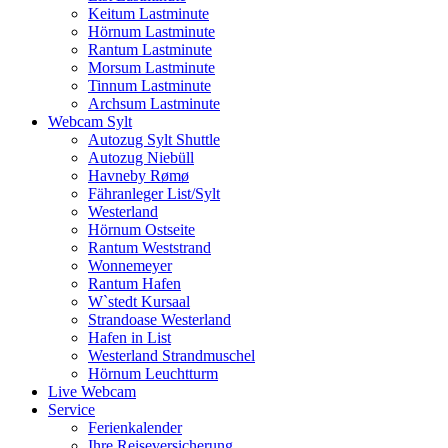
Keitum Lastminute
Hörnum Lastminute
Rantum Lastminute
Morsum Lastminute
Tinnum Lastminute
Archsum Lastminute
Webcam Sylt
Autozug Sylt Shuttle
Autozug Niebüll
Havneby Rømø
Fähranleger List/Sylt
Westerland
Hörnum Ostseite
Rantum Weststrand
Wonnemeyer
Rantum Hafen
W`stedt Kursaal
Strandoase Westerland
Hafen in List
Westerland Strandmuschel
Hörnum Leuchtturm
Live Webcam
Service
Ferienkalender
Ihre Reiseversicherung