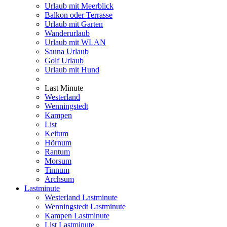
Urlaub mit Meerblick
Balkon oder Terrasse
Urlaub mit Garten
Wanderurlaub
Urlaub mit WLAN
Sauna Urlaub
Golf Urlaub
Urlaub mit Hund
Last Minute
Westerland
Wenningstedt
Kampen
List
Keitum
Hörnum
Rantum
Morsum
Tinnum
Archsum
Lastminute
Westerland Lastminute
Wenningstedt Lastminute
Kampen Lastminute
List Lastminute