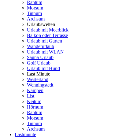
Rantum
Morsum
Tinnum
Archsum
Urlaubswelten
Urlaub mit Meerblick
Balkon oder Terrasse
Urlaub mit Garten
Wanderurlaub
Urlaub mit WLAN
Sauna Urlaub
Golf Urlaub
Urlaub mit Hund
Last Minute
Westerland
Wenningstedt
Kampen
List
Keitum
Hörnum
Rantum
Morsum
Tinnum
Archsum
Lastminute