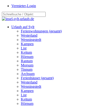
Vermieter-Login
Urlaub auf Sylt
Ferienwohnungen (gesamt)
Westerland
Wenningstedt
Kampen
List
Keitum
Hörnum
Rantum
Morsum
Tinnum
Archsum
Ferienhäuser (gesamt)
Westerland
Wenningstedt
Kampen
List
Keitum
Hörnum