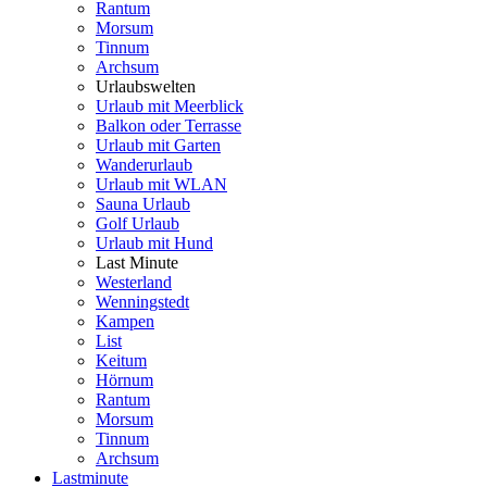
Rantum
Morsum
Tinnum
Archsum
Urlaubswelten
Urlaub mit Meerblick
Balkon oder Terrasse
Urlaub mit Garten
Wanderurlaub
Urlaub mit WLAN
Sauna Urlaub
Golf Urlaub
Urlaub mit Hund
Last Minute
Westerland
Wenningstedt
Kampen
List
Keitum
Hörnum
Rantum
Morsum
Tinnum
Archsum
Lastminute