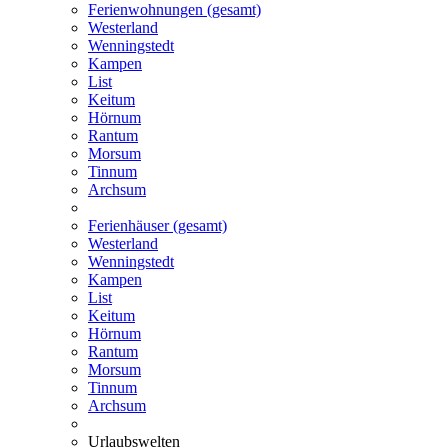
Ferienwohnungen (gesamt)
Westerland
Wenningstedt
Kampen
List
Keitum
Hörnum
Rantum
Morsum
Tinnum
Archsum
Ferienhäuser (gesamt)
Westerland
Wenningstedt
Kampen
List
Keitum
Hörnum
Rantum
Morsum
Tinnum
Archsum
Urlaubswelten