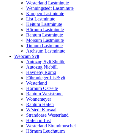
Westerland Lastminute
Wenningstedt Lastminute
Kampen Lastminute
List Lastminute
Keitum Lastminute
Hörnum Lastminute
Rantum Lastminute
Morsum Lastminute
Tinnum Lastminute
Archsum Lastminute
Webcam Sylt
Autozug Sylt Shuttle
Autozug Niebüll
Havneby Rømø
Fähranleger List/Sylt
Westerland
Hörnum Ostseite
Rantum Weststrand
Wonnemeyer
Rantum Hafen
W`stedt Kursaal
Strandoase Westerland
Hafen in List
Westerland Strandmuschel
Hörnum Leuchtturm