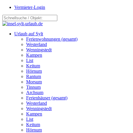
Vermieter-Login
Urlaub auf Sylt
Ferienwohnungen (gesamt)
Westerland
Wenningstedt
Kampen
List
Keitum
Hörnum
Rantum
Morsum
Tinnum
Archsum
Ferienhäuser (gesamt)
Westerland
Wenningstedt
Kampen
List
Keitum
Hörnum