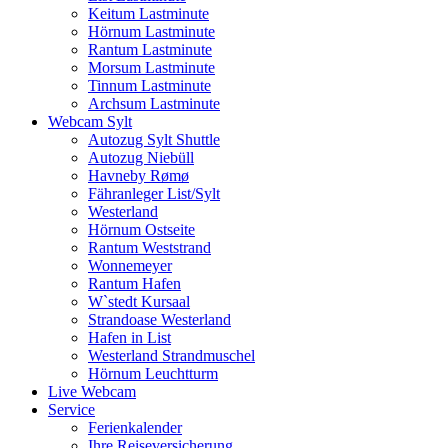
Keitum Lastminute
Hörnum Lastminute
Rantum Lastminute
Morsum Lastminute
Tinnum Lastminute
Archsum Lastminute
Webcam Sylt
Autozug Sylt Shuttle
Autozug Niebüll
Havneby Rømø
Fähranleger List/Sylt
Westerland
Hörnum Ostseite
Rantum Weststrand
Wonnemeyer
Rantum Hafen
W`stedt Kursaal
Strandoase Westerland
Hafen in List
Westerland Strandmuschel
Hörnum Leuchtturm
Live Webcam
Service
Ferienkalender
Ihre Reiseversicherung