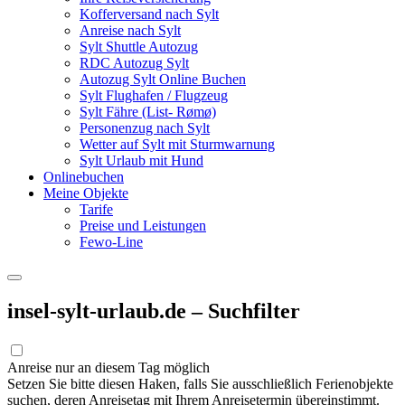
Kofferversand nach Sylt
Anreise nach Sylt
Sylt Shuttle Autozug
RDC Autozug Sylt
Autozug Sylt Online Buchen
Sylt Flughafen / Flugzeug
Sylt Fähre (List- Rømø)
Personenzug nach Sylt
Wetter auf Sylt mit Sturmwarnung
Sylt Urlaub mit Hund
Onlinebuchen
Meine Objekte
Tarife
Preise und Leistungen
Fewo-Line
insel-sylt-urlaub.de – Suchfilter
Anreise nur an diesem Tag möglich
Setzen Sie bitte diesen Haken, falls Sie ausschließlich Ferienobjekte
suchen, deren Anreisetag mit Ihrem Anreisetermin übereinstimmt.