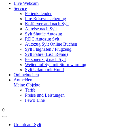
Live Webcam
Service
Ferienkalender
Ihre Reiseversicherung
Kofferversand nach Sylt
Anreise nach Sylt
Sylt Shuttle Autozug
RDC Autozug Sylt
Autozug Sylt Online Buchen
Sylt Flughafen / Flugzeug
Sylt Fähre (List- Rømø)
Personenzug nach Sylt
Wetter auf Sylt mit Sturmwarnung
Sylt Urlaub mit Hund
Onlinebuchen
Anmelden
Meine Objekte
Tarife
Preise und Leistungen
Fewo-Line
0
Urlaub auf Sylt