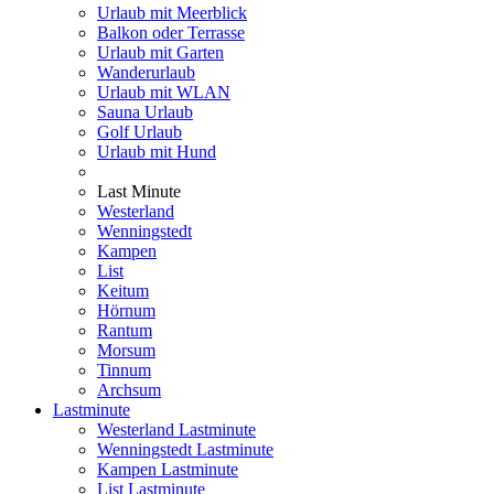
Urlaub mit Meerblick
Balkon oder Terrasse
Urlaub mit Garten
Wanderurlaub
Urlaub mit WLAN
Sauna Urlaub
Golf Urlaub
Urlaub mit Hund
Last Minute
Westerland
Wenningstedt
Kampen
List
Keitum
Hörnum
Rantum
Morsum
Tinnum
Archsum
Lastminute
Westerland Lastminute
Wenningstedt Lastminute
Kampen Lastminute
List Lastminute