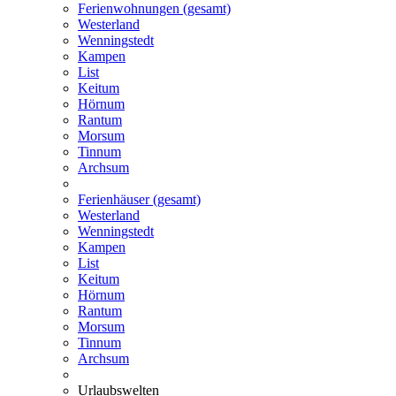
Ferienwohnungen (gesamt)
Westerland
Wenningstedt
Kampen
List
Keitum
Hörnum
Rantum
Morsum
Tinnum
Archsum
Ferienhäuser (gesamt)
Westerland
Wenningstedt
Kampen
List
Keitum
Hörnum
Rantum
Morsum
Tinnum
Archsum
Urlaubswelten