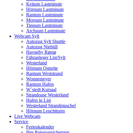
Keitum Lastminute
Hörnum Lastminute
Rantum Lastminute
Morsum Lastminute
Tinnum Lastminute
Archsum Lastminute
Webcam Sylt
Autozug Sylt Shuttle
Autozug Niebüll
Havneby Rømø
Fähranleger List/Sylt
Westerland
Hörnum Ostseite
Rantum Weststrand
Wonnemeyer
Rantum Hafen
W`stedt Kursaal
Strandoase Westerland
Hafen in List
Westerland Strandmuschel
Hörnum Leuchtturm
Live Webcam
Service
Ferienkalender
Ihre Reiseversicherung