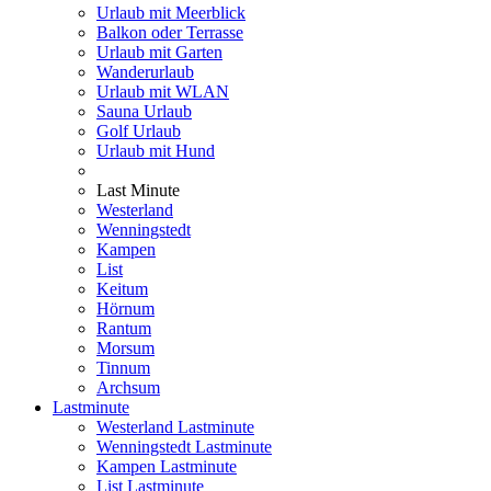
Urlaub mit Meerblick
Balkon oder Terrasse
Urlaub mit Garten
Wanderurlaub
Urlaub mit WLAN
Sauna Urlaub
Golf Urlaub
Urlaub mit Hund
Last Minute
Westerland
Wenningstedt
Kampen
List
Keitum
Hörnum
Rantum
Morsum
Tinnum
Archsum
Lastminute
Westerland Lastminute
Wenningstedt Lastminute
Kampen Lastminute
List Lastminute