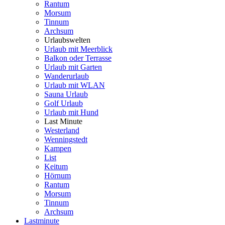
Rantum
Morsum
Tinnum
Archsum
Urlaubswelten
Urlaub mit Meerblick
Balkon oder Terrasse
Urlaub mit Garten
Wanderurlaub
Urlaub mit WLAN
Sauna Urlaub
Golf Urlaub
Urlaub mit Hund
Last Minute
Westerland
Wenningstedt
Kampen
List
Keitum
Hörnum
Rantum
Morsum
Tinnum
Archsum
Lastminute