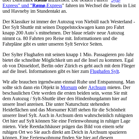
Express" und "
Rømø
-Express
" fahren im Wechsel die Inseln in List
und Havneby im Stundentakt an.
Der Klassiker ist immer der Autozug von Niebüll nach Westerland -
Der Sylt Shuttle mit seinen Doppelstockwagen kann pro Fahrt
knapp 200 Auto´s mitnehmen. Der blaue relativ neue Autozug
nimmt ca. 80 Fahrten pro Reise mit. Informationen und die
Fahrpläne gibt es unter unseren Sylt Service Seiten.
Der Sylter Flughafen mit seinen knapp 1 Mio. Passagieren pro Jahr
bietet die schnellste Möglichkeit um auf die Insel zu kommen. Egal
ob von Düsseldorf, Berlin oder Zürich es geht auch mit dem Flieger
auf die Insel. Informationen gibt es hier zum
Flughafen Sylt
.
Wir alle brauchen irgendwann einmal Ruhe und Entspannung. Man
sollte sich dann ein Objekt in
Morsum
oder
Archsum
mieten. Der
beschaulichen Orte werden die ersten beiden sein, wenn Sie mit
dem Autozug / Sylt-Shuttle über den Hindenburgdamm hier auf
unsere Insel anreisen. Die unter Naturschutz stehenden
Heideflächen und das Morsumer Kliff stehen für die Schönheit
unserer Insel Sylt. Auch in Archsum dem wahrscheinlich ruhigsten
Ort hier auf Sylt können Sie eine Ferienwohnung in ruhiger Lage
mieten. Viele Reetdachhäuser prägen das Bild von einem sehr
ruhigen Ort wo Sie auch direkt am Deich in Archsum spazieren
können. Eine Ferienwohnung finden Sie hier auf diesem