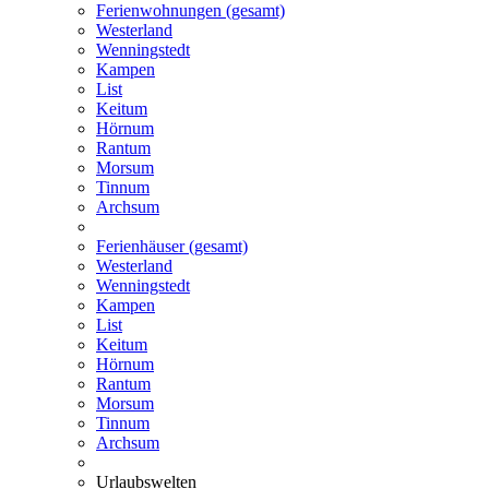
Ferienwohnungen (gesamt)
Westerland
Wenningstedt
Kampen
List
Keitum
Hörnum
Rantum
Morsum
Tinnum
Archsum
Ferienhäuser (gesamt)
Westerland
Wenningstedt
Kampen
List
Keitum
Hörnum
Rantum
Morsum
Tinnum
Archsum
Urlaubswelten