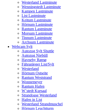
Westerland Lastminute
Wenningstedt Lastminute
Kampen Lastminute
List Lastminute
Keitum Lastminute
Hörnum Lastminute
Rantum Lastminute
Morsum Lastminute
Tinnum Lastminute
Archsum Lastminute
Webcam Sylt
Autozug Sylt Shuttle
Autozug Niebüll
Havneby Rømø
Fähranleger List/Sylt
Westerland
Hörnum Ostseite
Rantum Weststrand
Wonnemeyer
Rantum Hafen
W`stedt Kursaal
Strandoase Westerland
Hafen in List
Westerland Strandmuschel
Hörnum Leuchtturm