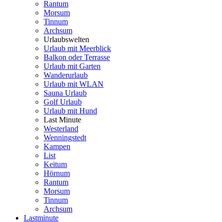
Rantum
Morsum
Tinnum
Archsum
Urlaubswelten
Urlaub mit Meerblick
Balkon oder Terrasse
Urlaub mit Garten
Wanderurlaub
Urlaub mit WLAN
Sauna Urlaub
Golf Urlaub
Urlaub mit Hund
Last Minute
Westerland
Wenningstedt
Kampen
List
Keitum
Hörnum
Rantum
Morsum
Tinnum
Archsum
Lastminute