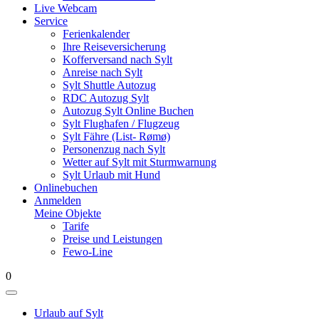
Live Webcam
Service
Ferienkalender
Ihre Reiseversicherung
Kofferversand nach Sylt
Anreise nach Sylt
Sylt Shuttle Autozug
RDC Autozug Sylt
Autozug Sylt Online Buchen
Sylt Flughafen / Flugzeug
Sylt Fähre (List- Rømø)
Personenzug nach Sylt
Wetter auf Sylt mit Sturmwarnung
Sylt Urlaub mit Hund
Onlinebuchen
Anmelden
Meine Objekte
Tarife
Preise und Leistungen
Fewo-Line
0
Urlaub auf Sylt