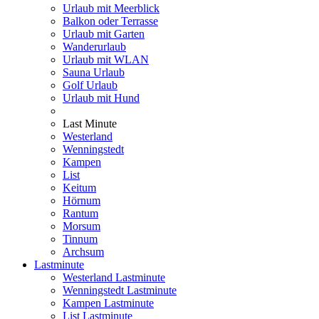
Urlaub mit Meerblick
Balkon oder Terrasse
Urlaub mit Garten
Wanderurlaub
Urlaub mit WLAN
Sauna Urlaub
Golf Urlaub
Urlaub mit Hund
Last Minute
Westerland
Wenningstedt
Kampen
List
Keitum
Hörnum
Rantum
Morsum
Tinnum
Archsum
Lastminute
Westerland Lastminute
Wenningstedt Lastminute
Kampen Lastminute
List Lastminute