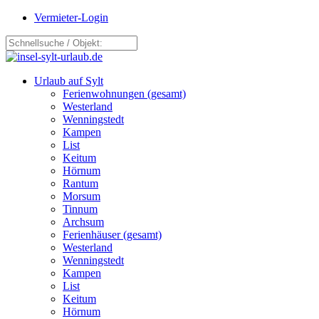
Vermieter-Login
Urlaub auf Sylt
Ferienwohnungen (gesamt)
Westerland
Wenningstedt
Kampen
List
Keitum
Hörnum
Rantum
Morsum
Tinnum
Archsum
Ferienhäuser (gesamt)
Westerland
Wenningstedt
Kampen
List
Keitum
Hörnum