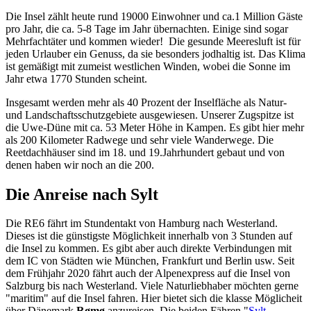
Die Insel zählt heute rund 19000 Einwohner und ca.1 Million Gäste
pro Jahr, die ca. 5-8 Tage im Jahr übernachten. Einige sind sogar
Mehrfachtäter und kommen wieder! Die gesunde Meeresluft ist für
jeden Urlauber ein Genuss, da sie besonders jodhaltig ist. Das Klima
ist gemäßigt mit zumeist westlichen Winden, wobei die Sonne im
Jahr etwa 1770 Stunden scheint.
Insgesamt werden mehr als 40 Prozent der Inselfläche als Natur-
und Landschaftsschutzgebiete ausgewiesen. Unserer Zugspitze ist
die Uwe-Düne mit ca. 53 Meter Höhe in Kampen. Es gibt hier mehr
als 200 Kilometer Radwege und sehr viele Wanderwege. Die
Reetdachhäuser sind im 18. und 19.Jahrhundert gebaut und von
denen haben wir noch an die 200.
Die Anreise nach Sylt
Die RE6 fährt im Stundentakt von Hamburg nach Westerland.
Dieses ist die günstigste Möglichkeit innerhalb von 3 Stunden auf
die Insel zu kommen. Es gibt aber auch direkte Verbindungen mit
dem IC von Städten wie München, Frankfurt und Berlin usw. Seit
dem Frühjahr 2020 fährt auch der Alpenexpress auf die Insel von
Salzburg bis nach Westerland. Viele Naturliebhaber möchten gerne
"maritim" auf die Insel fahren. Hier bietet sich die klasse Möglicheit
über Dänemark
Rømø
anzureisen. Die beiden Fähren "
Sylt-