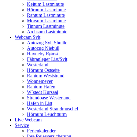
Keitum Lastminute
Hörnum Lastminute
Rantum Lastminute
Morsum Lastminute
Tinnum Lastminute
Archsum Lastminute
Webcam Sylt
Autozug Sylt Shuttle
Autozug Niebüll
Havneby Rømø
Fähranleger List/Sylt
Westerland
Hörnum Ostseite
Rantum Weststrand
Wonnemeyer
Rantum Hafen
W`stedt Kursaal
Strandoase Westerland
Hafen in List
Westerland Strandmuschel
Hörnum Leuchtturm
Live Webcam
Service
Ferienkalender
Ihre Reiseversicherung