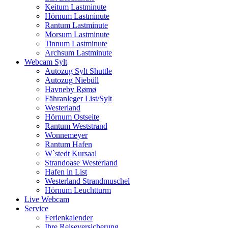
Keitum Lastminute
Hörnum Lastminute
Rantum Lastminute
Morsum Lastminute
Tinnum Lastminute
Archsum Lastminute
Webcam Sylt
Autozug Sylt Shuttle
Autozug Niebüll
Havneby Rømø
Fähranleger List/Sylt
Westerland
Hörnum Ostseite
Rantum Weststrand
Wonnemeyer
Rantum Hafen
W`stedt Kursaal
Strandoase Westerland
Hafen in List
Westerland Strandmuschel
Hörnum Leuchtturm
Live Webcam
Service
Ferienkalender
Ihre Reiseversicherung