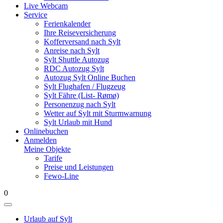
Live Webcam
Service
Ferienkalender
Ihre Reiseversicherung
Kofferversand nach Sylt
Anreise nach Sylt
Sylt Shuttle Autozug
RDC Autozug Sylt
Autozug Sylt Online Buchen
Sylt Flughafen / Flugzeug
Sylt Fähre (List- Rømø)
Personenzug nach Sylt
Wetter auf Sylt mit Sturmwarnung
Sylt Urlaub mit Hund
Onlinebuchen
Anmelden
Meine Objekte
Tarife
Preise und Leistungen
Fewo-Line
0
Urlaub auf Sylt