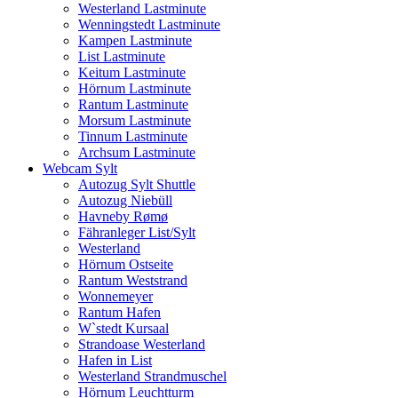
Westerland Lastminute
Wenningstedt Lastminute
Kampen Lastminute
List Lastminute
Keitum Lastminute
Hörnum Lastminute
Rantum Lastminute
Morsum Lastminute
Tinnum Lastminute
Archsum Lastminute
Webcam Sylt
Autozug Sylt Shuttle
Autozug Niebüll
Havneby Rømø
Fähranleger List/Sylt
Westerland
Hörnum Ostseite
Rantum Weststrand
Wonnemeyer
Rantum Hafen
W`stedt Kursaal
Strandoase Westerland
Hafen in List
Westerland Strandmuschel
Hörnum Leuchtturm