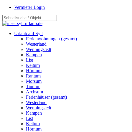
Vermieter-Login
Urlaub auf Sylt
Ferienwohnungen (gesamt)
Westerland
Wenningstedt
Kampen
List
Keitum
Hörnum
Rantum
Morsum
Tinnum
Archsum
Ferienhäuser (gesamt)
Westerland
Wenningstedt
Kampen
List
Keitum
Hörnum