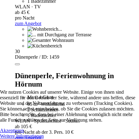
1 Badezimmer
WLAN · TV
ab 45 €
pro Nacht
zum Angebot
30
Dünenperle / ID: 1459
Dünenperle,
Ferienwohnung in
Hörnum
Wir nutzen Cookies auf unserer Website. Einige von ihnen sind
Max. 4 Gäste
essenziell für den Betrieb der Seite, während andere uns helfen, diese
2
Website und die Nutzererfahrung zu verbessern (Tracking Cookies).
65 m
Wohnfläche
Sie können selbst entscheiden, ob Sie die Cookies zulassen möchten.
2 Schlafzimmer
Bitte beachten Sie, dass bei einer Ablehnung womöglich nicht mehr
1 Badezimmer
alle Funktionalitäten der Seite zur Verfügung stehen.
WLAN · Spülmaschine · Sauna
ab 105 €
Akzeptieren
pro Nacht
ab der 3. Pers. 10 €
Weitere Informationen
zum Angebot