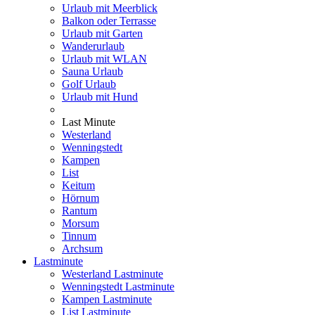
Urlaub mit Meerblick
Balkon oder Terrasse
Urlaub mit Garten
Wanderurlaub
Urlaub mit WLAN
Sauna Urlaub
Golf Urlaub
Urlaub mit Hund
Last Minute
Westerland
Wenningstedt
Kampen
List
Keitum
Hörnum
Rantum
Morsum
Tinnum
Archsum
Lastminute
Westerland Lastminute
Wenningstedt Lastminute
Kampen Lastminute
List Lastminute