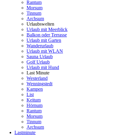
Rantum
Morsum
Tinnum
Archsum
Urlaubswelten
Urlaub mit Meerblick
Balkon oder Terrasse
Urlaub mit Garten
Wanderurlaub
Urlaub mit WLAN
Sauna Urlaub
Golf Urlaub
Urlaub mit Hund
Last Minute
Westerland
Wenningstedt
Kampen
List
Keitum
Hörnum
Rantum
Morsum
Tinnum
Archsum
Lastminute