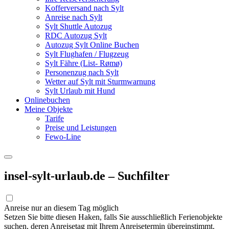
Kofferversand nach Sylt
Anreise nach Sylt
Sylt Shuttle Autozug
RDC Autozug Sylt
Autozug Sylt Online Buchen
Sylt Flughafen / Flugzeug
Sylt Fähre (List- Rømø)
Personenzug nach Sylt
Wetter auf Sylt mit Sturmwarnung
Sylt Urlaub mit Hund
Onlinebuchen
Meine Objekte
Tarife
Preise und Leistungen
Fewo-Line
insel-sylt-urlaub.de – Suchfilter
Anreise nur an diesem Tag möglich
Setzen Sie bitte diesen Haken, falls Sie ausschließlich Ferienobjekte
suchen, deren Anreisetag mit Ihrem Anreisetermin übereinstimmt.