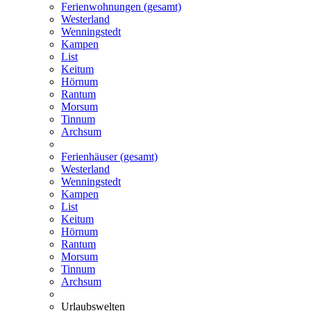
Ferienwohnungen (gesamt)
Westerland
Wenningstedt
Kampen
List
Keitum
Hörnum
Rantum
Morsum
Tinnum
Archsum
Ferienhäuser (gesamt)
Westerland
Wenningstedt
Kampen
List
Keitum
Hörnum
Rantum
Morsum
Tinnum
Archsum
Urlaubswelten