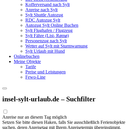
Kofferversand nach Sylt
Anreise nach Sylt
Sylt Shuttle Autozug
RDC Autozug Sylt
Autozug Sylt Online Buchen
Sylt Flughafen / Flugzeug
Sylt Fähre (List- Rømø)
Personenzug nach Sylt
Wetter auf Sylt mit Sturmwarnung
Sylt Urlaub mit Hund
Onlinebuchen
Meine Objekte
Tarife
Preise und Leistungen
Fewo-Line
insel-sylt-urlaub.de – Suchfilter
Anreise nur an diesem Tag möglich
Setzen Sie bitte diesen Haken, falls Sie ausschließlich Ferienobjekte
suchen, deren Anreisetag mit Ihrem Anreisetermin übereinstimmt.