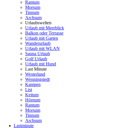
Rantum
Morsum
Tinnum
Archsum
Urlaubswelten
Urlaub mit Meerblick
Balkon oder Terrasse
Urlaub mit Garten
Wanderurlaub
Urlaub mit WLAN
Sauna Urlaub
Golf Urlaub
Urlaub mit Hund
Last Minute
Westerland
Wenningstedt
Kampen
List
Keitum
Hörnum
Rantum
Morsum
Tinnum
Archsum
Lastminute