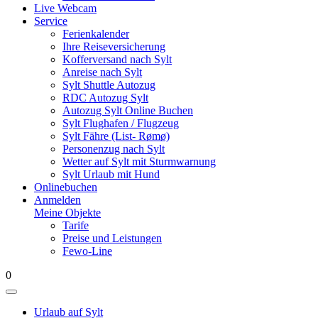
Live Webcam
Service
Ferienkalender
Ihre Reiseversicherung
Kofferversand nach Sylt
Anreise nach Sylt
Sylt Shuttle Autozug
RDC Autozug Sylt
Autozug Sylt Online Buchen
Sylt Flughafen / Flugzeug
Sylt Fähre (List- Rømø)
Personenzug nach Sylt
Wetter auf Sylt mit Sturmwarnung
Sylt Urlaub mit Hund
Onlinebuchen
Anmelden
Meine Objekte
Tarife
Preise und Leistungen
Fewo-Line
0
Urlaub auf Sylt