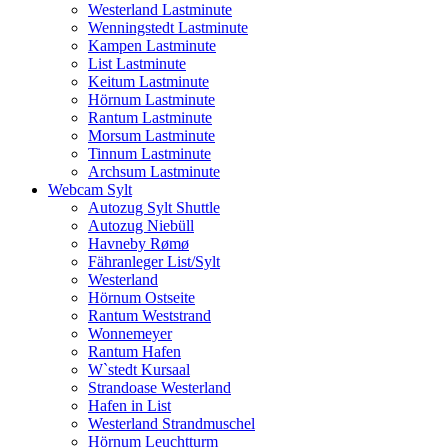
Westerland Lastminute
Wenningstedt Lastminute
Kampen Lastminute
List Lastminute
Keitum Lastminute
Hörnum Lastminute
Rantum Lastminute
Morsum Lastminute
Tinnum Lastminute
Archsum Lastminute
Webcam Sylt
Autozug Sylt Shuttle
Autozug Niebüll
Havneby Rømø
Fähranleger List/Sylt
Westerland
Hörnum Ostseite
Rantum Weststrand
Wonnemeyer
Rantum Hafen
W`stedt Kursaal
Strandoase Westerland
Hafen in List
Westerland Strandmuschel
Hörnum Leuchtturm