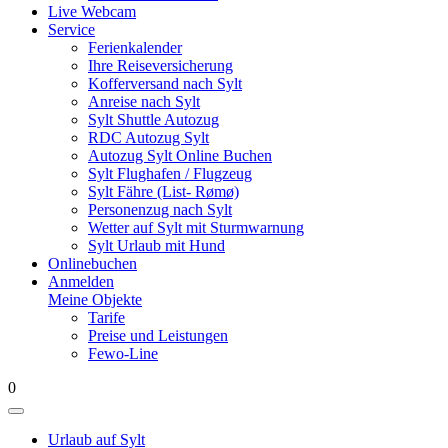
Live Webcam
Service
Ferienkalender
Ihre Reiseversicherung
Kofferversand nach Sylt
Anreise nach Sylt
Sylt Shuttle Autozug
RDC Autozug Sylt
Autozug Sylt Online Buchen
Sylt Flughafen / Flugzeug
Sylt Fähre (List- Rømø)
Personenzug nach Sylt
Wetter auf Sylt mit Sturmwarnung
Sylt Urlaub mit Hund
Onlinebuchen
Anmelden
Meine Objekte
Tarife
Preise und Leistungen
Fewo-Line
0
Urlaub auf Sylt