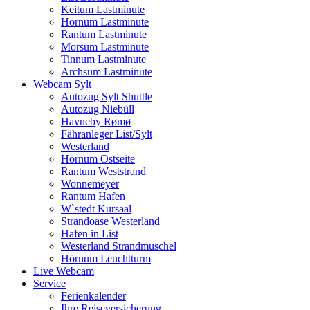
Keitum Lastminute
Hörnum Lastminute
Rantum Lastminute
Morsum Lastminute
Tinnum Lastminute
Archsum Lastminute
Webcam Sylt
Autozug Sylt Shuttle
Autozug Niebüll
Havneby Rømø
Fähranleger List/Sylt
Westerland
Hörnum Ostseite
Rantum Weststrand
Wonnemeyer
Rantum Hafen
W`stedt Kursaal
Strandoase Westerland
Hafen in List
Westerland Strandmuschel
Hörnum Leuchtturm
Live Webcam
Service
Ferienkalender
Ihre Reiseversicherung