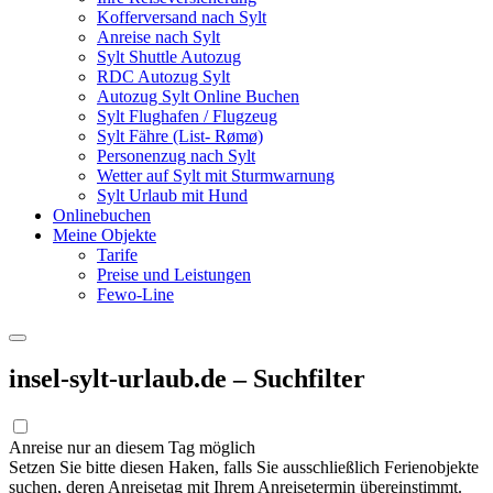
Kofferversand nach Sylt
Anreise nach Sylt
Sylt Shuttle Autozug
RDC Autozug Sylt
Autozug Sylt Online Buchen
Sylt Flughafen / Flugzeug
Sylt Fähre (List- Rømø)
Personenzug nach Sylt
Wetter auf Sylt mit Sturmwarnung
Sylt Urlaub mit Hund
Onlinebuchen
Meine Objekte
Tarife
Preise und Leistungen
Fewo-Line
insel-sylt-urlaub.de – Suchfilter
Anreise nur an diesem Tag möglich
Setzen Sie bitte diesen Haken, falls Sie ausschließlich Ferienobjekte
suchen, deren Anreisetag mit Ihrem Anreisetermin übereinstimmt.