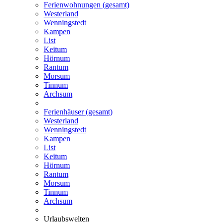
Ferienwohnungen (gesamt)
Westerland
Wenningstedt
Kampen
List
Keitum
Hörnum
Rantum
Morsum
Tinnum
Archsum
Ferienhäuser (gesamt)
Westerland
Wenningstedt
Kampen
List
Keitum
Hörnum
Rantum
Morsum
Tinnum
Archsum
Urlaubswelten