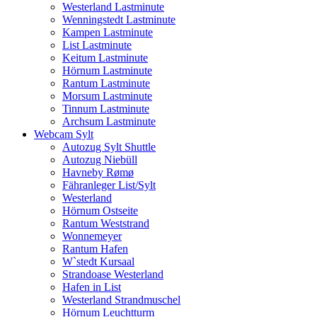
Westerland Lastminute
Wenningstedt Lastminute
Kampen Lastminute
List Lastminute
Keitum Lastminute
Hörnum Lastminute
Rantum Lastminute
Morsum Lastminute
Tinnum Lastminute
Archsum Lastminute
Webcam Sylt
Autozug Sylt Shuttle
Autozug Niebüll
Havneby Rømø
Fähranleger List/Sylt
Westerland
Hörnum Ostseite
Rantum Weststrand
Wonnemeyer
Rantum Hafen
W`stedt Kursaal
Strandoase Westerland
Hafen in List
Westerland Strandmuschel
Hörnum Leuchtturm