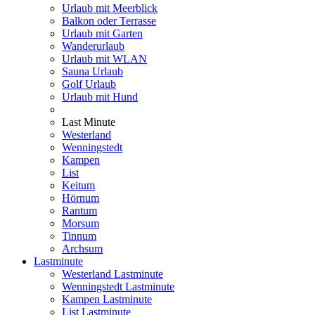
Urlaub mit Meerblick
Balkon oder Terrasse
Urlaub mit Garten
Wanderurlaub
Urlaub mit WLAN
Sauna Urlaub
Golf Urlaub
Urlaub mit Hund
Last Minute
Westerland
Wenningstedt
Kampen
List
Keitum
Hörnum
Rantum
Morsum
Tinnum
Archsum
Lastminute
Westerland Lastminute
Wenningstedt Lastminute
Kampen Lastminute
List Lastminute