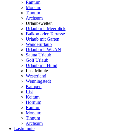
Rantum
Morsum
Tinnum
Archsum
Urlaubswelten
Urlaub mit Meerblick
Balkon oder Terrasse
Urlaub mit Garten
Wanderurlaub
Urlaub mit WLAN
Sauna Urlaub
Golf Urlaub
Urlaub mit Hund
Last Minute
Westerland
Wenningstedt
Kampen
List
Keitum
Hörnum
Rantum
Morsum
Tinnum
Archsum
Lastminute