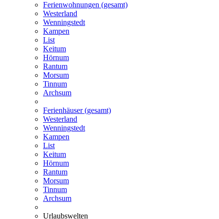
Ferienwohnungen (gesamt)
Westerland
Wenningstedt
Kampen
List
Keitum
Hörnum
Rantum
Morsum
Tinnum
Archsum
Ferienhäuser (gesamt)
Westerland
Wenningstedt
Kampen
List
Keitum
Hörnum
Rantum
Morsum
Tinnum
Archsum
Urlaubswelten