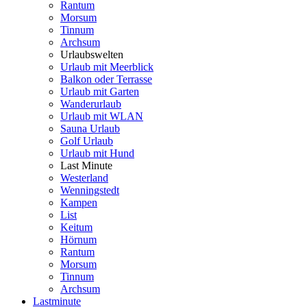
Rantum
Morsum
Tinnum
Archsum
Urlaubswelten
Urlaub mit Meerblick
Balkon oder Terrasse
Urlaub mit Garten
Wanderurlaub
Urlaub mit WLAN
Sauna Urlaub
Golf Urlaub
Urlaub mit Hund
Last Minute
Westerland
Wenningstedt
Kampen
List
Keitum
Hörnum
Rantum
Morsum
Tinnum
Archsum
Lastminute