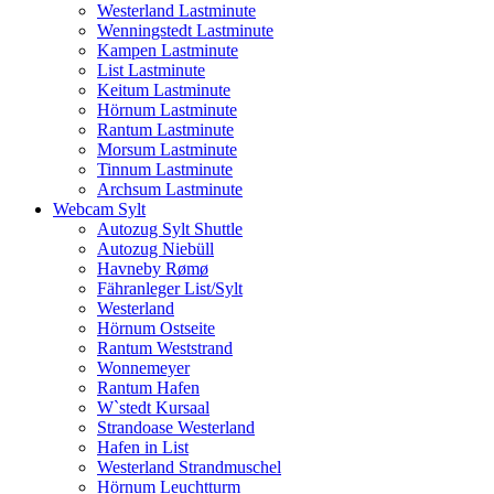
Westerland Lastminute
Wenningstedt Lastminute
Kampen Lastminute
List Lastminute
Keitum Lastminute
Hörnum Lastminute
Rantum Lastminute
Morsum Lastminute
Tinnum Lastminute
Archsum Lastminute
Webcam Sylt
Autozug Sylt Shuttle
Autozug Niebüll
Havneby Rømø
Fähranleger List/Sylt
Westerland
Hörnum Ostseite
Rantum Weststrand
Wonnemeyer
Rantum Hafen
W`stedt Kursaal
Strandoase Westerland
Hafen in List
Westerland Strandmuschel
Hörnum Leuchtturm