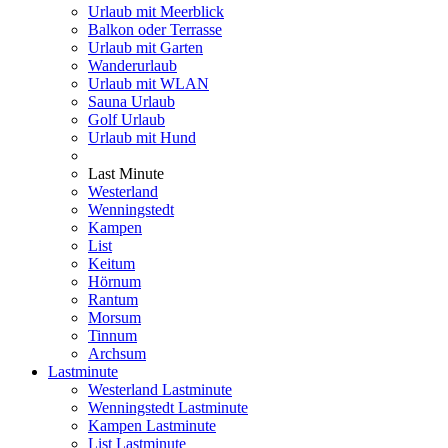
Urlaub mit Meerblick
Balkon oder Terrasse
Urlaub mit Garten
Wanderurlaub
Urlaub mit WLAN
Sauna Urlaub
Golf Urlaub
Urlaub mit Hund
Last Minute
Westerland
Wenningstedt
Kampen
List
Keitum
Hörnum
Rantum
Morsum
Tinnum
Archsum
Lastminute
Westerland Lastminute
Wenningstedt Lastminute
Kampen Lastminute
List Lastminute