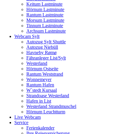
Keitum Lastminute
Hörnum Lastminute
Rantum Lastminute
Morsum Lastminute
Tinnum Lastminute
Archsum Lastminute
Webcam Sylt
Autozug Sylt Shuttle
Autozug Niebüll
Havneby Rømø
Fähranleger List/Sylt
Westerland
Hörnum Ostseite
Rantum Weststrand
Wonnemeyer
Rantum Hafen
W`stedt Kursaal
Strandoase Westerland
Hafen in List
Westerland Strandmuschel
Hörnum Leuchtturm
Live Webcam
Service
Ferienkalender
Ihre Reiseversicherung