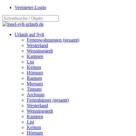
Vermieter-Login
Urlaub auf Sylt
Ferienwohnungen (gesamt)
Westerland
Wenningstedt
Kampen
List
Keitum
Hörnum
Rantum
Morsum
Tinnum
Archsum
Ferienhäuser (gesamt)
Westerland
Wenningstedt
Kampen
List
Keitum
Hörnum