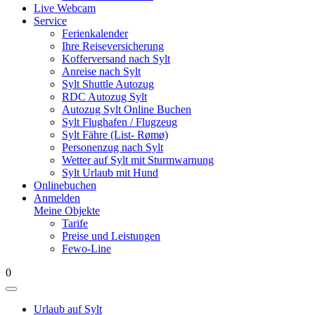
Live Webcam
Service
Ferienkalender
Ihre Reiseversicherung
Kofferversand nach Sylt
Anreise nach Sylt
Sylt Shuttle Autozug
RDC Autozug Sylt
Autozug Sylt Online Buchen
Sylt Flughafen / Flugzeug
Sylt Fähre (List- Rømø)
Personenzug nach Sylt
Wetter auf Sylt mit Sturmwarnung
Sylt Urlaub mit Hund
Onlinebuchen
Anmelden
Meine Objekte
Tarife
Preise und Leistungen
Fewo-Line
0
Urlaub auf Sylt