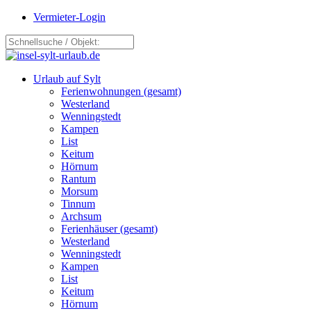
Vermieter-Login
Urlaub auf Sylt
Ferienwohnungen (gesamt)
Westerland
Wenningstedt
Kampen
List
Keitum
Hörnum
Rantum
Morsum
Tinnum
Archsum
Ferienhäuser (gesamt)
Westerland
Wenningstedt
Kampen
List
Keitum
Hörnum