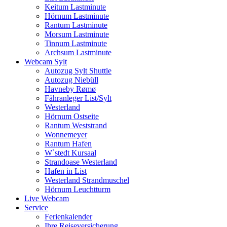
Keitum Lastminute
Hörnum Lastminute
Rantum Lastminute
Morsum Lastminute
Tinnum Lastminute
Archsum Lastminute
Webcam Sylt
Autozug Sylt Shuttle
Autozug Niebüll
Havneby Rømø
Fähranleger List/Sylt
Westerland
Hörnum Ostseite
Rantum Weststrand
Wonnemeyer
Rantum Hafen
W`stedt Kursaal
Strandoase Westerland
Hafen in List
Westerland Strandmuschel
Hörnum Leuchtturm
Live Webcam
Service
Ferienkalender
Ihre Reiseversicherung