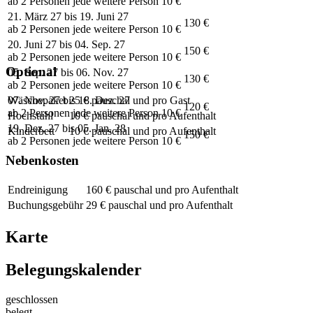
ab 2 Personen jede weitere Person 10 €
21. März 27 bis 19. Juni 27
130 €
ab 2 Personen jede weitere Person 10 €
20. Juni 27 bis 04. Sep. 27
150 €
ab 2 Personen jede weitere Person 10 €
Optional
05. Sep. 27 bis 06. Nov. 27
130 €
ab 2 Personen jede weitere Person 10 €
07. Nov. 27 bis 18. Dez. 27
Wäschepaket
25 € pauschal und pro Gast
120 €
ab 2 Personen jede weitere Person 10 €
Hochstuhl
10 € pauschal und pro Aufenthalt
19. Dez. 27 bis 05. Jan. 28
Kinderbett
10 € pauschal und pro Aufenthalt
150 €
ab 2 Personen jede weitere Person 10 €
Nebenkosten
Endreinigung
160 € pauschal und pro Aufenthalt
Buchungsgebühr
29 € pauschal und pro Aufenthalt
Karte
Belegungskalender
geschlossen
belegt