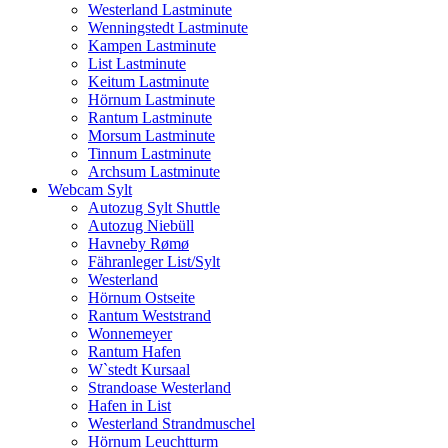
Westerland Lastminute
Wenningstedt Lastminute
Kampen Lastminute
List Lastminute
Keitum Lastminute
Hörnum Lastminute
Rantum Lastminute
Morsum Lastminute
Tinnum Lastminute
Archsum Lastminute
Webcam Sylt
Autozug Sylt Shuttle
Autozug Niebüll
Havneby Rømø
Fähranleger List/Sylt
Westerland
Hörnum Ostseite
Rantum Weststrand
Wonnemeyer
Rantum Hafen
W`stedt Kursaal
Strandoase Westerland
Hafen in List
Westerland Strandmuschel
Hörnum Leuchtturm