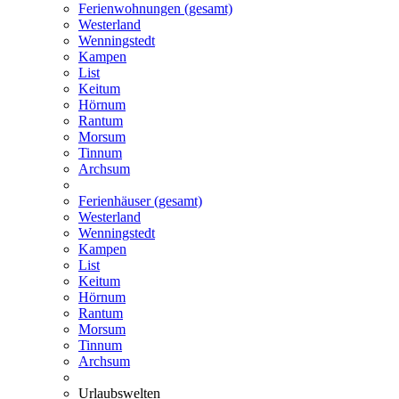
Ferienwohnungen (gesamt)
Westerland
Wenningstedt
Kampen
List
Keitum
Hörnum
Rantum
Morsum
Tinnum
Archsum
Ferienhäuser (gesamt)
Westerland
Wenningstedt
Kampen
List
Keitum
Hörnum
Rantum
Morsum
Tinnum
Archsum
Urlaubswelten