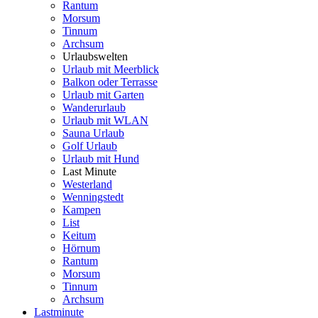
Rantum
Morsum
Tinnum
Archsum
Urlaubswelten
Urlaub mit Meerblick
Balkon oder Terrasse
Urlaub mit Garten
Wanderurlaub
Urlaub mit WLAN
Sauna Urlaub
Golf Urlaub
Urlaub mit Hund
Last Minute
Westerland
Wenningstedt
Kampen
List
Keitum
Hörnum
Rantum
Morsum
Tinnum
Archsum
Lastminute