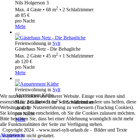
Nils Holgerson 3
2
Max. 4 Gäste • 68 m
• 2 Schlafzimmer
ab 85 €
pro Nacht
Mehr
Ferienwohnung in
Sylt
Gästehaus Netz - Die Behagliche
2
Max. 2 Gäste • 45 m
• 1 Schlafzimmer
ab 120 €
pro Nacht
Mehr
Ferienwohnung in
Sylt
Appartement Käthe
Wir nutzen Cookies auf unserer Website. Einige von ihnen sind
2
essenziell für den Betrieb der Seite, während andere uns helfen, diese
Max. 2 Gäste • 31 m
• 1 Schlafzimmer
Website und die Nutzererfahrung zu verbessern (Tracking Cookies).
ab 49 €
Sie können selbst entscheiden, ob Sie die Cookies zulassen möchten.
pro Nacht
Bitte beachten Sie, dass bei einer Ablehnung womöglich nicht mehr
Mehr
alle Funktionalitäten der Seite zur Verfügung stehen.
Copyright 2024 - www.insel-sylt-urlaub.de - Bilder und Texte
Akzeptieren
kopieren ist nicht gestattet.