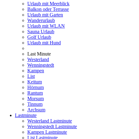
Urlaub mit Meerblick
Balkon oder Terrasse
Urlaub mit Garten
Wanderurlaub
Urlaub mit WLAN
Sauna Urlaub
Golf Urlaub
Urlaub mit Hund
Last Minute
Westerland
Wenningstedt
Kampen
List
Keitum
Hörnum
Rantum
Morsum
Tinnum
Archsum
Lastminute
Westerland Lastminute
Wenningstedt Lastminute
Kampen Lastminute
List Lastminute