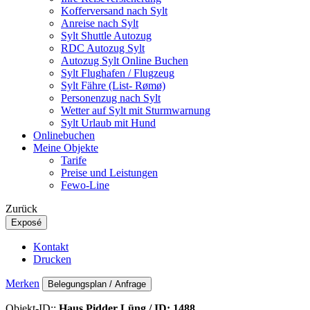
Kofferversand nach Sylt
Anreise nach Sylt
Sylt Shuttle Autozug
RDC Autozug Sylt
Autozug Sylt Online Buchen
Sylt Flughafen / Flugzeug
Sylt Fähre (List- Rømø)
Personenzug nach Sylt
Wetter auf Sylt mit Sturmwarnung
Sylt Urlaub mit Hund
Onlinebuchen
Meine Objekte
Tarife
Preise und Leistungen
Fewo-Line
Zurück
Exposé
Kontakt
Drucken
Merken
Belegungsplan / Anfrage
Objekt-ID::
Haus Pidder Lüng / ID: 1488