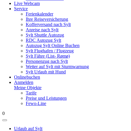
Live Webcam
Service
Ferienkalender
Ihre Reiseversicherung
Kofferversand nach Sylt
Anreise nach Sylt
Sylt Shuttle Autozug
RDC Autozug Sylt
Autozug Sylt Online Buchen
Sylt Flughafen / Flugzeug
Sylt Fähre (List- Rømø)
Personenzug nach Sylt
Wetter auf Sylt mit Sturmwarnung
Sylt Urlaub mit Hund
Onlinebuchen
Anmelden
Meine Objekte
Tarife
Preise und Leistungen
Fewo-Line
0
Urlaub auf Sylt