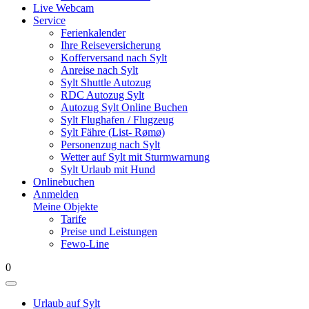
Live Webcam
Service
Ferienkalender
Ihre Reiseversicherung
Kofferversand nach Sylt
Anreise nach Sylt
Sylt Shuttle Autozug
RDC Autozug Sylt
Autozug Sylt Online Buchen
Sylt Flughafen / Flugzeug
Sylt Fähre (List- Rømø)
Personenzug nach Sylt
Wetter auf Sylt mit Sturmwarnung
Sylt Urlaub mit Hund
Onlinebuchen
Anmelden
Meine Objekte
Tarife
Preise und Leistungen
Fewo-Line
0
Urlaub auf Sylt