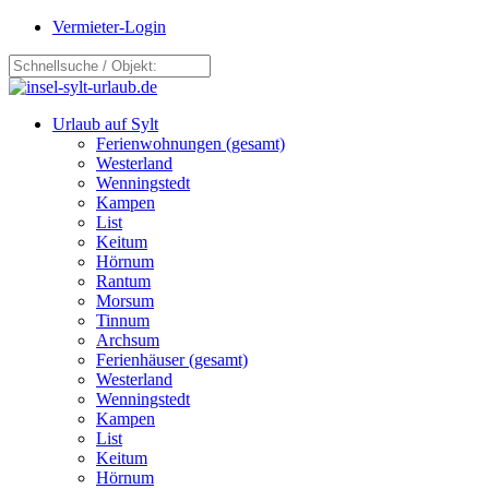
Vermieter-Login
Urlaub auf Sylt
Ferienwohnungen (gesamt)
Westerland
Wenningstedt
Kampen
List
Keitum
Hörnum
Rantum
Morsum
Tinnum
Archsum
Ferienhäuser (gesamt)
Westerland
Wenningstedt
Kampen
List
Keitum
Hörnum