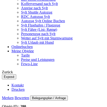
Kofferversand nach Sylt
Anreise nach Sylt
Sylt Shuttle Autozug
RDC Autozug Sylt
Autozug Sylt Online Buchen
Sylt Flughafen / Flugzeug
Sylt Fähre (List- Rømø)
Personenzug nach Sylt
Wetter auf Sylt mit Sturmwarnung
Sylt Urlaub mit Hund
Onlinebuchen
Meine Objekte
Tarife
Preise und Leistungen
Fewo-Line
Zurück
Exposé
Kontakt
Drucken
Merken
Bewerten
Belegungsplan / Anfrage
Objekt-ID::
280