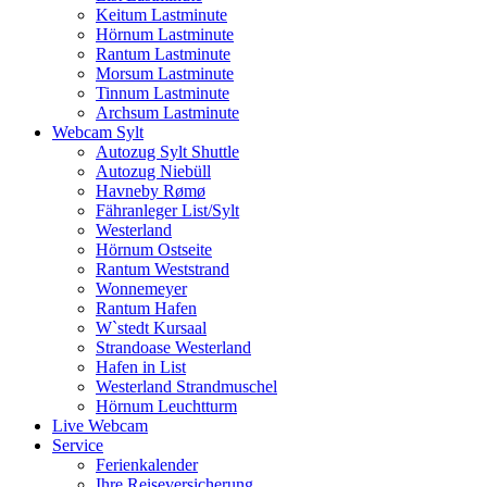
Keitum Lastminute
Hörnum Lastminute
Rantum Lastminute
Morsum Lastminute
Tinnum Lastminute
Archsum Lastminute
Webcam Sylt
Autozug Sylt Shuttle
Autozug Niebüll
Havneby Rømø
Fähranleger List/Sylt
Westerland
Hörnum Ostseite
Rantum Weststrand
Wonnemeyer
Rantum Hafen
W`stedt Kursaal
Strandoase Westerland
Hafen in List
Westerland Strandmuschel
Hörnum Leuchtturm
Live Webcam
Service
Ferienkalender
Ihre Reiseversicherung