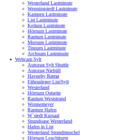
Westerland Lastminute
Wenningstedt Lastminute
Kampen Lastminute
List Lastminute
Keitum Lastminute
Hörnum Lastminute
Rantum Lastminute
Morsum Lastminute
Tinnum Lastminute
Archsum Lastminute
Webcam Sylt
Autozug Sylt Shuttle
Autozug Niebüll
Havneby Rømø
Fähranleger List/Sylt
Westerland
Hörnum Ostseite
Rantum Weststrand
Wonnemeyer
Rantum Hafen
W`stedt Kursaal
Strandoase Westerland
Hafen in List
Westerland Strandmuschel
Hörnum Leuchtturm