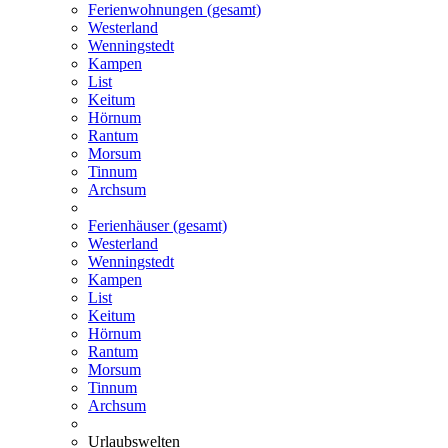
Ferienwohnungen (gesamt)
Westerland
Wenningstedt
Kampen
List
Keitum
Hörnum
Rantum
Morsum
Tinnum
Archsum
Ferienhäuser (gesamt)
Westerland
Wenningstedt
Kampen
List
Keitum
Hörnum
Rantum
Morsum
Tinnum
Archsum
Urlaubswelten