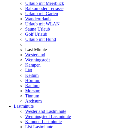
Urlaub mit Meerblick
Balkon oder Terrasse
Urlaub mit Garten
Wanderurlaub
Urlaub mit WLAN
Sauna Urlaub
Golf Urlaub
Urlaub mit Hund
Last Minute
Westerland
Wenningstedt
Kampen
List
Keitum
Hörnum
Rantum
Morsum
Tinnum
Archsum
Lastminute
Westerland Lastminute
Wenningstedt Lastminute
Kampen Lastminute
List Lastminute