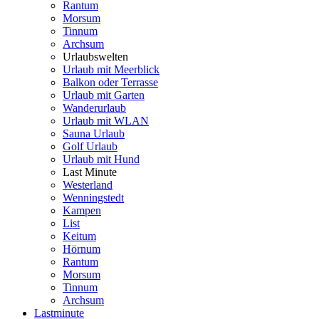
Rantum
Morsum
Tinnum
Archsum
Urlaubswelten
Urlaub mit Meerblick
Balkon oder Terrasse
Urlaub mit Garten
Wanderurlaub
Urlaub mit WLAN
Sauna Urlaub
Golf Urlaub
Urlaub mit Hund
Last Minute
Westerland
Wenningstedt
Kampen
List
Keitum
Hörnum
Rantum
Morsum
Tinnum
Archsum
Lastminute