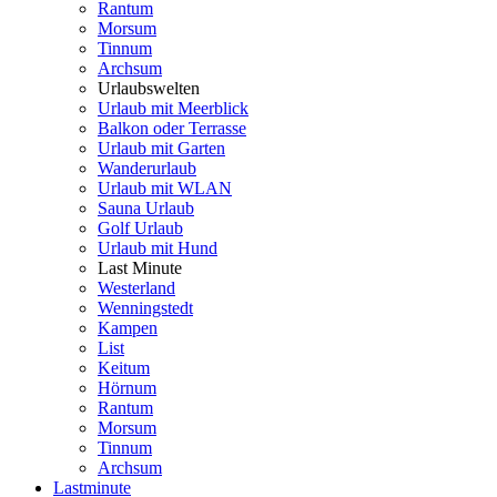
Rantum
Morsum
Tinnum
Archsum
Urlaubswelten
Urlaub mit Meerblick
Balkon oder Terrasse
Urlaub mit Garten
Wanderurlaub
Urlaub mit WLAN
Sauna Urlaub
Golf Urlaub
Urlaub mit Hund
Last Minute
Westerland
Wenningstedt
Kampen
List
Keitum
Hörnum
Rantum
Morsum
Tinnum
Archsum
Lastminute