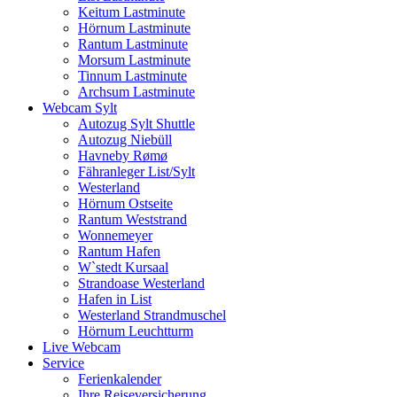
Keitum Lastminute
Hörnum Lastminute
Rantum Lastminute
Morsum Lastminute
Tinnum Lastminute
Archsum Lastminute
Webcam Sylt
Autozug Sylt Shuttle
Autozug Niebüll
Havneby Rømø
Fähranleger List/Sylt
Westerland
Hörnum Ostseite
Rantum Weststrand
Wonnemeyer
Rantum Hafen
W`stedt Kursaal
Strandoase Westerland
Hafen in List
Westerland Strandmuschel
Hörnum Leuchtturm
Live Webcam
Service
Ferienkalender
Ihre Reiseversicherung