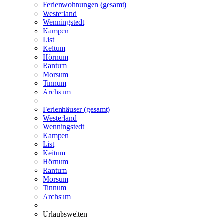
Ferienwohnungen (gesamt)
Westerland
Wenningstedt
Kampen
List
Keitum
Hörnum
Rantum
Morsum
Tinnum
Archsum
Ferienhäuser (gesamt)
Westerland
Wenningstedt
Kampen
List
Keitum
Hörnum
Rantum
Morsum
Tinnum
Archsum
Urlaubswelten