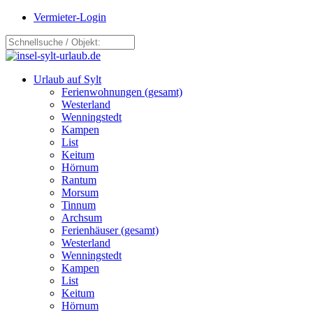
Vermieter-Login
Urlaub auf Sylt
Ferienwohnungen (gesamt)
Westerland
Wenningstedt
Kampen
List
Keitum
Hörnum
Rantum
Morsum
Tinnum
Archsum
Ferienhäuser (gesamt)
Westerland
Wenningstedt
Kampen
List
Keitum
Hörnum