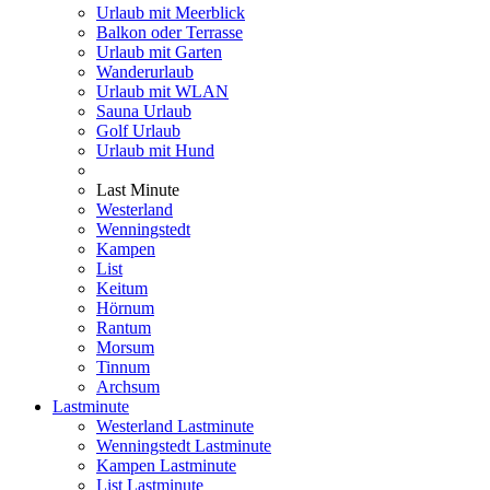
Urlaub mit Meerblick
Balkon oder Terrasse
Urlaub mit Garten
Wanderurlaub
Urlaub mit WLAN
Sauna Urlaub
Golf Urlaub
Urlaub mit Hund
Last Minute
Westerland
Wenningstedt
Kampen
List
Keitum
Hörnum
Rantum
Morsum
Tinnum
Archsum
Lastminute
Westerland Lastminute
Wenningstedt Lastminute
Kampen Lastminute
List Lastminute