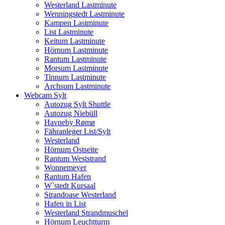
Westerland Lastminute
Wenningstedt Lastminute
Kampen Lastminute
List Lastminute
Keitum Lastminute
Hörnum Lastminute
Rantum Lastminute
Morsum Lastminute
Tinnum Lastminute
Archsum Lastminute
Webcam Sylt
Autozug Sylt Shuttle
Autozug Niebüll
Havneby Rømø
Fähranleger List/Sylt
Westerland
Hörnum Ostseite
Rantum Weststrand
Wonnemeyer
Rantum Hafen
W`stedt Kursaal
Strandoase Westerland
Hafen in List
Westerland Strandmuschel
Hörnum Leuchtturm