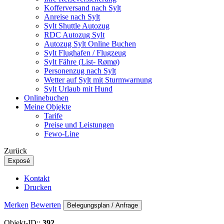
Kofferversand nach Sylt
Anreise nach Sylt
Sylt Shuttle Autozug
RDC Autozug Sylt
Autozug Sylt Online Buchen
Sylt Flughafen / Flugzeug
Sylt Fähre (List- Rømø)
Personenzug nach Sylt
Wetter auf Sylt mit Sturmwarnung
Sylt Urlaub mit Hund
Onlinebuchen
Meine Objekte
Tarife
Preise und Leistungen
Fewo-Line
Zurück
Exposé
Kontakt
Drucken
Merken
Bewerten
Belegungsplan / Anfrage
Objekt-ID::
392