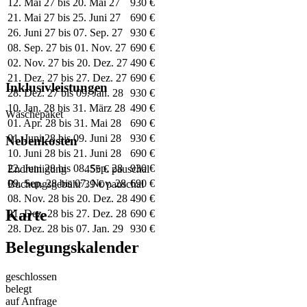
12. Mai 27 bis 20. Mai 27
930 €
21. Mai 27 bis 25. Juni 27
690 €
26. Juni 27 bis 07. Sep. 27
930 €
08. Sep. 27 bis 01. Nov. 27
690 €
02. Nov. 27 bis 20. Dez. 27
490 €
21. Dez. 27 bis 27. Dez. 27
690 €
Inklusivleistungen
28. Dez. 27 bis 09. Jan. 28
930 €
10. Jan. 28 bis 31. März 28
490 €
Wäschepaket
01. Apr. 28 bis 31. Mai 28
690 €
01. Juni 28 bis 09. Juni 28
930 €
Nebenkosten
10. Juni 28 bis 21. Juni 28
690 €
22. Juni 28 bis 08. Sep. 28
930 €
Endreinigung
455 € pauschal
09. Sep. 28 bis 07. Nov. 28
690 €
Buchungsgebühr
39 € pauschal
08. Nov. 28 bis 20. Dez. 28
490 €
Karte
21. Dez. 28 bis 27. Dez. 28
690 €
28. Dez. 28 bis 07. Jan. 29
930 €
Belegungskalender
geschlossen
belegt
auf Anfrage