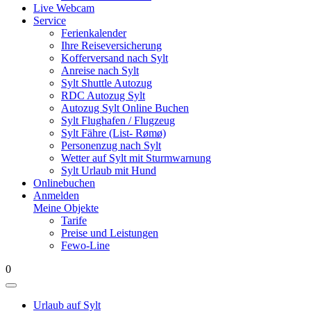
Live Webcam
Service
Ferienkalender
Ihre Reiseversicherung
Kofferversand nach Sylt
Anreise nach Sylt
Sylt Shuttle Autozug
RDC Autozug Sylt
Autozug Sylt Online Buchen
Sylt Flughafen / Flugzeug
Sylt Fähre (List- Rømø)
Personenzug nach Sylt
Wetter auf Sylt mit Sturmwarnung
Sylt Urlaub mit Hund
Onlinebuchen
Anmelden
Meine Objekte
Tarife
Preise und Leistungen
Fewo-Line
0
Urlaub auf Sylt