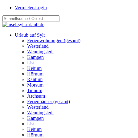
Vermieter-Login
Urlaub auf Sylt
Ferienwohnungen (gesamt)
Westerland
Wenningstedt
Kampen
List
Keitum
Hörnum
Rantum
Morsum
Tinnum
Archsum
Ferienhäuser (gesamt)
Westerland
Wenningstedt
Kampen
List
Keitum
Hörnum