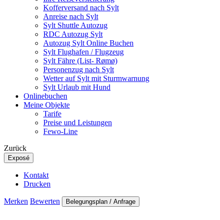
Kofferversand nach Sylt
Anreise nach Sylt
Sylt Shuttle Autozug
RDC Autozug Sylt
Autozug Sylt Online Buchen
Sylt Flughafen / Flugzeug
Sylt Fähre (List- Rømø)
Personenzug nach Sylt
Wetter auf Sylt mit Sturmwarnung
Sylt Urlaub mit Hund
Onlinebuchen
Meine Objekte
Tarife
Preise und Leistungen
Fewo-Line
Zurück
Exposé
Kontakt
Drucken
Merken
Bewerten
Belegungsplan / Anfrage