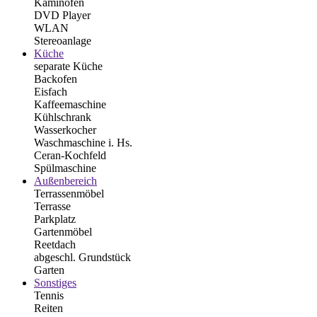
Kaminofen
DVD Player
WLAN
Stereoanlage
Küche
separate Küche
Backofen
Eisfach
Kaffeemaschine
Kühlschrank
Wasserkocher
Waschmaschine i. Hs.
Ceran-Kochfeld
Spülmaschine
Außenbereich
Terrassenmöbel
Terrasse
Parkplatz
Gartenmöbel
Reetdach
abgeschl. Grundstück
Garten
Sonstiges
Tennis
Reiten