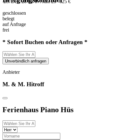
28. Dez. 28 bis 07. Jan. 29
625 €
geschlossen
belegt
auf Anfrage
frei
* Sofort Buchen oder Anfragen *
Unverbindlich anfragen
Anbieter
M. & M. Hitroff
Ferienhaus Piano Hüs