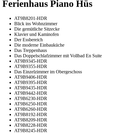
Ferienhaus Piano Hüs
AT9B8201-HDR
Blick ins Wohnzimmer
Die gemütliche Sitzecke
Klavier und Kaminofen
Der Essbereich
Die moderne Einbauküche
Das Treppenhaus
Das Doppelschlafzimmer mit Vollbad En Suite
AT9B9345-HDR
AT9B9355-HDR
Das Einzelzimmer im Obergeschoss
AT9B9406-HDR
AT9B9395-HDR
AT9B9435-HDR
AT9B9442-HDR
AT9B6230-HDR
AT9B6250-HDR
AT9B6260-HDR
AT9B8192-HDR
AT9B8209-HDR
AT9B8228-HDR
AT9B8245-HDR