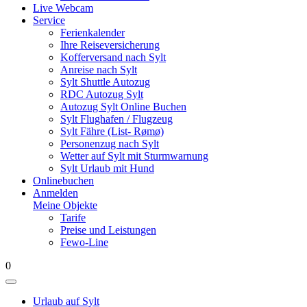
Live Webcam
Service
Ferienkalender
Ihre Reiseversicherung
Kofferversand nach Sylt
Anreise nach Sylt
Sylt Shuttle Autozug
RDC Autozug Sylt
Autozug Sylt Online Buchen
Sylt Flughafen / Flugzeug
Sylt Fähre (List- Rømø)
Personenzug nach Sylt
Wetter auf Sylt mit Sturmwarnung
Sylt Urlaub mit Hund
Onlinebuchen
Anmelden
Meine Objekte
Tarife
Preise und Leistungen
Fewo-Line
0
Urlaub auf Sylt