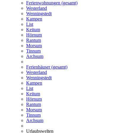
Ferienwohnungen (gesamt)
Westerland
Wenningstedt
Kampen
List
Keitum
Hörnum
Rantum
Morsum
Tinnum
Archsum
Ferienhäuser (gesamt)
Westerland
Wenningstedt
Kampen
List
Keitum
Hörnum
Rantum
Morsum
Tinnum
Archsum
Urlaubswelten