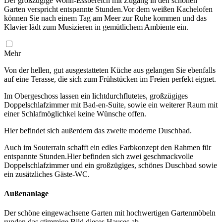
Der großzügige Wohn-Essbereich mit Zugang in den schönen
Garten verspricht entspannte Stunden.Vor dem weißen Kachelofen
können Sie nach einem Tag am Meer zur Ruhe kommen und das
Klavier lädt zum Musizieren in gemütlichem Ambiente ein.
Mehr
Von der hellen, gut ausgestatteten Küche aus gelangen Sie ebenfalls
auf eine Terasse, die sich zum Frühstücken im Freien perfekt eignet.
Im Obergeschoss lassen ein lichtdurchflutetes, großzügiges
Doppelschlafzimmer mit Bad-en-Suite, sowie ein weiterer Raum mit
einer Schlafmöglichkei keine Wünsche offen.
Hier befindet sich außerdem das zweite moderne Duschbad.
Auch im Souterrain schafft ein edles Farbkonzept den Rahmen für
entspannte Stunden.Hier befinden sich zwei geschmackvolle
Doppelschlafzimmer und ein großzügiges, schönes Duschbad sowie
ein zusätzliches Gäste-WC.
Außenanlage
Der schöne eingewachsene Garten mit hochwertigen Gartenmöbeln
runden das stimmige Bild dieses Hauses ab.