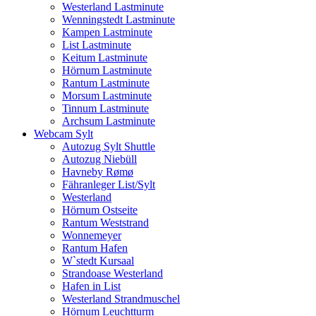
Westerland Lastminute
Wenningstedt Lastminute
Kampen Lastminute
List Lastminute
Keitum Lastminute
Hörnum Lastminute
Rantum Lastminute
Morsum Lastminute
Tinnum Lastminute
Archsum Lastminute
Webcam Sylt
Autozug Sylt Shuttle
Autozug Niebüll
Havneby Rømø
Fähranleger List/Sylt
Westerland
Hörnum Ostseite
Rantum Weststrand
Wonnemeyer
Rantum Hafen
W`stedt Kursaal
Strandoase Westerland
Hafen in List
Westerland Strandmuschel
Hörnum Leuchtturm