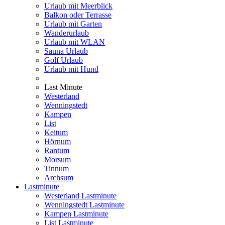
Urlaub mit Meerblick
Balkon oder Terrasse
Urlaub mit Garten
Wanderurlaub
Urlaub mit WLAN
Sauna Urlaub
Golf Urlaub
Urlaub mit Hund
Last Minute
Westerland
Wenningstedt
Kampen
List
Keitum
Hörnum
Rantum
Morsum
Tinnum
Archsum
Lastminute
Westerland Lastminute
Wenningstedt Lastminute
Kampen Lastminute
List Lastminute