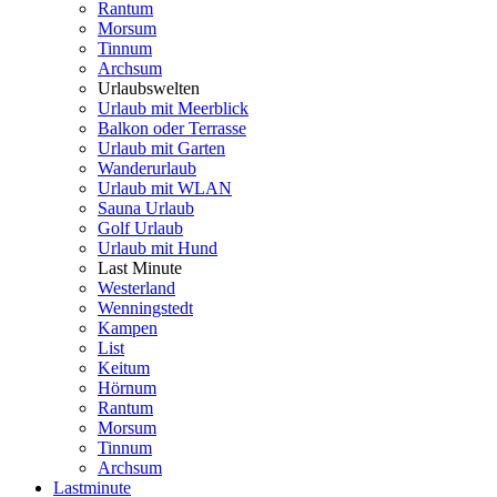
Rantum
Morsum
Tinnum
Archsum
Urlaubswelten
Urlaub mit Meerblick
Balkon oder Terrasse
Urlaub mit Garten
Wanderurlaub
Urlaub mit WLAN
Sauna Urlaub
Golf Urlaub
Urlaub mit Hund
Last Minute
Westerland
Wenningstedt
Kampen
List
Keitum
Hörnum
Rantum
Morsum
Tinnum
Archsum
Lastminute