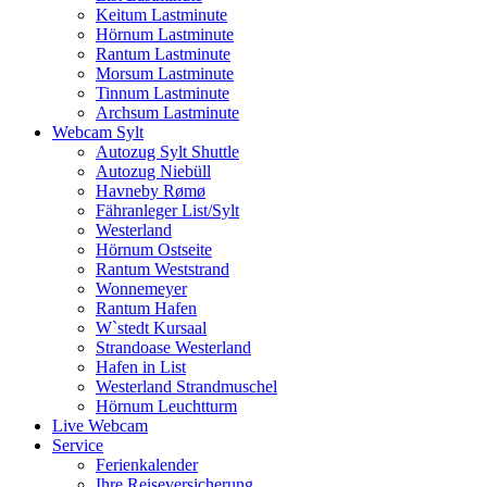
Keitum Lastminute
Hörnum Lastminute
Rantum Lastminute
Morsum Lastminute
Tinnum Lastminute
Archsum Lastminute
Webcam Sylt
Autozug Sylt Shuttle
Autozug Niebüll
Havneby Rømø
Fähranleger List/Sylt
Westerland
Hörnum Ostseite
Rantum Weststrand
Wonnemeyer
Rantum Hafen
W`stedt Kursaal
Strandoase Westerland
Hafen in List
Westerland Strandmuschel
Hörnum Leuchtturm
Live Webcam
Service
Ferienkalender
Ihre Reiseversicherung