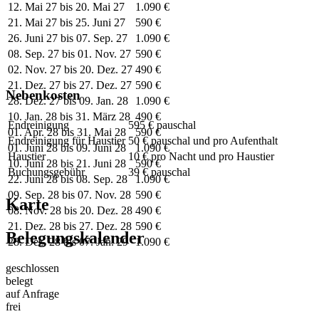
12. Mai 27 bis 20. Mai 27
1.090 €
21. Mai 27 bis 25. Juni 27
590 €
26. Juni 27 bis 07. Sep. 27
1.090 €
08. Sep. 27 bis 01. Nov. 27
590 €
02. Nov. 27 bis 20. Dez. 27
490 €
21. Dez. 27 bis 27. Dez. 27
590 €
Nebenkosten
28. Dez. 27 bis 09. Jan. 28
1.090 €
10. Jan. 28 bis 31. März 28
490 €
Endreinigung
595 € pauschal
01. Apr. 28 bis 31. Mai 28
590 €
Endreinigung für Haustier
50 € pauschal und pro Aufenthalt
01. Juni 28 bis 09. Juni 28
1.090 €
Haustier
10 € pro Nacht und pro Haustier
10. Juni 28 bis 21. Juni 28
590 €
Buchungsgebühr
39 € pauschal
22. Juni 28 bis 08. Sep. 28
1.090 €
09. Sep. 28 bis 07. Nov. 28
590 €
Karte
08. Nov. 28 bis 20. Dez. 28
490 €
21. Dez. 28 bis 27. Dez. 28
590 €
Belegungskalender
28. Dez. 28 bis 07. Jan. 29
1.090 €
geschlossen
belegt
auf Anfrage
frei