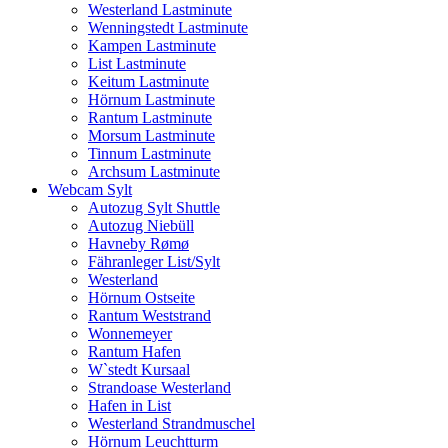
Westerland Lastminute
Wenningstedt Lastminute
Kampen Lastminute
List Lastminute
Keitum Lastminute
Hörnum Lastminute
Rantum Lastminute
Morsum Lastminute
Tinnum Lastminute
Archsum Lastminute
Webcam Sylt
Autozug Sylt Shuttle
Autozug Niebüll
Havneby Rømø
Fähranleger List/Sylt
Westerland
Hörnum Ostseite
Rantum Weststrand
Wonnemeyer
Rantum Hafen
W`stedt Kursaal
Strandoase Westerland
Hafen in List
Westerland Strandmuschel
Hörnum Leuchtturm