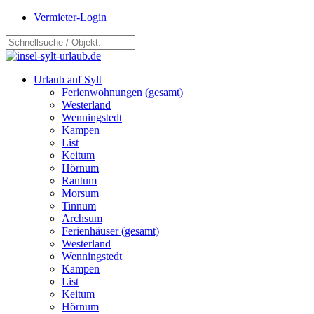
Vermieter-Login
Urlaub auf Sylt
Ferienwohnungen (gesamt)
Westerland
Wenningstedt
Kampen
List
Keitum
Hörnum
Rantum
Morsum
Tinnum
Archsum
Ferienhäuser (gesamt)
Westerland
Wenningstedt
Kampen
List
Keitum
Hörnum