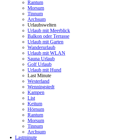
Rantum
Morsum
Tinnum
Archsum
Urlaubswelten
Urlaub mit Meerblick
Balkon oder Terrasse
Urlaub mit Garten
Wanderurlaub
Urlaub mit WLAN
Sauna Urlaub
Golf Urlaub
Urlaub mit Hund
Last Minute
Westerland
Wenningstedt
Kampen
List
Keitum
Hörnum
Rantum
Morsum
Tinnum
Archsum
Lastminute