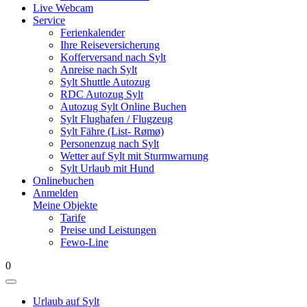
Live Webcam
Service
Ferienkalender
Ihre Reiseversicherung
Kofferversand nach Sylt
Anreise nach Sylt
Sylt Shuttle Autozug
RDC Autozug Sylt
Autozug Sylt Online Buchen
Sylt Flughafen / Flugzeug
Sylt Fähre (List- Rømø)
Personenzug nach Sylt
Wetter auf Sylt mit Sturmwarnung
Sylt Urlaub mit Hund
Onlinebuchen
Anmelden
Meine Objekte
Tarife
Preise und Leistungen
Fewo-Line
0
Urlaub auf Sylt