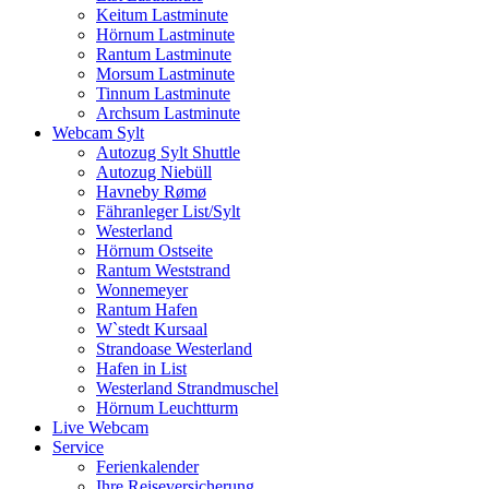
Keitum Lastminute
Hörnum Lastminute
Rantum Lastminute
Morsum Lastminute
Tinnum Lastminute
Archsum Lastminute
Webcam Sylt
Autozug Sylt Shuttle
Autozug Niebüll
Havneby Rømø
Fähranleger List/Sylt
Westerland
Hörnum Ostseite
Rantum Weststrand
Wonnemeyer
Rantum Hafen
W`stedt Kursaal
Strandoase Westerland
Hafen in List
Westerland Strandmuschel
Hörnum Leuchtturm
Live Webcam
Service
Ferienkalender
Ihre Reiseversicherung