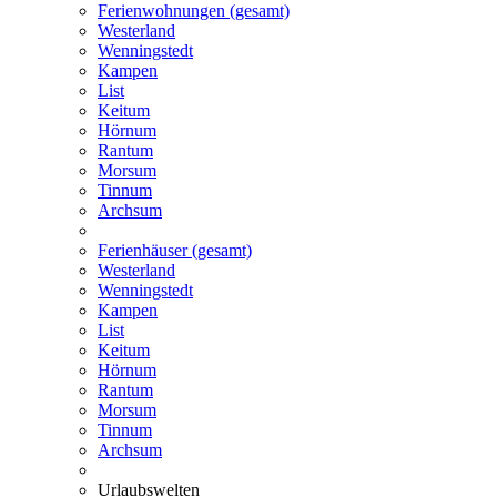
Ferienwohnungen (gesamt)
Westerland
Wenningstedt
Kampen
List
Keitum
Hörnum
Rantum
Morsum
Tinnum
Archsum
Ferienhäuser (gesamt)
Westerland
Wenningstedt
Kampen
List
Keitum
Hörnum
Rantum
Morsum
Tinnum
Archsum
Urlaubswelten