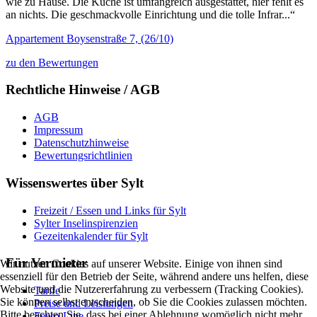
wie zu Hause. Die Küche ist umfangreich ausgestattet, hier fehlt es
an nichts. Die geschmackvolle Einrichtung und die tolle Infrar...“
Appartement Boysenstraße 7, (26/10)
zu den Bewertungen
Rechtliche Hinweise / AGB
AGB
Impressum
Datenschutzhinweise
Bewertungsrichtlinien
Wissenswertes über Sylt
Freizeit / Essen und Links für Sylt
Sylter Inselinspirenzien
Gezeitenkalender für Sylt
Für Vermieter
Wir nutzen Cookies auf unserer Website. Einige von ihnen sind
essenziell für den Betrieb der Seite, während andere uns helfen, diese
Website und die Nutzererfahrung zu verbessern (Tracking Cookies).
Tarife
Sie können selbst entscheiden, ob Sie die Cookies zulassen möchten.
Preise und Leistungen
Bitte beachten Sie, dass bei einer Ablehnung womöglich nicht mehr
Fewo-Line