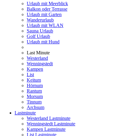
Urlaub mit Meerblick
Balkon oder Terrasse
Urlaub mit Garten
Wanderurlaub
Urlaub mit WLAN
Sauna Urlaub
Golf Urlaub
Urlaub mit Hund
Last Minute
Westerland
Wenningstedt
Kampen
List
Keitum
Hörnum
Rantum
Morsum
Tinnum
Archsum
Lastminute
Westerland Lastminute
Wenningstedt Lastminute
Kampen Lastminute
List Lastminute