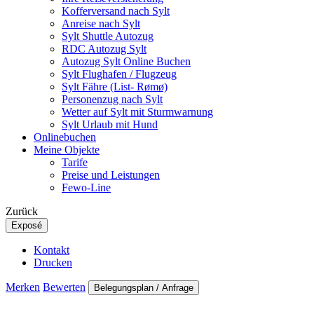
Kofferversand nach Sylt
Anreise nach Sylt
Sylt Shuttle Autozug
RDC Autozug Sylt
Autozug Sylt Online Buchen
Sylt Flughafen / Flugzeug
Sylt Fähre (List- Rømø)
Personenzug nach Sylt
Wetter auf Sylt mit Sturmwarnung
Sylt Urlaub mit Hund
Onlinebuchen
Meine Objekte
Tarife
Preise und Leistungen
Fewo-Line
Zurück
Exposé
Kontakt
Drucken
Merken
Bewerten
Belegungsplan / Anfrage