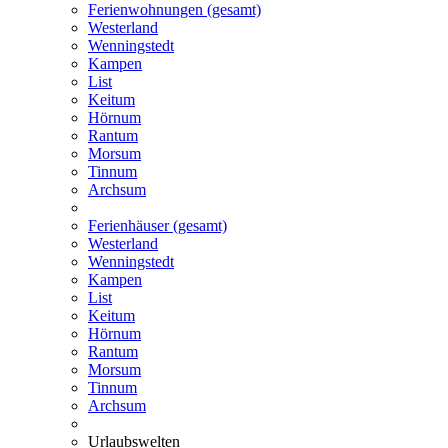
Ferienwohnungen (gesamt)
Westerland
Wenningstedt
Kampen
List
Keitum
Hörnum
Rantum
Morsum
Tinnum
Archsum
Ferienhäuser (gesamt)
Westerland
Wenningstedt
Kampen
List
Keitum
Hörnum
Rantum
Morsum
Tinnum
Archsum
Urlaubswelten