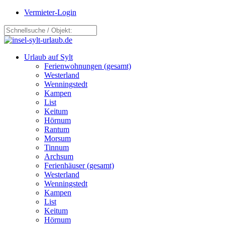
Vermieter-Login
Urlaub auf Sylt
Ferienwohnungen (gesamt)
Westerland
Wenningstedt
Kampen
List
Keitum
Hörnum
Rantum
Morsum
Tinnum
Archsum
Ferienhäuser (gesamt)
Westerland
Wenningstedt
Kampen
List
Keitum
Hörnum