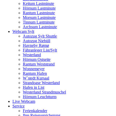
Keitum Lastminute
Hörnum Lastminute
Rantum Lastminute
Morsum Lastminute
Tinnum Lastminute
Archsum Lastminute
Webcam Sylt
Autozug Sylt Shuttle
Autozug Niebüll
Havneby Rømø
Fähranleger List/Sylt
Westerland
Hörnum Ostseite
Rantum Weststrand
Wonnemeyer
Rantum Hafen
W`stedt Kursaal
Strandoase Westerland
Hafen in List
Westerland Strandmuschel
Hörnum Leuchtturm
Live Webcam
Service
Ferienkalender
Ihre Reiseversicherung