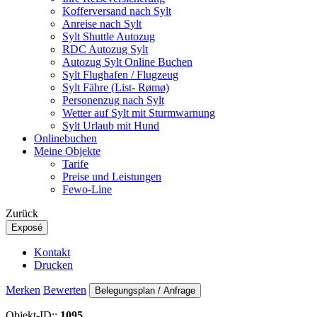
Kofferversand nach Sylt
Anreise nach Sylt
Sylt Shuttle Autozug
RDC Autozug Sylt
Autozug Sylt Online Buchen
Sylt Flughafen / Flugzeug
Sylt Fähre (List- Rømø)
Personenzug nach Sylt
Wetter auf Sylt mit Sturmwarnung
Sylt Urlaub mit Hund
Onlinebuchen
Meine Objekte
Tarife
Preise und Leistungen
Fewo-Line
Zurück
Exposé
Kontakt
Drucken
Merken
Bewerten
Belegungsplan / Anfrage
Objekt-ID::
1095