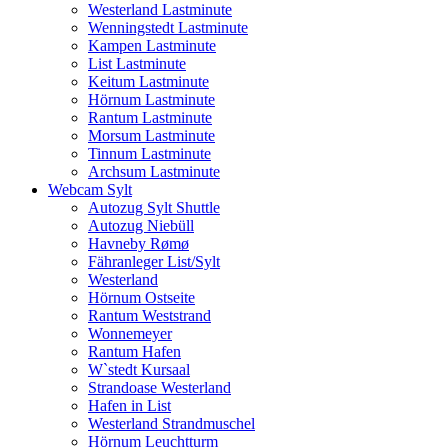
Westerland Lastminute
Wenningstedt Lastminute
Kampen Lastminute
List Lastminute
Keitum Lastminute
Hörnum Lastminute
Rantum Lastminute
Morsum Lastminute
Tinnum Lastminute
Archsum Lastminute
Webcam Sylt
Autozug Sylt Shuttle
Autozug Niebüll
Havneby Rømø
Fähranleger List/Sylt
Westerland
Hörnum Ostseite
Rantum Weststrand
Wonnemeyer
Rantum Hafen
W`stedt Kursaal
Strandoase Westerland
Hafen in List
Westerland Strandmuschel
Hörnum Leuchtturm