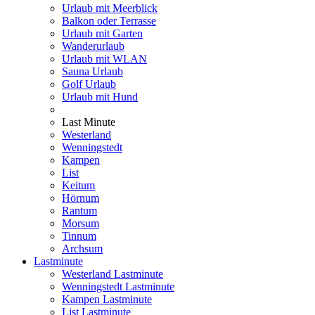
Urlaub mit Meerblick
Balkon oder Terrasse
Urlaub mit Garten
Wanderurlaub
Urlaub mit WLAN
Sauna Urlaub
Golf Urlaub
Urlaub mit Hund
Last Minute
Westerland
Wenningstedt
Kampen
List
Keitum
Hörnum
Rantum
Morsum
Tinnum
Archsum
Lastminute
Westerland Lastminute
Wenningstedt Lastminute
Kampen Lastminute
List Lastminute