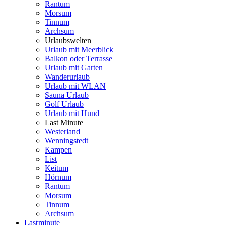
Rantum
Morsum
Tinnum
Archsum
Urlaubswelten
Urlaub mit Meerblick
Balkon oder Terrasse
Urlaub mit Garten
Wanderurlaub
Urlaub mit WLAN
Sauna Urlaub
Golf Urlaub
Urlaub mit Hund
Last Minute
Westerland
Wenningstedt
Kampen
List
Keitum
Hörnum
Rantum
Morsum
Tinnum
Archsum
Lastminute