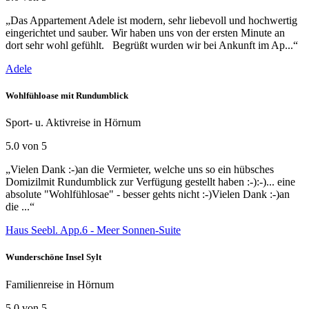
„Das Appartement Adele ist modern, sehr liebevoll und hochwertig
eingerichtet und sauber. Wir haben uns von der ersten Minute an
dort sehr wohl gefühlt. Begrüßt wurden wir bei Ankunft im Ap...“
Adele
Wohlfühloase mit Rundumblick
Sport- u. Aktivreise in Hörnum
5.0 von 5
„Vielen Dank :-)an die Vermieter, welche uns so ein hübsches
Domizilmit Rundumblick zur Verfügung gestellt haben :-):-)... eine
absolute "Wohlfühlosae" - besser gehts nicht :-)Vielen Dank :-)an
die ...“
Haus Seebl. App.6 - Meer Sonnen-Suite
Wunderschöne Insel Sylt
Familienreise in Hörnum
5.0 von 5