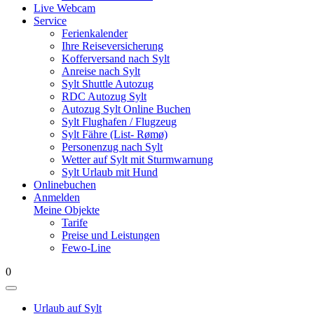
Live Webcam
Service
Ferienkalender
Ihre Reiseversicherung
Kofferversand nach Sylt
Anreise nach Sylt
Sylt Shuttle Autozug
RDC Autozug Sylt
Autozug Sylt Online Buchen
Sylt Flughafen / Flugzeug
Sylt Fähre (List- Rømø)
Personenzug nach Sylt
Wetter auf Sylt mit Sturmwarnung
Sylt Urlaub mit Hund
Onlinebuchen
Anmelden
Meine Objekte
Tarife
Preise und Leistungen
Fewo-Line
0
Urlaub auf Sylt