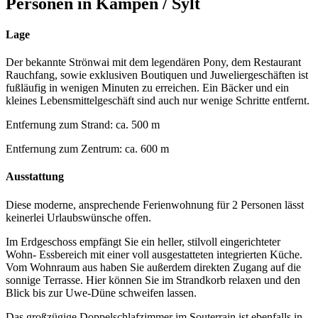
Personen in Kampen / Sylt
Lage
Der bekannte Strönwai mit dem legendären Pony, dem Restaurant
Rauchfang, sowie exklusiven Boutiquen und Juweliergeschäften ist
fußläufig in wenigen Minuten zu erreichen. Ein Bäcker und ein
kleines Lebensmittelgeschäft sind auch nur wenige Schritte entfernt.
Entfernung zum Strand: ca. 500 m
Entfernung zum Zentrum: ca. 600 m
Ausstattung
Diese moderne, ansprechende Ferienwohnung für 2 Personen lässt
keinerlei Urlaubswünsche offen.
Im Erdgeschoss empfängt Sie ein heller, stilvoll eingerichteter
Wohn- Essbereich mit einer voll ausgestatteten integrierten Küche.
Vom Wohnraum aus haben Sie außerdem direkten Zugang auf die
sonnige Terrasse. Hier können Sie im Strandkorb relaxen und den
Blick bis zur Uwe-Düne schweifen lassen.
Das großzügige Doppelschlafzimmer im Souterrain ist ebenfalls in