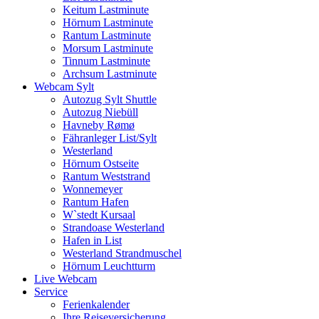
Keitum Lastminute
Hörnum Lastminute
Rantum Lastminute
Morsum Lastminute
Tinnum Lastminute
Archsum Lastminute
Webcam Sylt
Autozug Sylt Shuttle
Autozug Niebüll
Havneby Rømø
Fähranleger List/Sylt
Westerland
Hörnum Ostseite
Rantum Weststrand
Wonnemeyer
Rantum Hafen
W`stedt Kursaal
Strandoase Westerland
Hafen in List
Westerland Strandmuschel
Hörnum Leuchtturm
Live Webcam
Service
Ferienkalender
Ihre Reiseversicherung