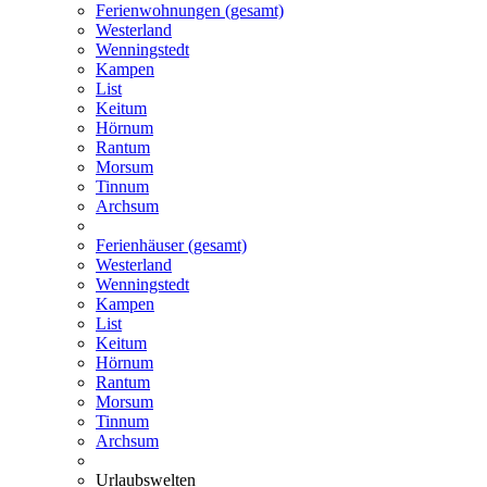
Ferienwohnungen (gesamt)
Westerland
Wenningstedt
Kampen
List
Keitum
Hörnum
Rantum
Morsum
Tinnum
Archsum
Ferienhäuser (gesamt)
Westerland
Wenningstedt
Kampen
List
Keitum
Hörnum
Rantum
Morsum
Tinnum
Archsum
Urlaubswelten