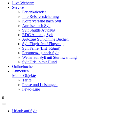
Live Webcam
Service
Ferienkalender
Ihre Reiseversicherung
Kofferversand nach Sylt
Anreise nach Sylt
Sylt Shuttle Autozug
RDC Autozug Sylt
Autozug Sylt Online Buchen
Sylt Flughafen / Flugzeug
Sylt Fähre (List- Rømø)
Personenzug nach Sylt
Wetter auf Sylt mit Sturmwarnung
Sylt Urlaub mit Hund
Onlinebuchen
Anmelden
Meine Objekte
Tarife
Preise und Leistungen
Fewo-Line
0
Urlaub auf Sylt