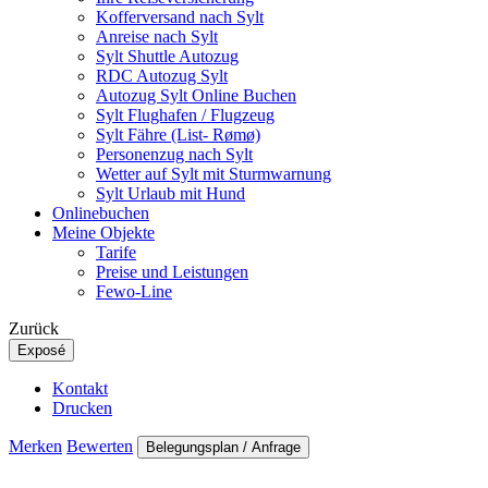
Kofferversand nach Sylt
Anreise nach Sylt
Sylt Shuttle Autozug
RDC Autozug Sylt
Autozug Sylt Online Buchen
Sylt Flughafen / Flugzeug
Sylt Fähre (List- Rømø)
Personenzug nach Sylt
Wetter auf Sylt mit Sturmwarnung
Sylt Urlaub mit Hund
Onlinebuchen
Meine Objekte
Tarife
Preise und Leistungen
Fewo-Line
Zurück
Exposé
Kontakt
Drucken
Merken
Bewerten
Belegungsplan / Anfrage