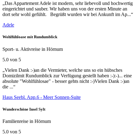
„Das Appartement Adele ist modern, sehr liebevoll und hochwertig
eingerichtet und sauber. Wir haben uns von der ersten Minute an
dort sehr wohl gefühlt. Begrüßt wurden wir bei Ankunft im Ap...“
Adele
Wohlfühloase mit Rundumblick
Sport- u. Aktivreise in Hörnum
5.0 von 5
„Vielen Dank :-)an die Vermieter, welche uns so ein hübsches
Domizilmit Rundumblick zur Verfügung gestellt haben :-):-)... eine
absolute "Wohlfühlosae" - besser gehts nicht :-)Vielen Dank :-)an
die ...“
Haus Seebl. App.6 - Meer Sonnen-Suite
Wunderschöne Insel Sylt
Familienreise in Hörnum
5.0 von 5