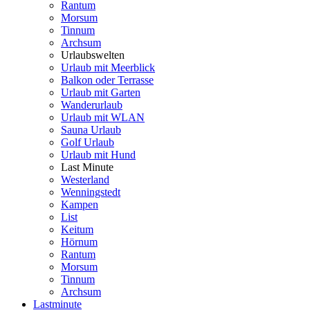
Rantum
Morsum
Tinnum
Archsum
Urlaubswelten
Urlaub mit Meerblick
Balkon oder Terrasse
Urlaub mit Garten
Wanderurlaub
Urlaub mit WLAN
Sauna Urlaub
Golf Urlaub
Urlaub mit Hund
Last Minute
Westerland
Wenningstedt
Kampen
List
Keitum
Hörnum
Rantum
Morsum
Tinnum
Archsum
Lastminute