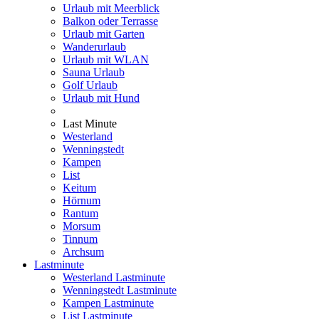
Urlaub mit Meerblick
Balkon oder Terrasse
Urlaub mit Garten
Wanderurlaub
Urlaub mit WLAN
Sauna Urlaub
Golf Urlaub
Urlaub mit Hund
Last Minute
Westerland
Wenningstedt
Kampen
List
Keitum
Hörnum
Rantum
Morsum
Tinnum
Archsum
Lastminute
Westerland Lastminute
Wenningstedt Lastminute
Kampen Lastminute
List Lastminute