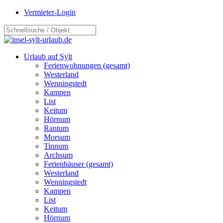
Vermieter-Login
Urlaub auf Sylt
Ferienwohnungen (gesamt)
Westerland
Wenningstedt
Kampen
List
Keitum
Hörnum
Rantum
Morsum
Tinnum
Archsum
Ferienhäuser (gesamt)
Westerland
Wenningstedt
Kampen
List
Keitum
Hörnum