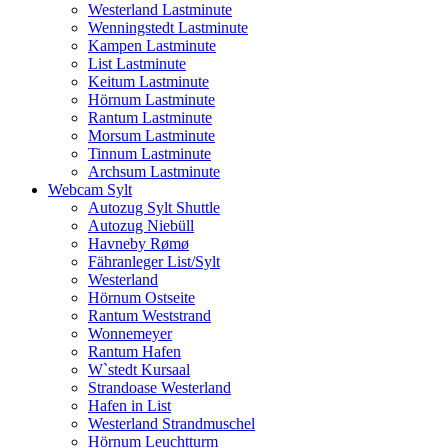
Westerland Lastminute
Wenningstedt Lastminute
Kampen Lastminute
List Lastminute
Keitum Lastminute
Hörnum Lastminute
Rantum Lastminute
Morsum Lastminute
Tinnum Lastminute
Archsum Lastminute
Webcam Sylt
Autozug Sylt Shuttle
Autozug Niebüll
Havneby Rømø
Fähranleger List/Sylt
Westerland
Hörnum Ostseite
Rantum Weststrand
Wonnemeyer
Rantum Hafen
W`stedt Kursaal
Strandoase Westerland
Hafen in List
Westerland Strandmuschel
Hörnum Leuchtturm