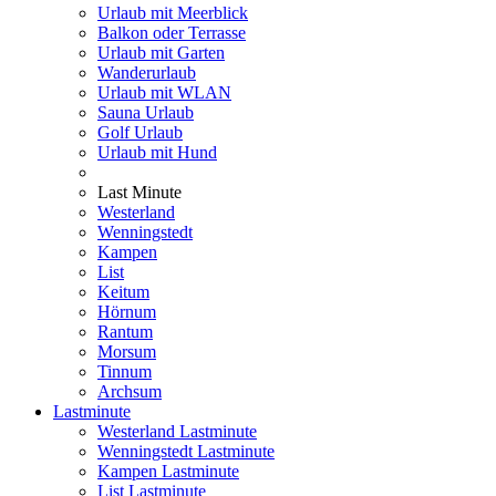
Urlaub mit Meerblick
Balkon oder Terrasse
Urlaub mit Garten
Wanderurlaub
Urlaub mit WLAN
Sauna Urlaub
Golf Urlaub
Urlaub mit Hund
Last Minute
Westerland
Wenningstedt
Kampen
List
Keitum
Hörnum
Rantum
Morsum
Tinnum
Archsum
Lastminute
Westerland Lastminute
Wenningstedt Lastminute
Kampen Lastminute
List Lastminute