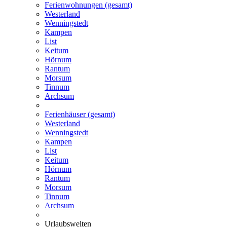
Ferienwohnungen (gesamt)
Westerland
Wenningstedt
Kampen
List
Keitum
Hörnum
Rantum
Morsum
Tinnum
Archsum
Ferienhäuser (gesamt)
Westerland
Wenningstedt
Kampen
List
Keitum
Hörnum
Rantum
Morsum
Tinnum
Archsum
Urlaubswelten