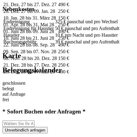
21. Dez. 27 bis 27. Dez. 27
490 €
Nebenkosten
28. Dez. 27 bis 09. Jan. 28
250 €
10. Jan. 28 bis 31. März 28
150 €
Endreinigung
325 € pauschal und pro Wechsel
01. Apr. 28 bis 31. Mai 28
250 €
Endreinigung für Haustier
50 € pauschal und pro Aufenthalt
01. Juni 28 bis 09. Juni 28
490 €
Haustier
10 € pro Nacht und pro Haustier
10. Juni 28 bis 21. Juni 28
250 €
Buchungsgebühr
39 € pauschal und pro Aufenthalt
22. Juni 28 bis 08. Sep. 28
490 €
09. Sep. 28 bis 07. Nov. 28
250 €
Karte
08. Nov. 28 bis 20. Dez. 28
150 €
21. Dez. 28 bis 27. Dez. 28
250 €
Belegungskalender
28. Dez. 28 bis 07. Jan. 29
490 €
geschlossen
belegt
auf Anfrage
frei
* Sofort Buchen oder Anfragen *
Unverbindlich anfragen