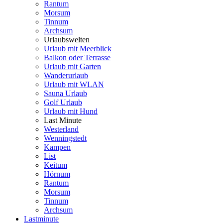
Rantum
Morsum
Tinnum
Archsum
Urlaubswelten
Urlaub mit Meerblick
Balkon oder Terrasse
Urlaub mit Garten
Wanderurlaub
Urlaub mit WLAN
Sauna Urlaub
Golf Urlaub
Urlaub mit Hund
Last Minute
Westerland
Wenningstedt
Kampen
List
Keitum
Hörnum
Rantum
Morsum
Tinnum
Archsum
Lastminute