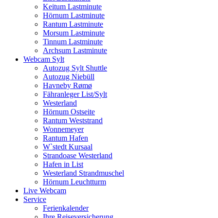
Keitum Lastminute
Hörnum Lastminute
Rantum Lastminute
Morsum Lastminute
Tinnum Lastminute
Archsum Lastminute
Webcam Sylt
Autozug Sylt Shuttle
Autozug Niebüll
Havneby Rømø
Fähranleger List/Sylt
Westerland
Hörnum Ostseite
Rantum Weststrand
Wonnemeyer
Rantum Hafen
W`stedt Kursaal
Strandoase Westerland
Hafen in List
Westerland Strandmuschel
Hörnum Leuchtturm
Live Webcam
Service
Ferienkalender
Ihre Reiseversicherung