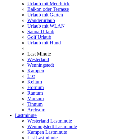
Urlaub mit Meerblick
Balkon oder Terrasse
Urlaub mit Garten
Wanderurlaub
Urlaub mit WLAN
Sauna Urlaub
Golf Urlaub
Urlaub mit Hund
Last Minute
Westerland
Wenningstedt
Kampen
List
Keitum
Hörnum
Rantum
Morsum
Tinnum
Archsum
Lastminute
Westerland Lastminute
Wenningstedt Lastminute
Kampen Lastminute
List Lastminute