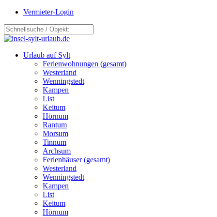
Vermieter-Login
Urlaub auf Sylt
Ferienwohnungen (gesamt)
Westerland
Wenningstedt
Kampen
List
Keitum
Hörnum
Rantum
Morsum
Tinnum
Archsum
Ferienhäuser (gesamt)
Westerland
Wenningstedt
Kampen
List
Keitum
Hörnum