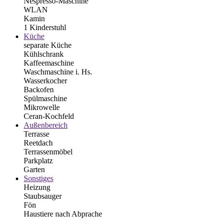
Nespresso-Maschine
WLAN
Kamin
1 Kinderstuhl
Küche
separate Küche
Kühlschrank
Kaffeemaschine
Waschmaschine i. Hs.
Wasserkocher
Backofen
Spülmaschine
Mikrowelle
Ceran-Kochfeld
Außenbereich
Terrasse
Reetdach
Terrassenmöbel
Parkplatz
Garten
Sonstiges
Heizung
Staubsauger
Fön
Haustiere nach Abprache