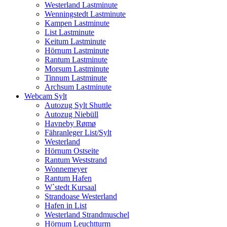
Westerland Lastminute
Wenningstedt Lastminute
Kampen Lastminute
List Lastminute
Keitum Lastminute
Hörnum Lastminute
Rantum Lastminute
Morsum Lastminute
Tinnum Lastminute
Archsum Lastminute
Webcam Sylt
Autozug Sylt Shuttle
Autozug Niebüll
Havneby Rømø
Fähranleger List/Sylt
Westerland
Hörnum Ostseite
Rantum Weststrand
Wonnemeyer
Rantum Hafen
W`stedt Kursaal
Strandoase Westerland
Hafen in List
Westerland Strandmuschel
Hörnum Leuchtturm