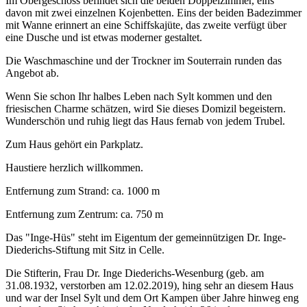
Im Obergeschoss befindet sich die beiden Doppelzimmer, eins
davon mit zwei einzelnen Kojenbetten. Eins der beiden Badezimmer
mit Wanne erinnert an eine Schiffskajüte, das zweite verfügt über
eine Dusche und ist etwas moderner gestaltet.
Die Waschmaschine und der Trockner im Souterrain runden das
Angebot ab.
Wenn Sie schon Ihr halbes Leben nach Sylt kommen und den
friesischen Charme schätzen, wird Sie dieses Domizil begeistern.
Wunderschön und ruhig liegt das Haus fernab von jedem Trubel.
Zum Haus gehört ein Parkplatz.
Haustiere herzlich willkommen.
Entfernung zum Strand: ca. 1000 m
Entfernung zum Zentrum: ca. 750 m
Das "Inge-Hüs" steht im Eigentum der gemeinnützigen Dr. Inge-
Diederichs-Stiftung mit Sitz in Celle.
Die Stifterin, Frau Dr. Inge Diederichs-Wesenburg (geb. am
31.08.1932, verstorben am 12.02.2019), hing sehr an diesem Haus
und war der Insel Sylt und dem Ort Kampen über Jahre hinweg eng