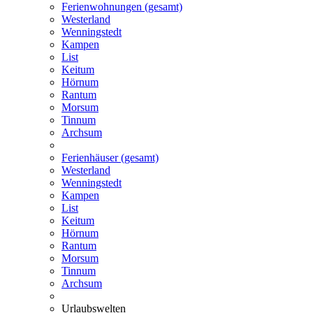
Ferienwohnungen (gesamt)
Westerland
Wenningstedt
Kampen
List
Keitum
Hörnum
Rantum
Morsum
Tinnum
Archsum
Ferienhäuser (gesamt)
Westerland
Wenningstedt
Kampen
List
Keitum
Hörnum
Rantum
Morsum
Tinnum
Archsum
Urlaubswelten