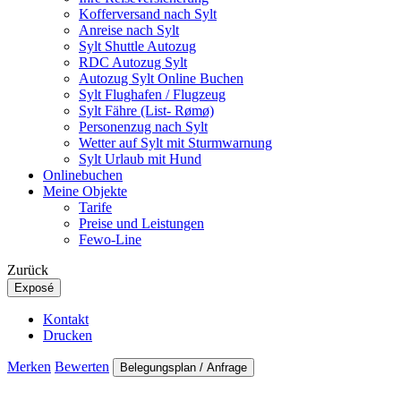
Kofferversand nach Sylt
Anreise nach Sylt
Sylt Shuttle Autozug
RDC Autozug Sylt
Autozug Sylt Online Buchen
Sylt Flughafen / Flugzeug
Sylt Fähre (List- Rømø)
Personenzug nach Sylt
Wetter auf Sylt mit Sturmwarnung
Sylt Urlaub mit Hund
Onlinebuchen
Meine Objekte
Tarife
Preise und Leistungen
Fewo-Line
Zurück
Exposé
Kontakt
Drucken
Merken
Bewerten
Belegungsplan / Anfrage