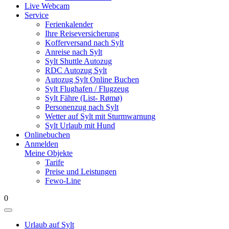
Live Webcam
Service
Ferienkalender
Ihre Reiseversicherung
Kofferversand nach Sylt
Anreise nach Sylt
Sylt Shuttle Autozug
RDC Autozug Sylt
Autozug Sylt Online Buchen
Sylt Flughafen / Flugzeug
Sylt Fähre (List- Rømø)
Personenzug nach Sylt
Wetter auf Sylt mit Sturmwarnung
Sylt Urlaub mit Hund
Onlinebuchen
Anmelden
Meine Objekte
Tarife
Preise und Leistungen
Fewo-Line
0
Urlaub auf Sylt