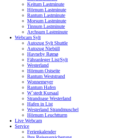
Keitum Lastminute
Hörnum Lastminute
Rantum Lastminute
Morsum Lastminute
Tinnum Lastminute
Archsum Lastminute
Webcam Sylt
Autozug Sylt Shuttle
Autozug Niebüll
Havneby Rømø
Fähranleger List/Sylt
Westerland
Hörnum Ostseite
Rantum Weststrand
Wonnemeyer
Rantum Hafen
W`stedt Kursaal
Strandoase Westerland
Hafen in List
Westerland Strandmuschel
Hörnum Leuchtturm
Live Webcam
Service
Ferienkalender
Ihre Reiseversicherung