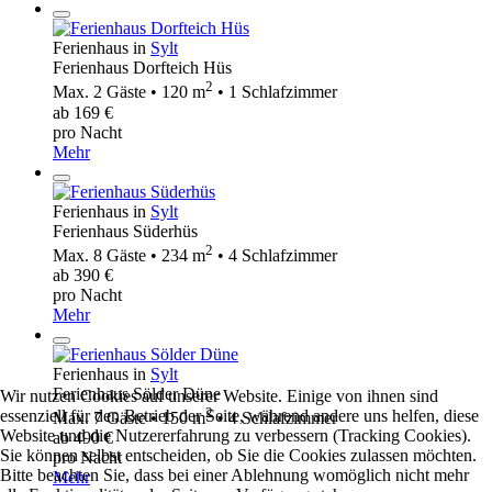
Ferienhaus in
Sylt
Ferienhaus Dorfteich Hüs
2
Max. 2 Gäste • 120 m
• 1 Schlafzimmer
ab 169 €
pro Nacht
Mehr
Ferienhaus in
Sylt
Ferienhaus Süderhüs
2
Max. 8 Gäste • 234 m
• 4 Schlafzimmer
ab 390 €
pro Nacht
Mehr
Ferienhaus in
Sylt
Ferienhaus Sölder Düne
Wir nutzen Cookies auf unserer Website. Einige von ihnen sind
2
essenziell für den Betrieb der Seite, während andere uns helfen, diese
Max. 7 Gäste • 150 m
• 4 Schlafzimmer
Website und die Nutzererfahrung zu verbessern (Tracking Cookies).
ab 490 €
Sie können selbst entscheiden, ob Sie die Cookies zulassen möchten.
pro Nacht
Bitte beachten Sie, dass bei einer Ablehnung womöglich nicht mehr
Mehr