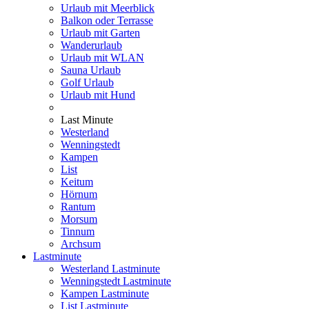
Urlaub mit Meerblick
Balkon oder Terrasse
Urlaub mit Garten
Wanderurlaub
Urlaub mit WLAN
Sauna Urlaub
Golf Urlaub
Urlaub mit Hund
Last Minute
Westerland
Wenningstedt
Kampen
List
Keitum
Hörnum
Rantum
Morsum
Tinnum
Archsum
Lastminute
Westerland Lastminute
Wenningstedt Lastminute
Kampen Lastminute
List Lastminute