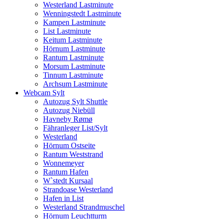
Westerland Lastminute
Wenningstedt Lastminute
Kampen Lastminute
List Lastminute
Keitum Lastminute
Hörnum Lastminute
Rantum Lastminute
Morsum Lastminute
Tinnum Lastminute
Archsum Lastminute
Webcam Sylt
Autozug Sylt Shuttle
Autozug Niebüll
Havneby Rømø
Fähranleger List/Sylt
Westerland
Hörnum Ostseite
Rantum Weststrand
Wonnemeyer
Rantum Hafen
W`stedt Kursaal
Strandoase Westerland
Hafen in List
Westerland Strandmuschel
Hörnum Leuchtturm