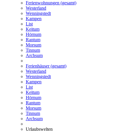
Ferienwohnungen (gesamt)
Westerland
Wenningstedt
Kampen
List
Keitum
Hörnum
Rantum
Morsum
Tinnum
Archsum
Ferienhäuser (gesamt)
Westerland
Wenningstedt
Kampen
List
Keitum
Hörnum
Rantum
Morsum
Tinnum
Archsum
Urlaubswelten