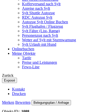
Kofferversand nach Sylt
Anreise nach Sylt
Sylt Shuttle Autozug
RDC Autozug Sylt
Autozug Sylt Online Buchen
Sylt Flughafen / Flugzeug
Sylt Fähre (List- Rømø)
Personenzug nach Sylt
Wetter auf Sylt mit Sturmwarnung
Sylt Urlaub mit Hund
Onlinebuchen
Meine Objekte
Tarife
Preise und Leistungen
Fewo-Line
Zurück
Exposé
Kontakt
Drucken
Merken
Bewerten
Belegungsplan / Anfrage
Objekt-ID::
1088