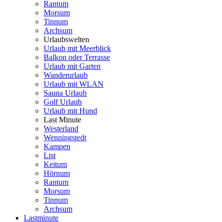
Rantum
Morsum
Tinnum
Archsum
Urlaubswelten
Urlaub mit Meerblick
Balkon oder Terrasse
Urlaub mit Garten
Wanderurlaub
Urlaub mit WLAN
Sauna Urlaub
Golf Urlaub
Urlaub mit Hund
Last Minute
Westerland
Wenningstedt
Kampen
List
Keitum
Hörnum
Rantum
Morsum
Tinnum
Archsum
Lastminute