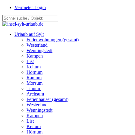
Vermieter-Login
Urlaub auf Sylt
Ferienwohnungen (gesamt)
Westerland
Wenningstedt
Kampen
List
Keitum
Hörnum
Rantum
Morsum
Tinnum
Archsum
Ferienhäuser (gesamt)
Westerland
Wenningstedt
Kampen
List
Keitum
Hörnum