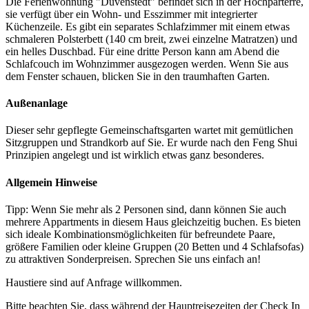
Die Ferienwohnung "Duvenstedt" befindet sich in der Hochparterre,
sie verfügt über ein Wohn- und Esszimmer mit integrierter
Küchenzeile. Es gibt ein separates Schlafzimmer mit einem etwas
schmaleren Polsterbett (140 cm breit, zwei einzelne Matratzen) und
ein helles Duschbad. Für eine dritte Person kann am Abend die
Schlafcouch im Wohnzimmer ausgezogen werden. Wenn Sie aus
dem Fenster schauen, blicken Sie in den traumhaften Garten.
Außenanlage
Dieser sehr gepflegte Gemeinschaftsgarten wartet mit gemütlichen
Sitzgruppen und Strandkorb auf Sie. Er wurde nach den Feng Shui
Prinzipien angelegt und ist wirklich etwas ganz besonderes.
Allgemein Hinweise
Tipp: Wenn Sie mehr als 2 Personen sind, dann können Sie auch
mehrere Appartments in diesem Haus gleichzeitig buchen. Es bieten
sich ideale Kombinationsmöglichkeiten für befreundete Paare,
größere Familien oder kleine Gruppen (20 Betten und 4 Schlafsofas)
zu attraktiven Sonderpreisen. Sprechen Sie uns einfach an!
Haustiere sind auf Anfrage willkommen.
Bitte beachten Sie, dass während der Hauptreisezeiten der Check In