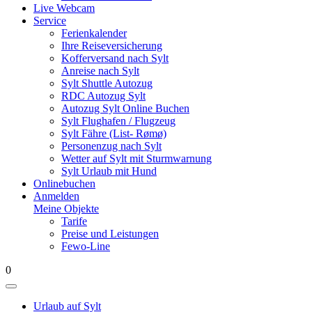
Live Webcam
Service
Ferienkalender
Ihre Reiseversicherung
Kofferversand nach Sylt
Anreise nach Sylt
Sylt Shuttle Autozug
RDC Autozug Sylt
Autozug Sylt Online Buchen
Sylt Flughafen / Flugzeug
Sylt Fähre (List- Rømø)
Personenzug nach Sylt
Wetter auf Sylt mit Sturmwarnung
Sylt Urlaub mit Hund
Onlinebuchen
Anmelden
Meine Objekte
Tarife
Preise und Leistungen
Fewo-Line
0
Urlaub auf Sylt