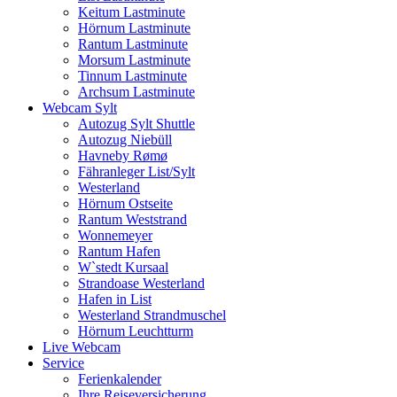
Keitum Lastminute
Hörnum Lastminute
Rantum Lastminute
Morsum Lastminute
Tinnum Lastminute
Archsum Lastminute
Webcam Sylt
Autozug Sylt Shuttle
Autozug Niebüll
Havneby Rømø
Fähranleger List/Sylt
Westerland
Hörnum Ostseite
Rantum Weststrand
Wonnemeyer
Rantum Hafen
W`stedt Kursaal
Strandoase Westerland
Hafen in List
Westerland Strandmuschel
Hörnum Leuchtturm
Live Webcam
Service
Ferienkalender
Ihre Reiseversicherung