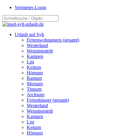
Vermieter-Login
Urlaub auf Sylt
Ferienwohnungen (gesamt)
Westerland
Wenningstedt
Kampen
List
Keitum
Hörnum
Rantum
Morsum
Tinnum
Archsum
Ferienhäuser (gesamt)
Westerland
Wenningstedt
Kampen
List
Keitum
Hörnum