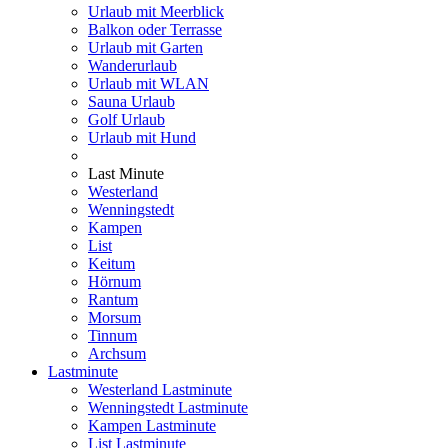
Urlaub mit Meerblick
Balkon oder Terrasse
Urlaub mit Garten
Wanderurlaub
Urlaub mit WLAN
Sauna Urlaub
Golf Urlaub
Urlaub mit Hund
Last Minute
Westerland
Wenningstedt
Kampen
List
Keitum
Hörnum
Rantum
Morsum
Tinnum
Archsum
Lastminute
Westerland Lastminute
Wenningstedt Lastminute
Kampen Lastminute
List Lastminute