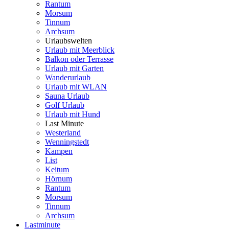
Rantum
Morsum
Tinnum
Archsum
Urlaubswelten
Urlaub mit Meerblick
Balkon oder Terrasse
Urlaub mit Garten
Wanderurlaub
Urlaub mit WLAN
Sauna Urlaub
Golf Urlaub
Urlaub mit Hund
Last Minute
Westerland
Wenningstedt
Kampen
List
Keitum
Hörnum
Rantum
Morsum
Tinnum
Archsum
Lastminute