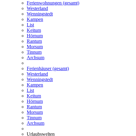
Ferienwohnungen (gesamt)
Westerland
Wenningstedt
Kampen
List
Keitum
Hörnum
Rantum
Morsum
Tinnum
Archsum
Ferienhäuser (gesamt)
Westerland
Wenningstedt
Kampen
List
Keitum
Hörnum
Rantum
Morsum
Tinnum
Archsum
Urlaubswelten