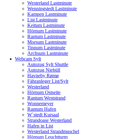
Westerland Lastminute
Wenningstedt Lastminute
Kampen Lastminute
List Lastminute
Keitum Lastminute
Hörnum Lastminute
Rantum Lastminute
Morsum Lastminute
Tinnum Lastminute
Archsum Lastminute
Webcam Sylt
Autozug Sylt Shuttle
Autozug Niebüll
Havneby Rømø
Fähranleger List/Sylt
Westerland
Hörnum Ostseite
Rantum Weststrand
Wonnemeyer
Rantum Hafen
W`stedt Kursaal
Strandoase Westerland
Hafen in List
Westerland Strandmuschel
Hörnum Leuchtturm