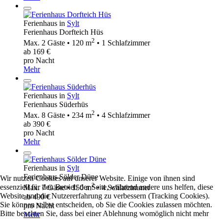
Ferienhaus in
Sylt
Ferienhaus Dorfteich Hüs
2
Max. 2 Gäste • 120 m
• 1 Schlafzimmer
ab 169 €
pro Nacht
Mehr
Ferienhaus in
Sylt
Ferienhaus Süderhüs
2
Max. 8 Gäste • 234 m
• 4 Schlafzimmer
ab 390 €
pro Nacht
Mehr
Ferienhaus in
Sylt
Ferienhaus Sölder Düne
Wir nutzen Cookies auf unserer Website. Einige von ihnen sind
2
essenziell für den Betrieb der Seite, während andere uns helfen, diese
Max. 7 Gäste • 150 m
• 4 Schlafzimmer
Website und die Nutzererfahrung zu verbessern (Tracking Cookies).
ab 490 €
Sie können selbst entscheiden, ob Sie die Cookies zulassen möchten.
pro Nacht
Bitte beachten Sie, dass bei einer Ablehnung womöglich nicht mehr
Mehr