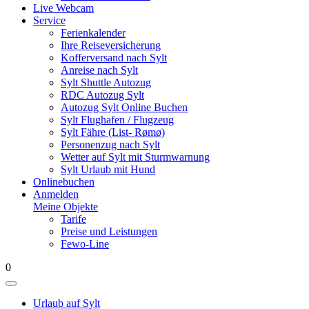
Live Webcam
Service
Ferienkalender
Ihre Reiseversicherung
Kofferversand nach Sylt
Anreise nach Sylt
Sylt Shuttle Autozug
RDC Autozug Sylt
Autozug Sylt Online Buchen
Sylt Flughafen / Flugzeug
Sylt Fähre (List- Rømø)
Personenzug nach Sylt
Wetter auf Sylt mit Sturmwarnung
Sylt Urlaub mit Hund
Onlinebuchen
Anmelden
Meine Objekte
Tarife
Preise und Leistungen
Fewo-Line
0
Urlaub auf Sylt