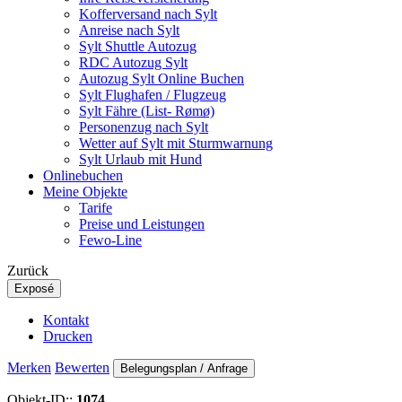
Kofferversand nach Sylt
Anreise nach Sylt
Sylt Shuttle Autozug
RDC Autozug Sylt
Autozug Sylt Online Buchen
Sylt Flughafen / Flugzeug
Sylt Fähre (List- Rømø)
Personenzug nach Sylt
Wetter auf Sylt mit Sturmwarnung
Sylt Urlaub mit Hund
Onlinebuchen
Meine Objekte
Tarife
Preise und Leistungen
Fewo-Line
Zurück
Exposé
Kontakt
Drucken
Merken
Bewerten
Belegungsplan / Anfrage
Objekt-ID::
1074