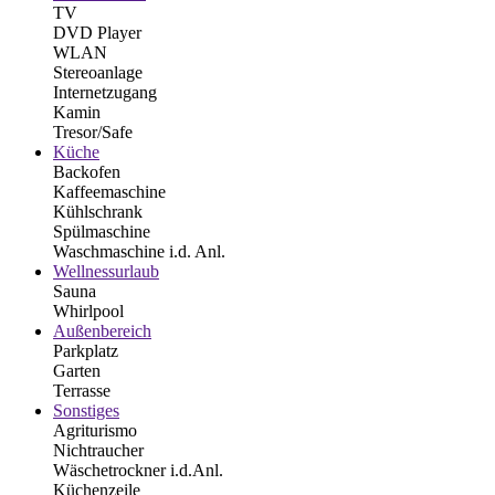
TV
DVD Player
WLAN
Stereoanlage
Internetzugang
Kamin
Tresor/Safe
Küche
Backofen
Kaffeemaschine
Kühlschrank
Spülmaschine
Waschmaschine i.d. Anl.
Wellnessurlaub
Sauna
Whirlpool
Außenbereich
Parkplatz
Garten
Terrasse
Sonstiges
Agriturismo
Nichtraucher
Wäschetrockner i.d.Anl.
Küchenzeile