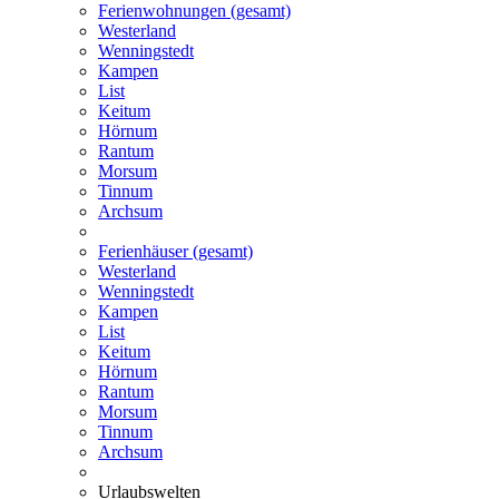
Ferienwohnungen (gesamt)
Westerland
Wenningstedt
Kampen
List
Keitum
Hörnum
Rantum
Morsum
Tinnum
Archsum
Ferienhäuser (gesamt)
Westerland
Wenningstedt
Kampen
List
Keitum
Hörnum
Rantum
Morsum
Tinnum
Archsum
Urlaubswelten