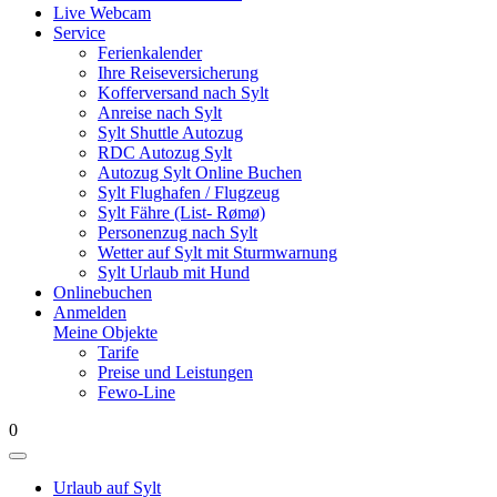
Live Webcam
Service
Ferienkalender
Ihre Reiseversicherung
Kofferversand nach Sylt
Anreise nach Sylt
Sylt Shuttle Autozug
RDC Autozug Sylt
Autozug Sylt Online Buchen
Sylt Flughafen / Flugzeug
Sylt Fähre (List- Rømø)
Personenzug nach Sylt
Wetter auf Sylt mit Sturmwarnung
Sylt Urlaub mit Hund
Onlinebuchen
Anmelden
Meine Objekte
Tarife
Preise und Leistungen
Fewo-Line
0
Urlaub auf Sylt