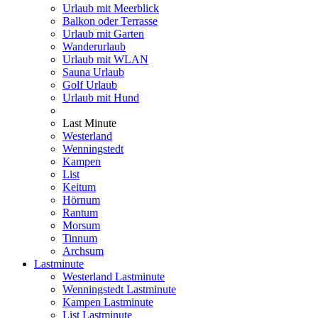
Urlaub mit Meerblick
Balkon oder Terrasse
Urlaub mit Garten
Wanderurlaub
Urlaub mit WLAN
Sauna Urlaub
Golf Urlaub
Urlaub mit Hund
Last Minute
Westerland
Wenningstedt
Kampen
List
Keitum
Hörnum
Rantum
Morsum
Tinnum
Archsum
Lastminute
Westerland Lastminute
Wenningstedt Lastminute
Kampen Lastminute
List Lastminute