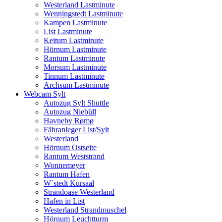
Westerland Lastminute
Wenningstedt Lastminute
Kampen Lastminute
List Lastminute
Keitum Lastminute
Hörnum Lastminute
Rantum Lastminute
Morsum Lastminute
Tinnum Lastminute
Archsum Lastminute
Webcam Sylt
Autozug Sylt Shuttle
Autozug Niebüll
Havneby Rømø
Fähranleger List/Sylt
Westerland
Hörnum Ostseite
Rantum Weststrand
Wonnemeyer
Rantum Hafen
W`stedt Kursaal
Strandoase Westerland
Hafen in List
Westerland Strandmuschel
Hörnum Leuchtturm