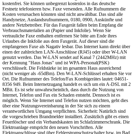
kostenfrei. Sie können unbegrenzt kostenlos in das deutsche
Festnetz telefonieren bzw. Faxe versenden. Alle Rufnummern die
Kosten verursachen könnten sind nicht anwählbar. Das sind alle
Handynetze, Auslandsrufnummern, 0180, 0900, Auskünfte und
andere Netzbetreiber. Für das Faxgerät fallen beim Empfang die
Verbrauchsmaterialien an (Papier und Inkfolie). Wenn Sie
vertrauliche Faxe enthalten entfernen Sie bitte am Ende ihres
Urlaubes die Inkfolie aus dem Faxgerät. Auf dieser sind die
empfangenen Faxe als Nagativ lesbar. Das Internet kann direkt über
einen der zahlreichen LAN-Anschlüsse (RJ45) oder über W-LAN
genutzt werden. Das W-LAN sendet auf Kanal 7 (2442MHz) mit
der Kennung "Haus Jonas" und ist WPA-Personal(PSK)
verschlüsselt. Die Feldstärke ist im gesamten Haus ausreichend
(nicht weniger als -65dBm). Den W-LAN-Schlüssel erhalten Sie vor
Ort. Die Rufnummer des Telefon/Fax Kombigerätes lautet: 04651-
8356 949. Beim Internetzugang handelt es sich um ein A-DSL mit 2
MBit. Es ist sehr unwahrscheinlich, dass durch die Nutzung von
Internet, Telefon und Fax ein Schaden entsteht. Dennoch ist es
möglich. Wenn Sie Internet und Telefon nutzen möchten, geht dies
über eine Nutzungsvereinbarung in der Sie sich zu einem
verantwortlichen Umgang verpflichten. Sicherheit: Natürlich sind
die vorgeschrieben Brandmelder installiert. Zusätzlich gibt es einen
Feuerlöscher und ein Verbandskasten im Schlafzimmerschrank. Die
Elektroanlage entspricht den neuen Vorschriften. Alle
Elektroanschlüsse sind über Fehlerstromschutzschalter bzw. im Bad