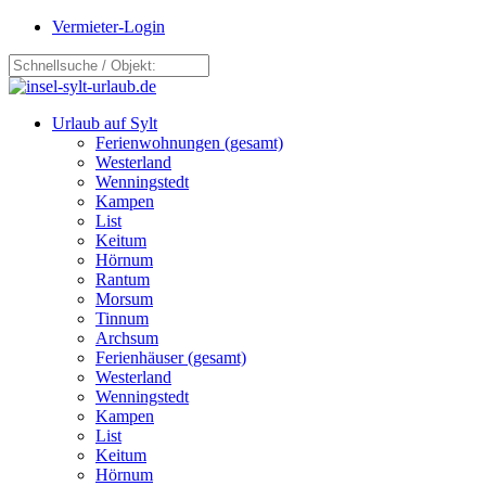
Vermieter-Login
Urlaub auf Sylt
Ferienwohnungen (gesamt)
Westerland
Wenningstedt
Kampen
List
Keitum
Hörnum
Rantum
Morsum
Tinnum
Archsum
Ferienhäuser (gesamt)
Westerland
Wenningstedt
Kampen
List
Keitum
Hörnum