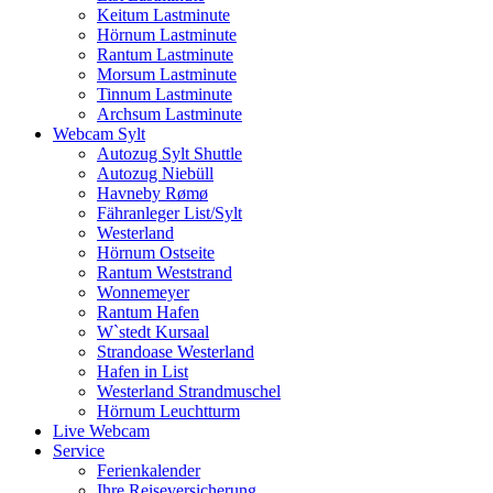
Keitum Lastminute
Hörnum Lastminute
Rantum Lastminute
Morsum Lastminute
Tinnum Lastminute
Archsum Lastminute
Webcam Sylt
Autozug Sylt Shuttle
Autozug Niebüll
Havneby Rømø
Fähranleger List/Sylt
Westerland
Hörnum Ostseite
Rantum Weststrand
Wonnemeyer
Rantum Hafen
W`stedt Kursaal
Strandoase Westerland
Hafen in List
Westerland Strandmuschel
Hörnum Leuchtturm
Live Webcam
Service
Ferienkalender
Ihre Reiseversicherung