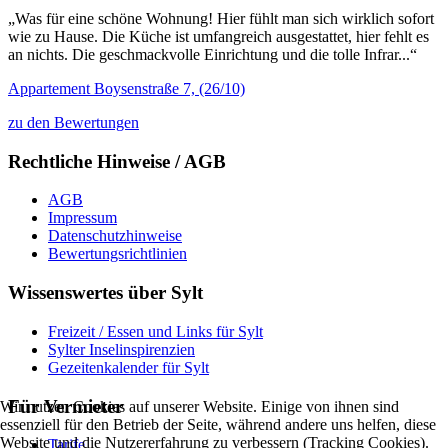
„Was für eine schöne Wohnung! Hier fühlt man sich wirklich sofort
wie zu Hause. Die Küche ist umfangreich ausgestattet, hier fehlt es
an nichts. Die geschmackvolle Einrichtung und die tolle Infrar...“
Appartement Boysenstraße 7, (26/10)
zu den Bewertungen
Rechtliche Hinweise / AGB
AGB
Impressum
Datenschutzhinweise
Bewertungsrichtlinien
Wissenswertes über Sylt
Freizeit / Essen und Links für Sylt
Sylter Inselinspirenzien
Gezeitenkalender für Sylt
Für Vermieter
Wir nutzen Cookies auf unserer Website. Einige von ihnen sind
essenziell für den Betrieb der Seite, während andere uns helfen, diese
Website und die Nutzererfahrung zu verbessern (Tracking Cookies).
Tarife