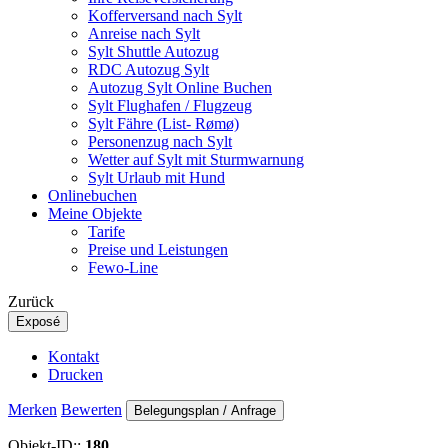
Kofferversand nach Sylt
Anreise nach Sylt
Sylt Shuttle Autozug
RDC Autozug Sylt
Autozug Sylt Online Buchen
Sylt Flughafen / Flugzeug
Sylt Fähre (List- Rømø)
Personenzug nach Sylt
Wetter auf Sylt mit Sturmwarnung
Sylt Urlaub mit Hund
Onlinebuchen
Meine Objekte
Tarife
Preise und Leistungen
Fewo-Line
Zurück
Exposé
Kontakt
Drucken
Merken
Bewerten
Belegungsplan / Anfrage
Objekt-ID::
180