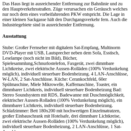
Das Haus liegt in ausreichender Entfernung zur Bahnlinie und zu
den Hauptverkehrsstraßen. Züge verursachen ein Geräusch welches
nur noch dem eines vorbeifahrenden PKW entspricht. Die Lage in
einer kleinen Sackgasse hält den Durchgangsverkehr fern. Auch die
Industriegebiete sind in ausreichender Entfernung.
Ausstattung
Stube: Großer Fernseher mit digitalem Sat-Empfang, Multinorm
DVD-Player mit USB, Lautsprecher neben dem Sofa, Esstisch,
Leselampe (noch nicht im Bild), Bücher,
Spielesammlung,Schnurlostelefon, Faxgerät, zwei dimmbare
Lichtkreise, zwei elektrische Aussen-Rolläden (100% Verdunkelung
möglich), individuell steuerbare Bodenheizung. 4 LAN-Anschlüsse,
W-LAN, 2 Sat-Anschlüsse. Küche: Cerankochfeld, 60er
Spülmaschine, Miele Mikrowelle, Kaffemaschine, Toaster, ein
dimmbarer Lichtkreis, individuell steuerbare Bodenheizung Bad:
Stereo Soundsystem mit RDS, Badewanne mit Duschmöglichkeit,
elektrischer Aussen-Rolladen (100% Verdunkelung möglich), ein
dimmbarer Lichtkreis, individuell steuerbare Bodenheizung.
Schlafzimmer: Bett 180x200 mit hochwertigen Einzelmatratzen,
großer Einbauschrank mit Hotelsafe, drei dimmbare Lichtkreise,
zwei elektrische Aussen-Rolläden (100% Verdunkelung möglich),
individuell steuerbare Bodenheizung, 2 LAN-Anschlüsse, 1 Sat-