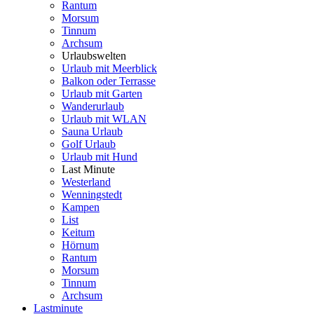
Rantum
Morsum
Tinnum
Archsum
Urlaubswelten
Urlaub mit Meerblick
Balkon oder Terrasse
Urlaub mit Garten
Wanderurlaub
Urlaub mit WLAN
Sauna Urlaub
Golf Urlaub
Urlaub mit Hund
Last Minute
Westerland
Wenningstedt
Kampen
List
Keitum
Hörnum
Rantum
Morsum
Tinnum
Archsum
Lastminute