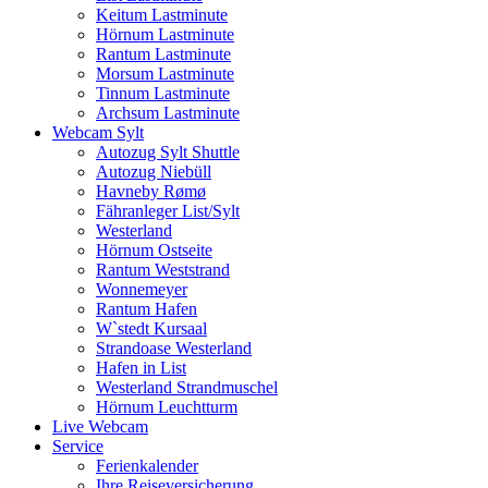
Keitum Lastminute
Hörnum Lastminute
Rantum Lastminute
Morsum Lastminute
Tinnum Lastminute
Archsum Lastminute
Webcam Sylt
Autozug Sylt Shuttle
Autozug Niebüll
Havneby Rømø
Fähranleger List/Sylt
Westerland
Hörnum Ostseite
Rantum Weststrand
Wonnemeyer
Rantum Hafen
W`stedt Kursaal
Strandoase Westerland
Hafen in List
Westerland Strandmuschel
Hörnum Leuchtturm
Live Webcam
Service
Ferienkalender
Ihre Reiseversicherung