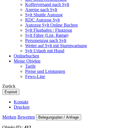
Kofferversand nach Sylt
Anreise nach Sylt
Sylt Shuttle Autozug
RDC Autozug Sylt
Autozug Sylt Online Buchen
Sylt Flughafen / Flugzeug
Sylt Fähre (List- Rømø)
Personenzug nach Sylt
Wetter auf Sylt mit Sturmwarnung
Sylt Urlaub mit Hund
Onlinebuchen
Meine Objekte
Tarife
Preise und Leistungen
Fewo-Line
Zurück
Exposé
Kontakt
Drucken
Merken
Bewerten
Belegungsplan / Anfrage
Objekt-ID::
412