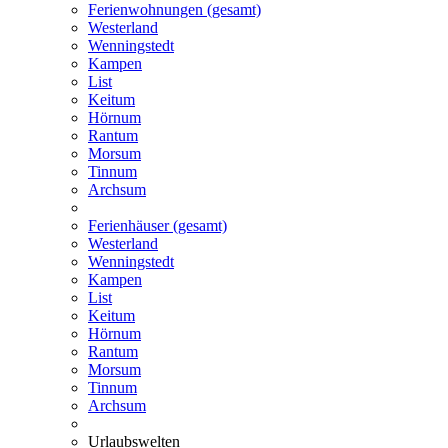
Ferienwohnungen (gesamt)
Westerland
Wenningstedt
Kampen
List
Keitum
Hörnum
Rantum
Morsum
Tinnum
Archsum
Ferienhäuser (gesamt)
Westerland
Wenningstedt
Kampen
List
Keitum
Hörnum
Rantum
Morsum
Tinnum
Archsum
Urlaubswelten