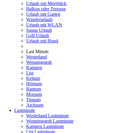
Urlaub mit Meerblick
Balkon oder Terrasse
Urlaub mit Garten
Wanderurlaub
Urlaub mit WLAN
Sauna Urlaub
Golf Urlaub
Urlaub mit Hund
Last Minute
Westerland
Wenningstedt
Kampen
List
Keitum
Hörnum
Rantum
Morsum
Tinnum
Archsum
Lastminute
Westerland Lastminute
Wenningstedt Lastminute
Kampen Lastminute
List Lastminute