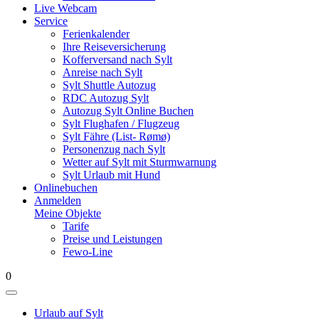
Live Webcam
Service
Ferienkalender
Ihre Reiseversicherung
Kofferversand nach Sylt
Anreise nach Sylt
Sylt Shuttle Autozug
RDC Autozug Sylt
Autozug Sylt Online Buchen
Sylt Flughafen / Flugzeug
Sylt Fähre (List- Rømø)
Personenzug nach Sylt
Wetter auf Sylt mit Sturmwarnung
Sylt Urlaub mit Hund
Onlinebuchen
Anmelden
Meine Objekte
Tarife
Preise und Leistungen
Fewo-Line
0
Urlaub auf Sylt