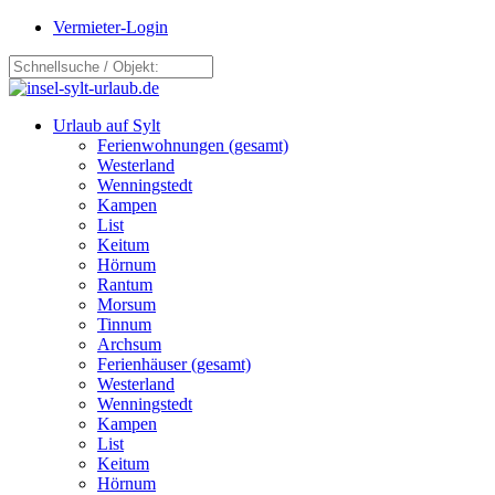
Vermieter-Login
Urlaub auf Sylt
Ferienwohnungen (gesamt)
Westerland
Wenningstedt
Kampen
List
Keitum
Hörnum
Rantum
Morsum
Tinnum
Archsum
Ferienhäuser (gesamt)
Westerland
Wenningstedt
Kampen
List
Keitum
Hörnum