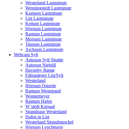
Westerland Lastminute
Wenningstedt Lastminute
Kampen Lastminute
List Lastminute
Keitum Lastminute
Hörnum Lastminute
Rantum Lastminute
Morsum Lastminute
Tinnum Lastminute
Archsum Lastminute
Webcam Sylt
Autozug Sylt Shuttle
Autozug Niebüll
Havneby Rømø
Fähranleger List/Sylt
Westerland
Hörnum Ostseite
Rantum Weststrand
Wonnemeyer
Rantum Hafen
W`stedt Kursaal
Strandoase Westerland
Hafen in List
Westerland Strandmuschel
Hörnum Leuchtturm