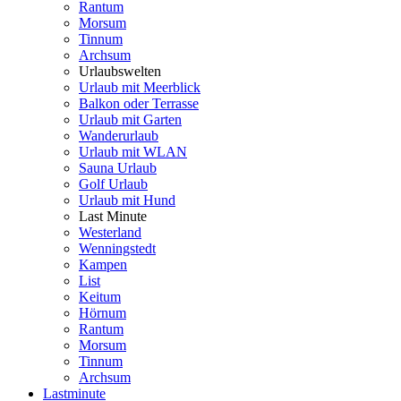
Rantum
Morsum
Tinnum
Archsum
Urlaubswelten
Urlaub mit Meerblick
Balkon oder Terrasse
Urlaub mit Garten
Wanderurlaub
Urlaub mit WLAN
Sauna Urlaub
Golf Urlaub
Urlaub mit Hund
Last Minute
Westerland
Wenningstedt
Kampen
List
Keitum
Hörnum
Rantum
Morsum
Tinnum
Archsum
Lastminute