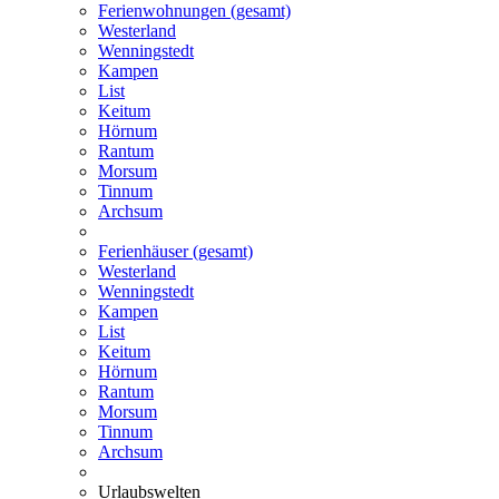
Ferienwohnungen (gesamt)
Westerland
Wenningstedt
Kampen
List
Keitum
Hörnum
Rantum
Morsum
Tinnum
Archsum
Ferienhäuser (gesamt)
Westerland
Wenningstedt
Kampen
List
Keitum
Hörnum
Rantum
Morsum
Tinnum
Archsum
Urlaubswelten