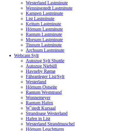
Westerland Lastminute
Wenningstedt Lastminute
Kampen Lastminute
List Lastminute
Keitum Lastminute
Hörnum Lastminute
Rantum Lastminute
Morsum Lastminute
Tinnum Lastminute
Archsum Lastminute
Webcam Sylt
Autozug Sylt Shuttle
Autozug Niebüll
Havneby Rømø
Fähranleger List/Sylt
Westerland
Hörnum Ostseite
Rantum Weststrand
Wonnemeyer
Rantum Hafen
W`stedt Kursaal
Strandoase Westerland
Hafen in List
Westerland Strandmuschel
Hörnum Leuchtturm