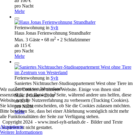
ab 100 €
pro Nacht
Mehr
Ferienwohnung in
Sylt
Haus Jonas Ferienwohnung Strandhafer
2
Max. 3 Gäste • 68 m
• 2 Schlafzimmer
ab 115 €
pro Nacht
Mehr
Ferienwohnung in
Sylt
Saniertes Nichtraucher-Studioappartement West ohne Tiere im
Zentrum von Westerland
Wir nutzen Cookies auf unserer Website. Einige von ihnen sind
2
essenziell für den Betrieb der Seite, während andere uns helfen, diese
Max. 2 Gäste • 23 m
Website und die Nutzererfahrung zu verbessern (Tracking Cookies).
ab 33 €
Sie können selbst entscheiden, ob Sie die Cookies zulassen möchten.
pro Nacht
Bitte beachten Sie, dass bei einer Ablehnung womöglich nicht mehr
Mehr
alle Funktionalitäten der Seite zur Verfügung stehen.
Copyright 2024 - www.insel-sylt-urlaub.de - Bilder und Texte
Akzeptieren
kopieren ist nicht gestattet.
Weitere Informationen