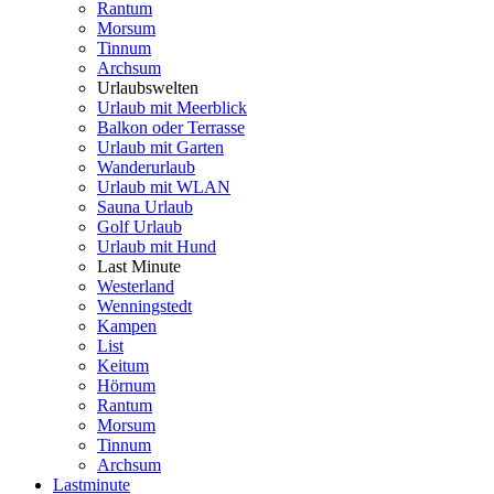
Rantum
Morsum
Tinnum
Archsum
Urlaubswelten
Urlaub mit Meerblick
Balkon oder Terrasse
Urlaub mit Garten
Wanderurlaub
Urlaub mit WLAN
Sauna Urlaub
Golf Urlaub
Urlaub mit Hund
Last Minute
Westerland
Wenningstedt
Kampen
List
Keitum
Hörnum
Rantum
Morsum
Tinnum
Archsum
Lastminute