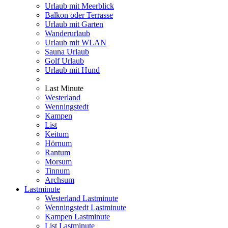
Urlaub mit Meerblick
Balkon oder Terrasse
Urlaub mit Garten
Wanderurlaub
Urlaub mit WLAN
Sauna Urlaub
Golf Urlaub
Urlaub mit Hund
Last Minute
Westerland
Wenningstedt
Kampen
List
Keitum
Hörnum
Rantum
Morsum
Tinnum
Archsum
Lastminute
Westerland Lastminute
Wenningstedt Lastminute
Kampen Lastminute
List Lastminute