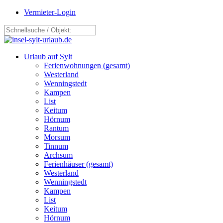
Vermieter-Login
Urlaub auf Sylt
Ferienwohnungen (gesamt)
Westerland
Wenningstedt
Kampen
List
Keitum
Hörnum
Rantum
Morsum
Tinnum
Archsum
Ferienhäuser (gesamt)
Westerland
Wenningstedt
Kampen
List
Keitum
Hörnum