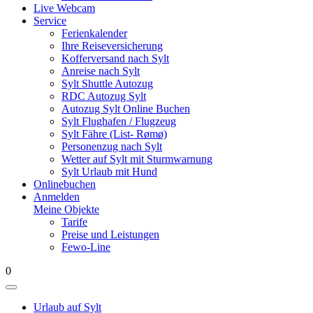
Live Webcam
Service
Ferienkalender
Ihre Reiseversicherung
Kofferversand nach Sylt
Anreise nach Sylt
Sylt Shuttle Autozug
RDC Autozug Sylt
Autozug Sylt Online Buchen
Sylt Flughafen / Flugzeug
Sylt Fähre (List- Rømø)
Personenzug nach Sylt
Wetter auf Sylt mit Sturmwarnung
Sylt Urlaub mit Hund
Onlinebuchen
Anmelden
Meine Objekte
Tarife
Preise und Leistungen
Fewo-Line
0
Urlaub auf Sylt