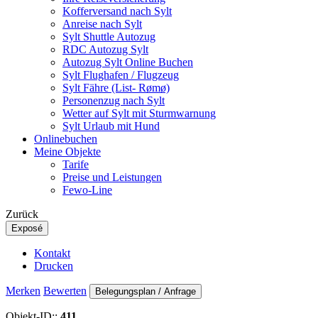
Kofferversand nach Sylt
Anreise nach Sylt
Sylt Shuttle Autozug
RDC Autozug Sylt
Autozug Sylt Online Buchen
Sylt Flughafen / Flugzeug
Sylt Fähre (List- Rømø)
Personenzug nach Sylt
Wetter auf Sylt mit Sturmwarnung
Sylt Urlaub mit Hund
Onlinebuchen
Meine Objekte
Tarife
Preise und Leistungen
Fewo-Line
Zurück
Exposé
Kontakt
Drucken
Merken
Bewerten
Belegungsplan / Anfrage
Objekt-ID::
411