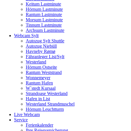
Keitum Lastminute
Hörnum Lastminute
Rantum Lastminute
Morsum Lastminute
Tinnum Lastminute
Archsum Lastminute
Webcam Sylt
Autozug Sylt Shuttle
Autozug Niebüll
Havneby Rømø
Fähranleger List/Sylt
Westerland
Hörnum Ostseite
Rantum Weststrand
Wonnemeyer
Rantum Hafen
W`stedt Kursaal
Strandoase Westerland
Hafen in List
Westerland Strandmuschel
Hörnum Leuchtturm
Live Webcam
Service
Ferienkalender
Ihre Reiseversicherung