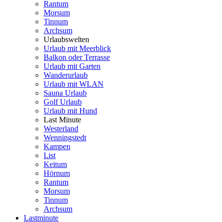
Rantum
Morsum
Tinnum
Archsum
Urlaubswelten
Urlaub mit Meerblick
Balkon oder Terrasse
Urlaub mit Garten
Wanderurlaub
Urlaub mit WLAN
Sauna Urlaub
Golf Urlaub
Urlaub mit Hund
Last Minute
Westerland
Wenningstedt
Kampen
List
Keitum
Hörnum
Rantum
Morsum
Tinnum
Archsum
Lastminute