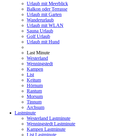
Urlaub mit Meerblick
Balkon oder Terrasse
Urlaub mit Garten
Wanderurlaub
Urlaub mit WLAN
Sauna Urlaub
Golf Urlaub
Urlaub mit Hund
Last Minute
Westerland
Wenningstedt
Kampen
List
Keitum
Hörnum
Rantum
Morsum
Tinnum
Archsum
Lastminute
Westerland Lastminute
Wenningstedt Lastminute
Kampen Lastminute
List Lastminute