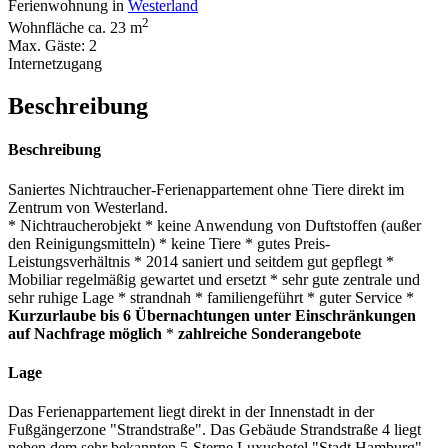
Ferienwohnung in
Westerland
2
Wohnfläche ca. 23 m
Max. Gäste: 2
Internetzugang
Beschreibung
Beschreibung
Saniertes Nichtraucher-Ferienappartement ohne Tiere direkt im
Zentrum von Westerland.
* Nichtraucherobjekt * keine Anwendung von Duftstoffen (außer
den Reinigungsmitteln) * keine Tiere * gutes Preis-
Leistungsverhältnis * 2014 saniert und seitdem gut gepflegt *
Mobiliar regelmäßig gewartet und ersetzt * sehr gute zentrale und
sehr ruhige Lage * strandnah * familiengeführt * guter Service *
Kurzurlaube bis 6 Übernachtungen unter Einschränkungen
auf Nachfrage möglich
*
zahlreiche Sonderangebote
Lage
Das Ferienappartement liegt direkt in der Innenstadt in der
Fußgängerzone "Strandstraße". Das Gebäude Strandstraße 4 liegt
neben dem sehr bekannten 5-Sterne Luxushotel "Stadt Hamburg".