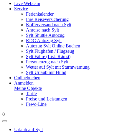
Live Webcam
Service
Ferienkalender
Ihre Reiseversicherung
Kofferversand nach Sylt
Anreise nach Sylt
Sylt Shuttle Autozug
RDC Autozug Sylt
Autozug Sylt Online Buchen
Sylt Flughafen / Flugzeug
Sylt Fähre (List- Rømø)
Personenzug nach Sylt
Wetter auf Sylt mit Sturmwarnung
Sylt Urlaub mit Hund
Onlinebuchen
Anmelden
Meine Objekte
Tarife
Preise und Leistungen
Fewo-Line
0
Urlaub auf Sylt