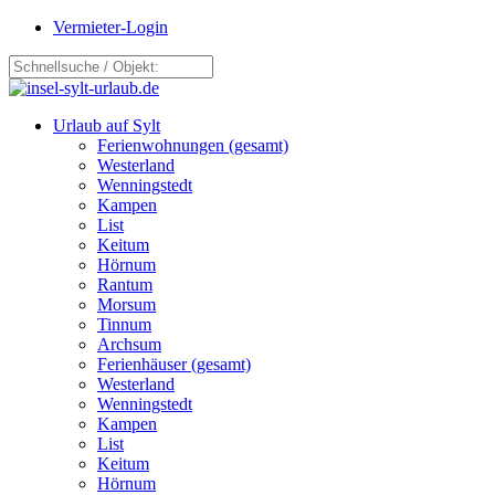
Vermieter-Login
Urlaub auf Sylt
Ferienwohnungen (gesamt)
Westerland
Wenningstedt
Kampen
List
Keitum
Hörnum
Rantum
Morsum
Tinnum
Archsum
Ferienhäuser (gesamt)
Westerland
Wenningstedt
Kampen
List
Keitum
Hörnum