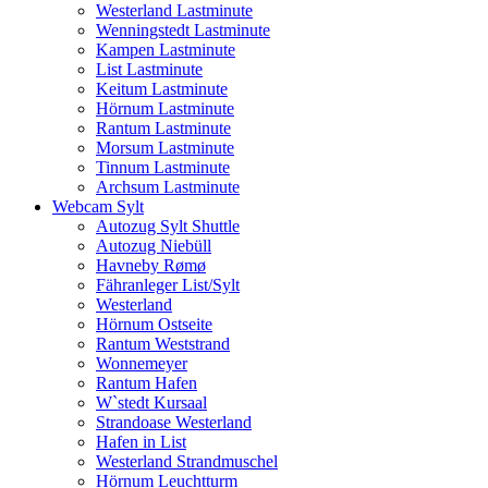
Westerland Lastminute
Wenningstedt Lastminute
Kampen Lastminute
List Lastminute
Keitum Lastminute
Hörnum Lastminute
Rantum Lastminute
Morsum Lastminute
Tinnum Lastminute
Archsum Lastminute
Webcam Sylt
Autozug Sylt Shuttle
Autozug Niebüll
Havneby Rømø
Fähranleger List/Sylt
Westerland
Hörnum Ostseite
Rantum Weststrand
Wonnemeyer
Rantum Hafen
W`stedt Kursaal
Strandoase Westerland
Hafen in List
Westerland Strandmuschel
Hörnum Leuchtturm