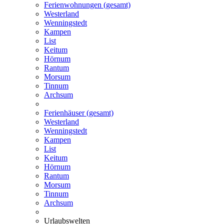
Ferienwohnungen (gesamt)
Westerland
Wenningstedt
Kampen
List
Keitum
Hörnum
Rantum
Morsum
Tinnum
Archsum
Ferienhäuser (gesamt)
Westerland
Wenningstedt
Kampen
List
Keitum
Hörnum
Rantum
Morsum
Tinnum
Archsum
Urlaubswelten