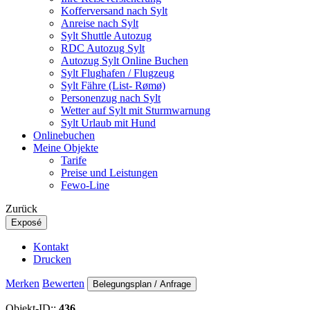
Kofferversand nach Sylt
Anreise nach Sylt
Sylt Shuttle Autozug
RDC Autozug Sylt
Autozug Sylt Online Buchen
Sylt Flughafen / Flugzeug
Sylt Fähre (List- Rømø)
Personenzug nach Sylt
Wetter auf Sylt mit Sturmwarnung
Sylt Urlaub mit Hund
Onlinebuchen
Meine Objekte
Tarife
Preise und Leistungen
Fewo-Line
Zurück
Exposé
Kontakt
Drucken
Merken
Bewerten
Belegungsplan / Anfrage
Objekt-ID::
436