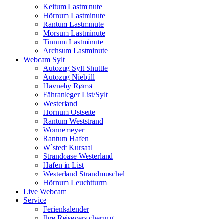
Keitum Lastminute
Hörnum Lastminute
Rantum Lastminute
Morsum Lastminute
Tinnum Lastminute
Archsum Lastminute
Webcam Sylt
Autozug Sylt Shuttle
Autozug Niebüll
Havneby Rømø
Fähranleger List/Sylt
Westerland
Hörnum Ostseite
Rantum Weststrand
Wonnemeyer
Rantum Hafen
W`stedt Kursaal
Strandoase Westerland
Hafen in List
Westerland Strandmuschel
Hörnum Leuchtturm
Live Webcam
Service
Ferienkalender
Ihre Reiseversicherung