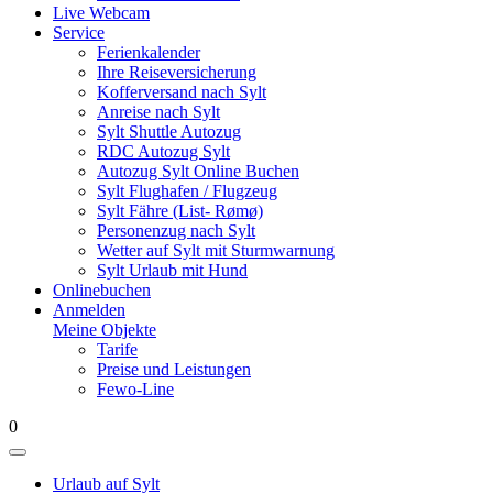
Live Webcam
Service
Ferienkalender
Ihre Reiseversicherung
Kofferversand nach Sylt
Anreise nach Sylt
Sylt Shuttle Autozug
RDC Autozug Sylt
Autozug Sylt Online Buchen
Sylt Flughafen / Flugzeug
Sylt Fähre (List- Rømø)
Personenzug nach Sylt
Wetter auf Sylt mit Sturmwarnung
Sylt Urlaub mit Hund
Onlinebuchen
Anmelden
Meine Objekte
Tarife
Preise und Leistungen
Fewo-Line
0
Urlaub auf Sylt