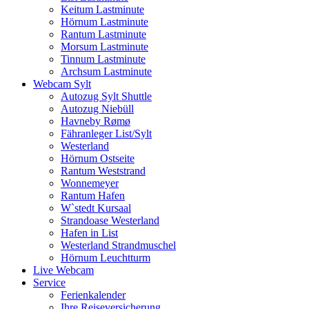
Keitum Lastminute
Hörnum Lastminute
Rantum Lastminute
Morsum Lastminute
Tinnum Lastminute
Archsum Lastminute
Webcam Sylt
Autozug Sylt Shuttle
Autozug Niebüll
Havneby Rømø
Fähranleger List/Sylt
Westerland
Hörnum Ostseite
Rantum Weststrand
Wonnemeyer
Rantum Hafen
W`stedt Kursaal
Strandoase Westerland
Hafen in List
Westerland Strandmuschel
Hörnum Leuchtturm
Live Webcam
Service
Ferienkalender
Ihre Reiseversicherung