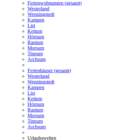
Ferienwohnungen (gesamt)
Westerland
Wenningstedt
Kampen
List
Keitum
Hörnum
Rantum
Morsum
Tinnum
Archsum
Ferienhäuser (gesamt)
Westerland
Wenningstedt
Kampen
List
Keitum
Hörnum
Rantum
Morsum
Tinnum
Archsum
Urlaubswelten