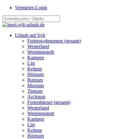
Vermieter-Login
Urlaub auf Sylt
Ferienwohnungen (gesamt)
Westerland
Wenningstedt
Kampen
List
Keitum
Hörnum
Rantum
Morsum
Tinnum
Archsum
Ferienhäuser (gesamt)
Westerland
Wenningstedt
Kampen
List
Keitum
Hörnum