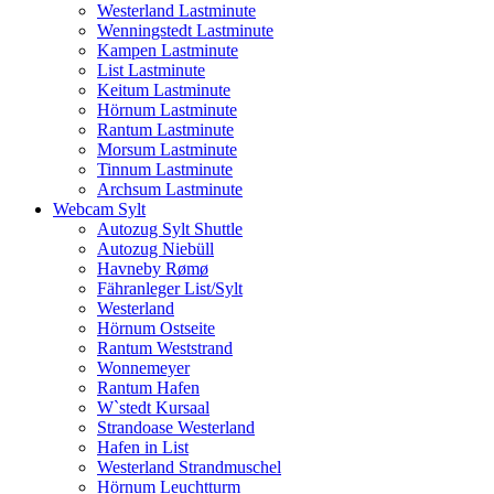
Westerland Lastminute
Wenningstedt Lastminute
Kampen Lastminute
List Lastminute
Keitum Lastminute
Hörnum Lastminute
Rantum Lastminute
Morsum Lastminute
Tinnum Lastminute
Archsum Lastminute
Webcam Sylt
Autozug Sylt Shuttle
Autozug Niebüll
Havneby Rømø
Fähranleger List/Sylt
Westerland
Hörnum Ostseite
Rantum Weststrand
Wonnemeyer
Rantum Hafen
W`stedt Kursaal
Strandoase Westerland
Hafen in List
Westerland Strandmuschel
Hörnum Leuchtturm