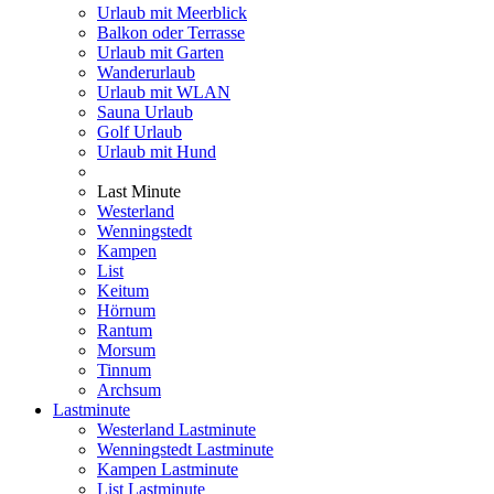
Urlaub mit Meerblick
Balkon oder Terrasse
Urlaub mit Garten
Wanderurlaub
Urlaub mit WLAN
Sauna Urlaub
Golf Urlaub
Urlaub mit Hund
Last Minute
Westerland
Wenningstedt
Kampen
List
Keitum
Hörnum
Rantum
Morsum
Tinnum
Archsum
Lastminute
Westerland Lastminute
Wenningstedt Lastminute
Kampen Lastminute
List Lastminute