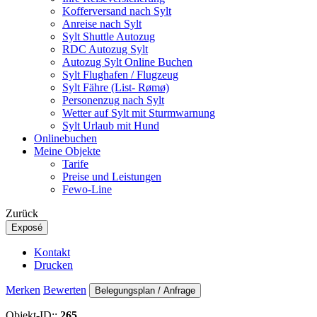
Kofferversand nach Sylt
Anreise nach Sylt
Sylt Shuttle Autozug
RDC Autozug Sylt
Autozug Sylt Online Buchen
Sylt Flughafen / Flugzeug
Sylt Fähre (List- Rømø)
Personenzug nach Sylt
Wetter auf Sylt mit Sturmwarnung
Sylt Urlaub mit Hund
Onlinebuchen
Meine Objekte
Tarife
Preise und Leistungen
Fewo-Line
Zurück
Exposé
Kontakt
Drucken
Merken
Bewerten
Belegungsplan / Anfrage
Objekt-ID::
265