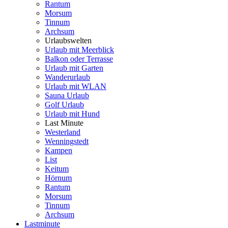
Rantum
Morsum
Tinnum
Archsum
Urlaubswelten
Urlaub mit Meerblick
Balkon oder Terrasse
Urlaub mit Garten
Wanderurlaub
Urlaub mit WLAN
Sauna Urlaub
Golf Urlaub
Urlaub mit Hund
Last Minute
Westerland
Wenningstedt
Kampen
List
Keitum
Hörnum
Rantum
Morsum
Tinnum
Archsum
Lastminute