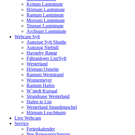
Keitum Lastminute
Hörnum Lastminute
Rantum Lastminute
Morsum Lastminute
Tinnum Lastminute
Archsum Lastminute
Webcam Sylt
Autozug Sylt Shuttle
Autozug Niebüll
Havneby Rømø
Fähranleger List/Sylt
Westerland
Hörnum Ostseite
Rantum Weststrand
Wonnemeyer
Rantum Hafen
W`stedt Kursaal
Strandoase Westerland
Hafen in List
Westerland Strandmuschel
Hörnum Leuchtturm
Live Webcam
Service
Ferienkalender
Ihre Reiseversicherung