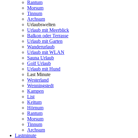
Rantum
Morsum
Tinnum
Archsum
Urlaubswelten
Urlaub mit Meerblick
Balkon oder Terrasse
Urlaub mit Garten
Wanderurlaub
Urlaub mit WLAN
Sauna Urlaub
Golf Urlaub
Urlaub mit Hund
Last Minute
Westerland
Wenningstedt
Kampen
List
Keitum
Hörnum
Rantum
Morsum
Tinnum
Archsum
Lastminute