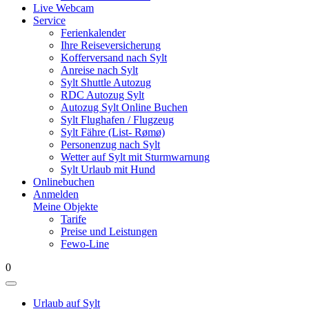
Live Webcam
Service
Ferienkalender
Ihre Reiseversicherung
Kofferversand nach Sylt
Anreise nach Sylt
Sylt Shuttle Autozug
RDC Autozug Sylt
Autozug Sylt Online Buchen
Sylt Flughafen / Flugzeug
Sylt Fähre (List- Rømø)
Personenzug nach Sylt
Wetter auf Sylt mit Sturmwarnung
Sylt Urlaub mit Hund
Onlinebuchen
Anmelden
Meine Objekte
Tarife
Preise und Leistungen
Fewo-Line
0
Urlaub auf Sylt