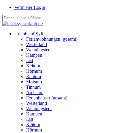
Vermieter-Login
Urlaub auf Sylt
Ferienwohnungen (gesamt)
Westerland
Wenningstedt
Kampen
List
Keitum
Hörnum
Rantum
Morsum
Tinnum
Archsum
Ferienhäuser (gesamt)
Westerland
Wenningstedt
Kampen
List
Keitum
Hörnum