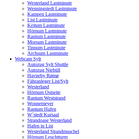
Westerland Lastminute
Wenningstedt Lastminute
Kampen Lastminute
List Lastminute
Keitum Lastminute
Hörnum Lastminute
Rantum Lastminute
Morsum Lastminute
Tinnum Lastminute
Archsum Lastminute
Webcam Sylt
Autozug Sylt Shuttle
Autozug Niebüll
Havneby Rømø
Fähranleger List/Sylt
Westerland
Hörnum Ostseite
Rantum Weststrand
Wonnemeyer
Rantum Hafen
W`stedt Kursaal
Strandoase Westerland
Hafen in List
Westerland Strandmuschel
Hörnum Leuchtturm