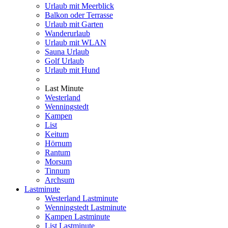
Urlaub mit Meerblick
Balkon oder Terrasse
Urlaub mit Garten
Wanderurlaub
Urlaub mit WLAN
Sauna Urlaub
Golf Urlaub
Urlaub mit Hund
Last Minute
Westerland
Wenningstedt
Kampen
List
Keitum
Hörnum
Rantum
Morsum
Tinnum
Archsum
Lastminute
Westerland Lastminute
Wenningstedt Lastminute
Kampen Lastminute
List Lastminute