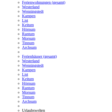
Ferienwohnungen (gesamt)
Westerland
Wenningstedt
Kampen
List
Keitum
Hörnum
Rantum
Morsum
Tinnum
Archsum
Ferienhäuser (gesamt)
Westerland
Wenningstedt
Kampen
List
Keitum
Hörnum
Rantum
Morsum
Tinnum
Archsum
Urlaubswelten