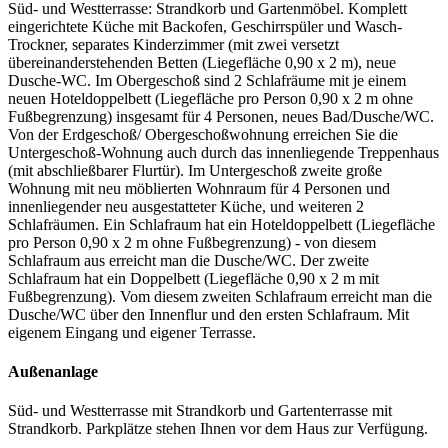
Süd- und Westterrasse: Strandkorb und Gartenmöbel. Komplett
eingerichtete Küche mit Backofen, Geschirrspüler und Wasch-
Trockner, separates Kinderzimmer (mit zwei versetzt
übereinanderstehenden Betten (Liegefläche 0,90 x 2 m), neue
Dusche-WC. Im Obergeschoß sind 2 Schlafräume mit je einem
neuen Hoteldoppelbett (Liegefläche pro Person 0,90 x 2 m ohne
Fußbegrenzung) insgesamt für 4 Personen, neues Bad/Dusche/WC.
Von der Erdgeschoß/ Obergeschoßwohnung erreichen Sie die
Untergeschoß-Wohnung auch durch das innenliegende Treppenhaus
(mit abschließbarer Flurtür). Im Untergeschoß zweite große
Wohnung mit neu möblierten Wohnraum für 4 Personen und
innenliegender neu ausgestatteter Küche, und weiteren 2
Schlafräumen. Ein Schlafraum hat ein Hoteldoppelbett (Liegefläche
pro Person 0,90 x 2 m ohne Fußbegrenzung) - von diesem
Schlafraum aus erreicht man die Dusche/WC. Der zweite
Schlafraum hat ein Doppelbett (Liegefläche 0,90 x 2 m mit
Fußbegrenzung). Vom diesem zweiten Schlafraum erreicht man die
Dusche/WC über den Innenflur und den ersten Schlafraum. Mit
eigenem Eingang und eigener Terrasse.
Außenanlage
Süd- und Westterrasse mit Strandkorb und Gartenterrasse mit
Strandkorb. Parkplätze stehen Ihnen vor dem Haus zur Verfügung.