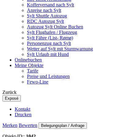
Kofferversand nach Sylt
Anreise nach Sylt
Sylt Shuttle Autozug
RDC Autozug Sylt
Autozug Sylt Online Buchen
Sylt Flughafen / Flugzeug
Sylt Fähre (List- Rømø)
Personenzug nach Sylt
Wetter auf Sylt mit Sturmwarnung
Sylt Urlaub mit Hund
Onlinebuchen
Meine Objekte
Tarife
Preise und Leistungen
Fewo-Line
Zurück
Exposé
Kontakt
Drucken
Merken
Bewerten
Belegungsplan / Anfrage
Objekt-ID::
1042