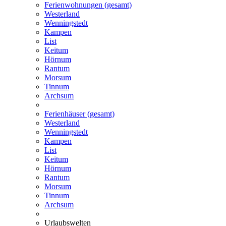
Ferienwohnungen (gesamt)
Westerland
Wenningstedt
Kampen
List
Keitum
Hörnum
Rantum
Morsum
Tinnum
Archsum
Ferienhäuser (gesamt)
Westerland
Wenningstedt
Kampen
List
Keitum
Hörnum
Rantum
Morsum
Tinnum
Archsum
Urlaubswelten