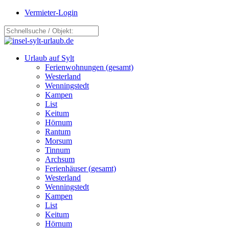
Vermieter-Login
Urlaub auf Sylt
Ferienwohnungen (gesamt)
Westerland
Wenningstedt
Kampen
List
Keitum
Hörnum
Rantum
Morsum
Tinnum
Archsum
Ferienhäuser (gesamt)
Westerland
Wenningstedt
Kampen
List
Keitum
Hörnum