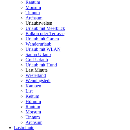
Rantum
Morsum
Tinnum
Archsum
Urlaubswelten
Urlaub mit Meerblick
Balkon oder Terrasse
Urlaub mit Garten
Wanderurlaub
Urlaub mit WLAN
Sauna Urlaub
Golf Urlaub
Urlaub mit Hund
Last Minute
Westerland
Wenningstedt
Kampen
List
Keitum
Hörnum
Rantum
Morsum
Tinnum
Archsum
Lastminute