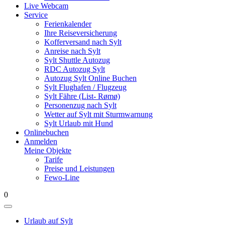
Live Webcam
Service
Ferienkalender
Ihre Reiseversicherung
Kofferversand nach Sylt
Anreise nach Sylt
Sylt Shuttle Autozug
RDC Autozug Sylt
Autozug Sylt Online Buchen
Sylt Flughafen / Flugzeug
Sylt Fähre (List- Rømø)
Personenzug nach Sylt
Wetter auf Sylt mit Sturmwarnung
Sylt Urlaub mit Hund
Onlinebuchen
Anmelden
Meine Objekte
Tarife
Preise und Leistungen
Fewo-Line
0
Urlaub auf Sylt