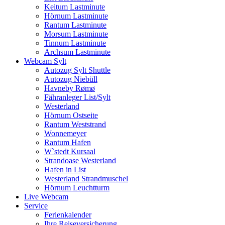
Keitum Lastminute
Hörnum Lastminute
Rantum Lastminute
Morsum Lastminute
Tinnum Lastminute
Archsum Lastminute
Webcam Sylt
Autozug Sylt Shuttle
Autozug Niebüll
Havneby Rømø
Fähranleger List/Sylt
Westerland
Hörnum Ostseite
Rantum Weststrand
Wonnemeyer
Rantum Hafen
W`stedt Kursaal
Strandoase Westerland
Hafen in List
Westerland Strandmuschel
Hörnum Leuchtturm
Live Webcam
Service
Ferienkalender
Ihre Reiseversicherung