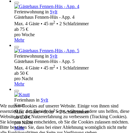
Ferienwohnung in
Sylt
Gästehaus Fennen-Hüs - App. 4
2
Max. 4 Gäste • 45 m
• 2 Schlafzimmer
ab 75 €
pro Woche
Mehr
Ferienwohnung in
Sylt
Gästehaus Fennen-Hüs - App. 5
2
Max. 4 Gäste • 45 m
• 1 Schlafzimmer
ab 50 €
pro Nacht
Mehr
Ferienhaus in
Sylt
Knutt
Wir nutzen Cookies auf unserer Website. Einige von ihnen sind
2
essenziell für den Betrieb der Seite, während andere uns helfen, diese
Max. 4 Gäste • 80 m
• 2 Schlafzimmer
Website und die Nutzererfahrung zu verbessern (Tracking Cookies).
ab 150 €
Sie können selbst entscheiden, ob Sie die Cookies zulassen möchten.
pro Nacht
Bitte beachten Sie, dass bei einer Ablehnung womöglich nicht mehr
Mehr
alle Funktionalitäten der Seite zur Verfügung stehen.