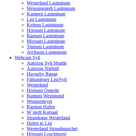
Westerland Lastminute
Wenningstedt Lastminute
Kampen Lastminute
List Lastminute
Keitum Lastminute
Hörnum Lastminute
Rantum Lastminute
Morsum Lastminute
Tinnum Lastminute
Archsum Lastminute
Webcam Sylt
Autozug Sylt Shuttle
Autozug Niebüll
Havneby Rømø
Fähranleger List/Sylt
Westerland
Hörnum Ostseite
Rantum Weststrand
Wonnemeyer
Rantum Hafen
W`stedt Kursaal
Strandoase Westerland
Hafen in List
Westerland Strandmuschel
Hörnum Leuchtturm