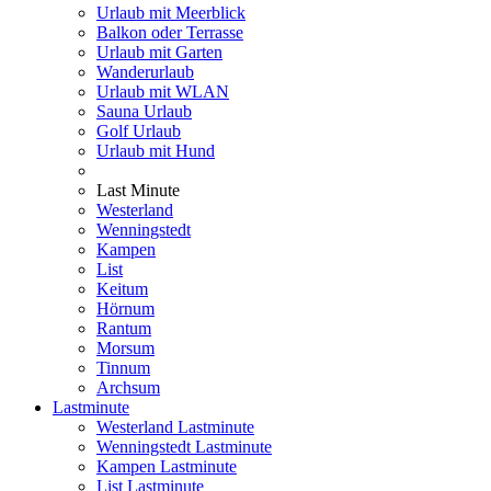
Urlaub mit Meerblick
Balkon oder Terrasse
Urlaub mit Garten
Wanderurlaub
Urlaub mit WLAN
Sauna Urlaub
Golf Urlaub
Urlaub mit Hund
Last Minute
Westerland
Wenningstedt
Kampen
List
Keitum
Hörnum
Rantum
Morsum
Tinnum
Archsum
Lastminute
Westerland Lastminute
Wenningstedt Lastminute
Kampen Lastminute
List Lastminute