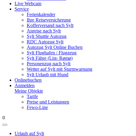
Live Webcam
Service
Ferienkalender
Ihre Reiseversicherung
Kofferversand nach Sylt
Anreise nach Sylt
Sylt Shuttle Autozug
RDC Autozug Sylt
Autozug Sylt Online Buchen
Sylt Flughafen / Flugzeug
Sylt Fähre (List- Rømø)
Personenzug nach Sylt
Wetter auf Sylt mit Sturmwarnung
Sylt Urlaub mit Hund
Onlinebuchen
Anmelden
Meine Objekte
Tarife
Preise und Leistungen
Fewo-Line
0
Urlaub auf Sylt