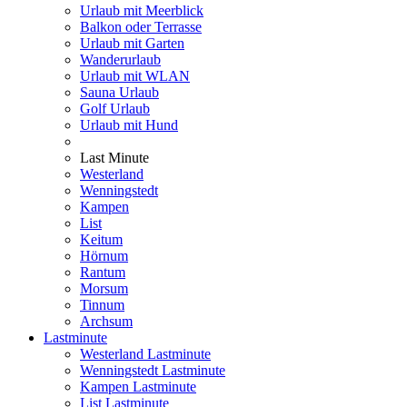
Urlaub mit Meerblick
Balkon oder Terrasse
Urlaub mit Garten
Wanderurlaub
Urlaub mit WLAN
Sauna Urlaub
Golf Urlaub
Urlaub mit Hund
Last Minute
Westerland
Wenningstedt
Kampen
List
Keitum
Hörnum
Rantum
Morsum
Tinnum
Archsum
Lastminute
Westerland Lastminute
Wenningstedt Lastminute
Kampen Lastminute
List Lastminute