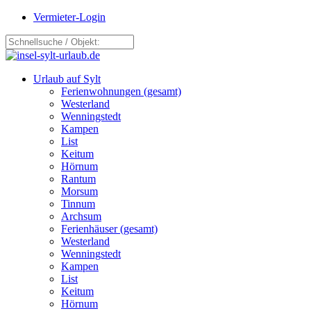
Vermieter-Login
Urlaub auf Sylt
Ferienwohnungen (gesamt)
Westerland
Wenningstedt
Kampen
List
Keitum
Hörnum
Rantum
Morsum
Tinnum
Archsum
Ferienhäuser (gesamt)
Westerland
Wenningstedt
Kampen
List
Keitum
Hörnum