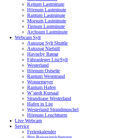
Keitum Lastminute
Hörnum Lastminute
Rantum Lastminute
Morsum Lastminute
Tinnum Lastminute
Archsum Lastminute
Webcam Sylt
Autozug Sylt Shuttle
Autozug Niebüll
Havneby Rømø
Fähranleger List/Sylt
Westerland
Hörnum Ostseite
Rantum Weststrand
Wonnemeyer
Rantum Hafen
W`stedt Kursaal
Strandoase Westerland
Hafen in List
Westerland Strandmuschel
Hörnum Leuchtturm
Live Webcam
Service
Ferienkalender
Ihre Reiseversicherung