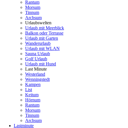
Rantum
Morsum
Tinnum
Archsum
Urlaubswelten
Urlaub mit Meerblick
Balkon oder Terrasse
Urlaub mit Garten
Wanderurlaub
Urlaub mit WLAN
Sauna Urlaub
Golf Urlaub
Urlaub mit Hund
Last Minute
Westerland
Wenningstedt
Kampen
List
Keitum
Hörnum
Rantum
Morsum
Tinnum
Archsum
Lastminute