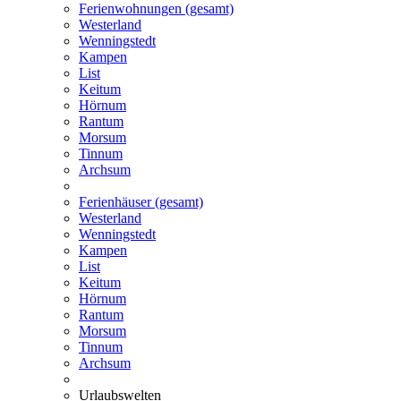
Ferienwohnungen (gesamt)
Westerland
Wenningstedt
Kampen
List
Keitum
Hörnum
Rantum
Morsum
Tinnum
Archsum
Ferienhäuser (gesamt)
Westerland
Wenningstedt
Kampen
List
Keitum
Hörnum
Rantum
Morsum
Tinnum
Archsum
Urlaubswelten