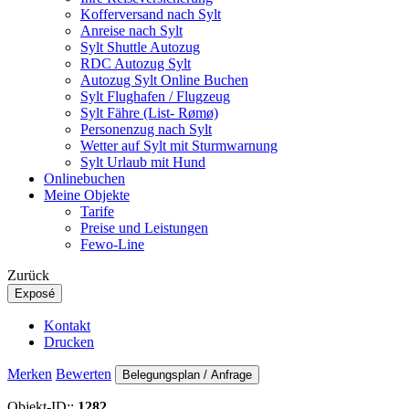
Kofferversand nach Sylt
Anreise nach Sylt
Sylt Shuttle Autozug
RDC Autozug Sylt
Autozug Sylt Online Buchen
Sylt Flughafen / Flugzeug
Sylt Fähre (List- Rømø)
Personenzug nach Sylt
Wetter auf Sylt mit Sturmwarnung
Sylt Urlaub mit Hund
Onlinebuchen
Meine Objekte
Tarife
Preise und Leistungen
Fewo-Line
Zurück
Exposé
Kontakt
Drucken
Merken
Bewerten
Belegungsplan / Anfrage
Objekt-ID::
1282