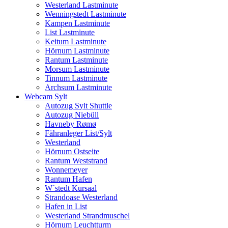
Westerland Lastminute
Wenningstedt Lastminute
Kampen Lastminute
List Lastminute
Keitum Lastminute
Hörnum Lastminute
Rantum Lastminute
Morsum Lastminute
Tinnum Lastminute
Archsum Lastminute
Webcam Sylt
Autozug Sylt Shuttle
Autozug Niebüll
Havneby Rømø
Fähranleger List/Sylt
Westerland
Hörnum Ostseite
Rantum Weststrand
Wonnemeyer
Rantum Hafen
W`stedt Kursaal
Strandoase Westerland
Hafen in List
Westerland Strandmuschel
Hörnum Leuchtturm