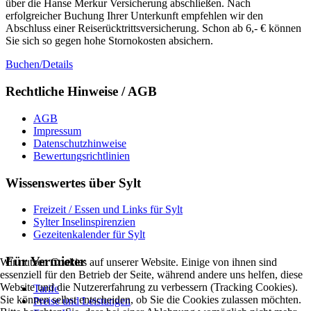
über die Hanse Merkur Versicherung abschließen. Nach
erfolgreicher Buchung Ihrer Unterkunft empfehlen wir den
Abschluss einer Reiserücktrittsversicherung. Schon ab 6,- € können
Sie sich so gegen hohe Stornokosten absichern.
Buchen/Details
Rechtliche Hinweise / AGB
AGB
Impressum
Datenschutzhinweise
Bewertungsrichtlinien
Wissenswertes über Sylt
Freizeit / Essen und Links für Sylt
Sylter Inselinspirenzien
Gezeitenkalender für Sylt
Für Vermieter
Wir nutzen Cookies auf unserer Website. Einige von ihnen sind
essenziell für den Betrieb der Seite, während andere uns helfen, diese
Website und die Nutzererfahrung zu verbessern (Tracking Cookies).
Tarife
Sie können selbst entscheiden, ob Sie die Cookies zulassen möchten.
Preise und Leistungen