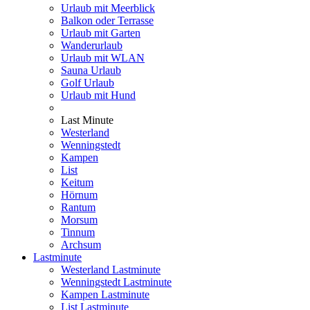
Urlaub mit Meerblick
Balkon oder Terrasse
Urlaub mit Garten
Wanderurlaub
Urlaub mit WLAN
Sauna Urlaub
Golf Urlaub
Urlaub mit Hund
Last Minute
Westerland
Wenningstedt
Kampen
List
Keitum
Hörnum
Rantum
Morsum
Tinnum
Archsum
Lastminute
Westerland Lastminute
Wenningstedt Lastminute
Kampen Lastminute
List Lastminute