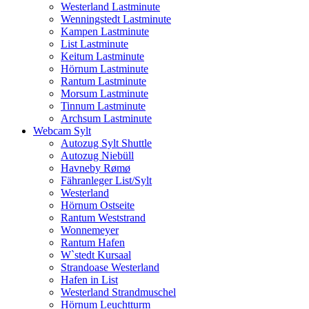
Westerland Lastminute
Wenningstedt Lastminute
Kampen Lastminute
List Lastminute
Keitum Lastminute
Hörnum Lastminute
Rantum Lastminute
Morsum Lastminute
Tinnum Lastminute
Archsum Lastminute
Webcam Sylt
Autozug Sylt Shuttle
Autozug Niebüll
Havneby Rømø
Fähranleger List/Sylt
Westerland
Hörnum Ostseite
Rantum Weststrand
Wonnemeyer
Rantum Hafen
W`stedt Kursaal
Strandoase Westerland
Hafen in List
Westerland Strandmuschel
Hörnum Leuchtturm