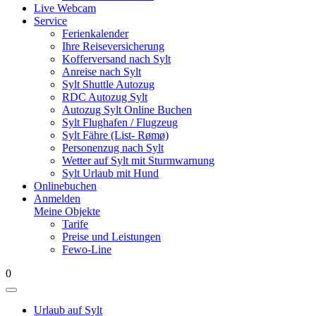
Live Webcam
Service
Ferienkalender
Ihre Reiseversicherung
Kofferversand nach Sylt
Anreise nach Sylt
Sylt Shuttle Autozug
RDC Autozug Sylt
Autozug Sylt Online Buchen
Sylt Flughafen / Flugzeug
Sylt Fähre (List- Rømø)
Personenzug nach Sylt
Wetter auf Sylt mit Sturmwarnung
Sylt Urlaub mit Hund
Onlinebuchen
Anmelden
Meine Objekte
Tarife
Preise und Leistungen
Fewo-Line
0
Urlaub auf Sylt