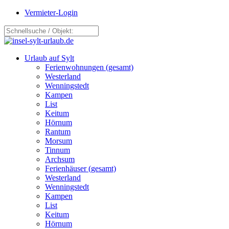
Vermieter-Login
Urlaub auf Sylt
Ferienwohnungen (gesamt)
Westerland
Wenningstedt
Kampen
List
Keitum
Hörnum
Rantum
Morsum
Tinnum
Archsum
Ferienhäuser (gesamt)
Westerland
Wenningstedt
Kampen
List
Keitum
Hörnum