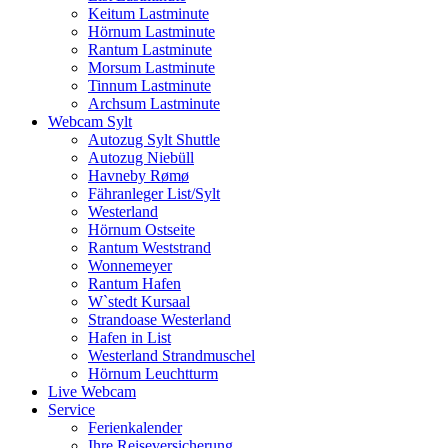
Keitum Lastminute
Hörnum Lastminute
Rantum Lastminute
Morsum Lastminute
Tinnum Lastminute
Archsum Lastminute
Webcam Sylt
Autozug Sylt Shuttle
Autozug Niebüll
Havneby Rømø
Fähranleger List/Sylt
Westerland
Hörnum Ostseite
Rantum Weststrand
Wonnemeyer
Rantum Hafen
W`stedt Kursaal
Strandoase Westerland
Hafen in List
Westerland Strandmuschel
Hörnum Leuchtturm
Live Webcam
Service
Ferienkalender
Ihre Reiseversicherung