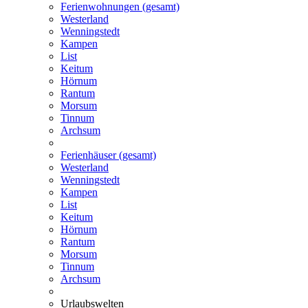
Ferienwohnungen (gesamt)
Westerland
Wenningstedt
Kampen
List
Keitum
Hörnum
Rantum
Morsum
Tinnum
Archsum
Ferienhäuser (gesamt)
Westerland
Wenningstedt
Kampen
List
Keitum
Hörnum
Rantum
Morsum
Tinnum
Archsum
Urlaubswelten