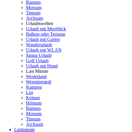
Rantum
Morsum
Tinnum
Archsum
Urlaubswelten
Urlaub mit Meerblick
Balkon oder Terrasse
Urlaub mit Garten
Wanderurlaub
Urlaub mit WLAN
Sauna Urlaub
Golf Urlaub
Urlaub mit Hund
Last Minute
Westerland
Wenningstedt
Kampen
List
Keitum
Hörnum
Rantum
Morsum
Tinnum
Archsum
Lastminute