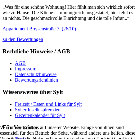
„Was für eine schöne Wohnung! Hier fühlt man sich wirklich sofort
wie zu Hause. Die Küche ist umfangreich ausgestattet, hier fehlt es
an nichts. Die geschmackvolle Einrichtung und die tolle Infrar...“
Appartement Boysenstraße 7, (26/10)
zu den Bewertungen
Rechtliche Hinweise / AGB
AGB
Impressum
Datenschutzhinweise
Bewertungsrichtlinien
Wissenswertes über Sylt
Freizeit / Essen und Links für Sylt
Sylter Inselinspirenzien
Gezeitenkalender für Sylt
Für Vermieter
Wir nutzen Cookies auf unserer Website. Einige von ihnen sind
essenziell für den Betrieb der Seite, während andere uns helfen, diese
Website und die Nutzererfahrung zu verbessern (Tracking Cookies).