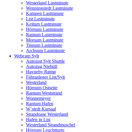
Westerland Lastminute
Wenningstedt Lastminute
Kampen Lastminute
List Lastminute
Keitum Lastminute
Hörnum Lastminute
Rantum Lastminute
Morsum Lastminute
Tinnum Lastminute
Archsum Lastminute
Webcam Sylt
Autozug Sylt Shuttle
Autozug Niebüll
Havneby Rømø
Fähranleger List/Sylt
Westerland
Hörnum Ostseite
Rantum Weststrand
Wonnemeyer
Rantum Hafen
W`stedt Kursaal
Strandoase Westerland
Hafen in List
Westerland Strandmuschel
Hörnum Leuchtturm