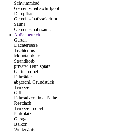
Schwimmbad
Gemeinschaftswhirlpool
Dampfbad
Gemeinschaftssolarium
Sauna
Gemeinschaftssauna
Außenbereich
Garten
Dachterrasse
Tischtennis
Mountainbike
Strandkorb
privater Tennisplatz
Gartenmöbel
Fahrräder
abgeschl. Grundstück
Terrasse
Grill
Fahrradverl. in d. Nähe
Reetdach
Terrassenmöbel
Parkplatz
Garage
Balkon
Wintergarten