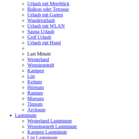
Urlaub mit Meerblick
Balkon oder Terrasse
Urlaub mit Garten
Wanderurlaub
Urlaub mit WLAN
Sauna Urlaub
Golf Urlaub
Urlaub mit Hund
Last Minute
Westerland
Wenningstedt
Kampen
List
Keitum
Hörnum
Rantum
Morsum
Tinnum
Archsum
Lastminute
Westerland Lastminute
Wenningstedt Lastminute
Kampen Lastminute
List Lastminute