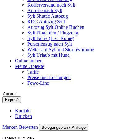
Kofferversand nach Sylt
Anreise nach Sylt
Sylt Shuttle Autozug
RDC Autozug Sylt
Autozug Sylt Online Buchen
Sylt Flughafen / Flugzeug
Sylt Fähre (List- Rømø)
Personenzug nach Sylt
Wetter auf Sylt mit Sturmwarnung
Sylt Urlaub mit Hund
Onlinebuchen
Meine Objekte
Tarife
Preise und Leistungen
Fewo-Line
Zurück
Exposé
Kontakt
Drucken
Merken
Bewerten
Belegungsplan / Anfrage
Objekt-ID::
246