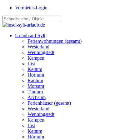
Vermieter-Login
Urlaub auf Sylt
Ferienwohnungen (gesamt)
Westerland
Wenningstedt
Kampen
List
Keitum
Hörnum
Rantum
Morsum
Tinnum
Archsum
Ferienhäuser (gesamt)
Westerland
Wenningstedt
Kampen
List
Keitum
Hörnum