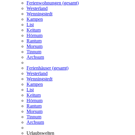
Ferienwohnungen (gesamt)
Westerland
Wenningstedt
Kampen
List
Keitum
Hörnum
Rantum
Morsum
Tinnum
Archsum
Ferienhäuser (gesamt)
Westerland
Wenningstedt
Kampen
List
Keitum
Hörnum
Rantum
Morsum
Tinnum
Archsum
Urlaubswelten