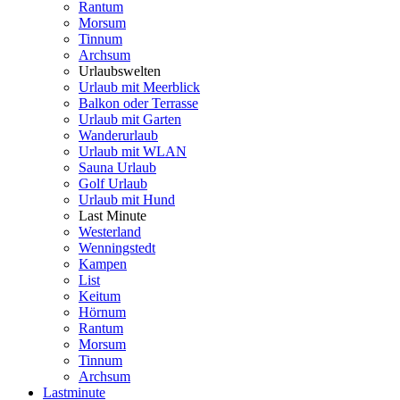
Rantum
Morsum
Tinnum
Archsum
Urlaubswelten
Urlaub mit Meerblick
Balkon oder Terrasse
Urlaub mit Garten
Wanderurlaub
Urlaub mit WLAN
Sauna Urlaub
Golf Urlaub
Urlaub mit Hund
Last Minute
Westerland
Wenningstedt
Kampen
List
Keitum
Hörnum
Rantum
Morsum
Tinnum
Archsum
Lastminute