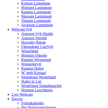
Keitum Lastminute
Hörnum Lastminute
Rantum Lastminute
Morsum Lastminute
Tinnum Lastminute
Archsum Lastminute
Webcam Sylt
Autozug Sylt Shuttle
Autozug Niebüll
Havneby Rømø
Fähranleger List/Sylt
Westerland
Hörnum Ostseite
Rantum Weststrand
Wonnemeyer
Rantum Hafen
W`stedt Kursaal
Strandoase Westerland
Hafen in List
Westerland Strandmuschel
Hörnum Leuchtturm
Live Webcam
Service
Ferienkalender
Ihre Reiseversicherung