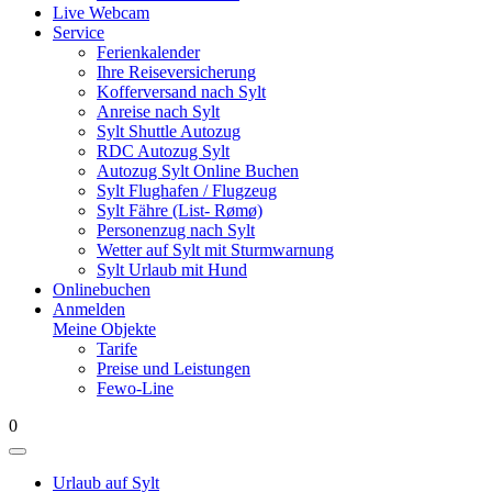
Live Webcam
Service
Ferienkalender
Ihre Reiseversicherung
Kofferversand nach Sylt
Anreise nach Sylt
Sylt Shuttle Autozug
RDC Autozug Sylt
Autozug Sylt Online Buchen
Sylt Flughafen / Flugzeug
Sylt Fähre (List- Rømø)
Personenzug nach Sylt
Wetter auf Sylt mit Sturmwarnung
Sylt Urlaub mit Hund
Onlinebuchen
Anmelden
Meine Objekte
Tarife
Preise und Leistungen
Fewo-Line
0
Urlaub auf Sylt