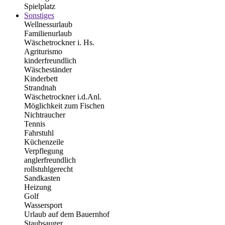
Spielplatz
Sonstiges
Wellnessurlaub
Familienurlaub
Wäschetrockner i. Hs.
Agriturismo
kinderfreundlich
Wäscheständer
Kinderbett
Strandnah
Wäschetrockner i.d.Anl.
Möglichkeit zum Fischen
Nichtraucher
Tennis
Fahrstuhl
Küchenzeile
Verpflegung
anglerfreundlich
rollstuhlgerecht
Sandkasten
Heizung
Golf
Wassersport
Urlaub auf dem Bauernhof
Staubsauger