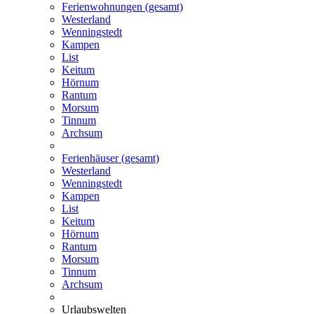
Ferienwohnungen (gesamt)
Westerland
Wenningstedt
Kampen
List
Keitum
Hörnum
Rantum
Morsum
Tinnum
Archsum
Ferienhäuser (gesamt)
Westerland
Wenningstedt
Kampen
List
Keitum
Hörnum
Rantum
Morsum
Tinnum
Archsum
Urlaubswelten