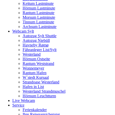
Keitum Lastminute
Hörnum Lastminute
Rantum Lastminute
Morsum Lastminute
Tinnum Lastminute
Archsum Lastminute
Webcam Sylt
Autozug Sylt Shuttle
Autozug Niebüll
Havneby Rømø
Fähranleger List/Sylt
Westerland
Hörnum Ostseite
Rantum Weststrand
Wonnemeyer
Rantum Hafen
W`stedt Kursaal
Strandoase Westerland
Hafen in List
Westerland Strandmuschel
Hörnum Leuchtturm
Live Webcam
Service
Ferienkalender
Ihre Reiseversicherung