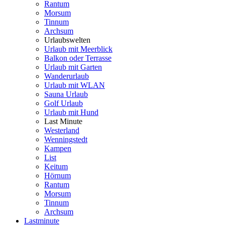
Rantum
Morsum
Tinnum
Archsum
Urlaubswelten
Urlaub mit Meerblick
Balkon oder Terrasse
Urlaub mit Garten
Wanderurlaub
Urlaub mit WLAN
Sauna Urlaub
Golf Urlaub
Urlaub mit Hund
Last Minute
Westerland
Wenningstedt
Kampen
List
Keitum
Hörnum
Rantum
Morsum
Tinnum
Archsum
Lastminute