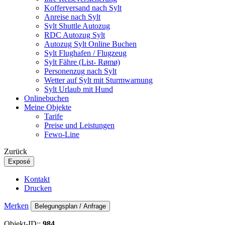
Kofferversand nach Sylt
Anreise nach Sylt
Sylt Shuttle Autozug
RDC Autozug Sylt
Autozug Sylt Online Buchen
Sylt Flughafen / Flugzeug
Sylt Fähre (List- Rømø)
Personenzug nach Sylt
Wetter auf Sylt mit Sturmwarnung
Sylt Urlaub mit Hund
Onlinebuchen
Meine Objekte
Tarife
Preise und Leistungen
Fewo-Line
Zurück
Exposé
Kontakt
Drucken
Merken
Belegungsplan / Anfrage
Objekt-ID::
984