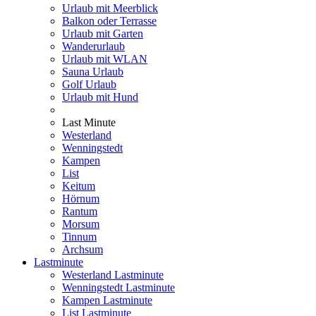
Urlaub mit Meerblick
Balkon oder Terrasse
Urlaub mit Garten
Wanderurlaub
Urlaub mit WLAN
Sauna Urlaub
Golf Urlaub
Urlaub mit Hund
Last Minute
Westerland
Wenningstedt
Kampen
List
Keitum
Hörnum
Rantum
Morsum
Tinnum
Archsum
Lastminute
Westerland Lastminute
Wenningstedt Lastminute
Kampen Lastminute
List Lastminute