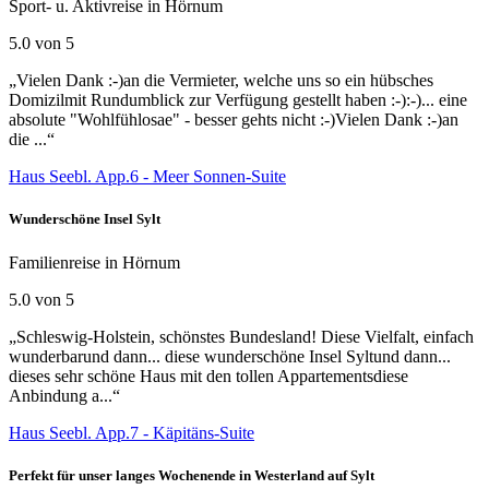
Sport- u. Aktivreise in Hörnum
5.0 von 5
„Vielen Dank :-)an die Vermieter, welche uns so ein hübsches
Domizilmit Rundumblick zur Verfügung gestellt haben :-):-)... eine
absolute "Wohlfühlosae" - besser gehts nicht :-)Vielen Dank :-)an
die ...“
Haus Seebl. App.6 - Meer Sonnen-Suite
Wunderschöne Insel Sylt
Familienreise in Hörnum
5.0 von 5
„Schleswig-Holstein, schönstes Bundesland! Diese Vielfalt, einfach
wunderbarund dann... diese wunderschöne Insel Syltund dann...
dieses sehr schöne Haus mit den tollen Appartementsdiese
Anbindung a...“
Haus Seebl. App.7 - Käpitäns-Suite
Perfekt für unser langes Wochenende in Westerland auf Sylt