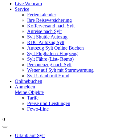
Live Webcam
Service
Ferienkalender
Ihre Reiseversicherung
Kofferversand nach Sylt
Anreise nach Sylt
Sylt Shuttle Autozug
RDC Autozug Sylt
Autozug Sylt Online Buchen
Sylt Flughafen / Flugzeug
Sylt Fähre (List- Rømø)
Personenzug nach Sylt
Wetter auf Sylt mit Sturmwarnung
Sylt Urlaub mit Hund
Onlinebuchen
Anmelden
Meine Objekte
Tarife
Preise und Leistungen
Fewo-Line
0
Urlaub auf Sylt