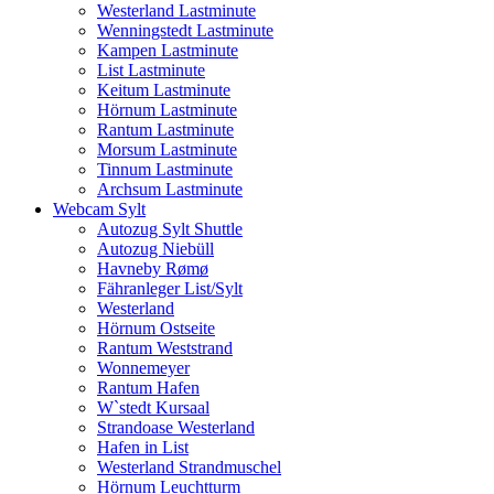
Westerland Lastminute
Wenningstedt Lastminute
Kampen Lastminute
List Lastminute
Keitum Lastminute
Hörnum Lastminute
Rantum Lastminute
Morsum Lastminute
Tinnum Lastminute
Archsum Lastminute
Webcam Sylt
Autozug Sylt Shuttle
Autozug Niebüll
Havneby Rømø
Fähranleger List/Sylt
Westerland
Hörnum Ostseite
Rantum Weststrand
Wonnemeyer
Rantum Hafen
W`stedt Kursaal
Strandoase Westerland
Hafen in List
Westerland Strandmuschel
Hörnum Leuchtturm