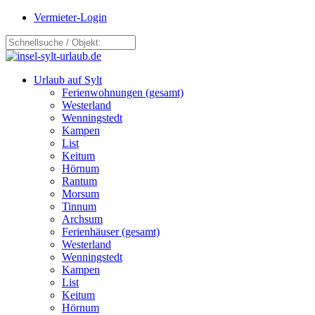
Vermieter-Login
Urlaub auf Sylt
Ferienwohnungen (gesamt)
Westerland
Wenningstedt
Kampen
List
Keitum
Hörnum
Rantum
Morsum
Tinnum
Archsum
Ferienhäuser (gesamt)
Westerland
Wenningstedt
Kampen
List
Keitum
Hörnum