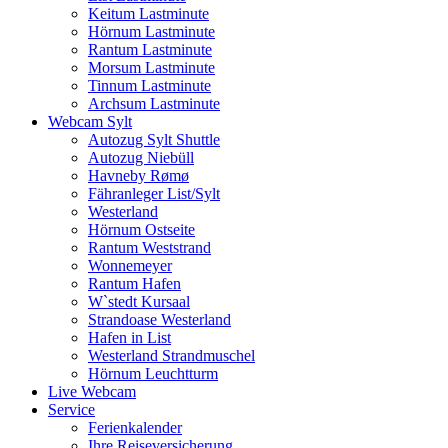
Keitum Lastminute
Hörnum Lastminute
Rantum Lastminute
Morsum Lastminute
Tinnum Lastminute
Archsum Lastminute
Webcam Sylt
Autozug Sylt Shuttle
Autozug Niebüll
Havneby Rømø
Fähranleger List/Sylt
Westerland
Hörnum Ostseite
Rantum Weststrand
Wonnemeyer
Rantum Hafen
W`stedt Kursaal
Strandoase Westerland
Hafen in List
Westerland Strandmuschel
Hörnum Leuchtturm
Live Webcam
Service
Ferienkalender
Ihre Reiseversicherung