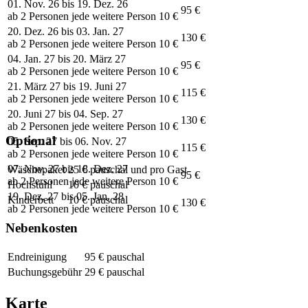
01. Nov. 26 bis 19. Dez. 26
95 €
ab 2 Personen jede weitere Person 10 €
20. Dez. 26 bis 03. Jan. 27
130 €
ab 2 Personen jede weitere Person 10 €
04. Jan. 27 bis 20. März 27
95 €
ab 2 Personen jede weitere Person 10 €
21. März 27 bis 19. Juni 27
115 €
ab 2 Personen jede weitere Person 10 €
20. Juni 27 bis 04. Sep. 27
130 €
ab 2 Personen jede weitere Person 10 €
Optional
05. Sep. 27 bis 06. Nov. 27
115 €
ab 2 Personen jede weitere Person 10 €
07. Nov. 27 bis 18. Dez. 27
Wäschepaket
25 € pauschal und pro Gast
95 €
ab 2 Personen jede weitere Person 10 €
Hochstuhl
10 € pauschal
19. Dez. 27 bis 05. Jan. 28
Kinderbett
10 € pauschal
130 €
ab 2 Personen jede weitere Person 10 €
Nebenkosten
Endreinigung
95 € pauschal
Buchungsgebühr
29 € pauschal
Karte