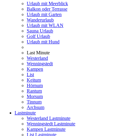
Urlaub mit Meerblick
Balkon oder Terrasse
Urlaub mit Garten
Wanderurlaub
Urlaub mit WLAN
Sauna Urlaub
Golf Urlaub
Urlaub mit Hund
Last Minute
Westerland
Wenningstedt
Kampen
List
Keitum
Hörnum
Rantum
Morsum
Tinnum
Archsum
Lastminute
Westerland Lastminute
Wenningstedt Lastminute
Kampen Lastminute
List Lastminute