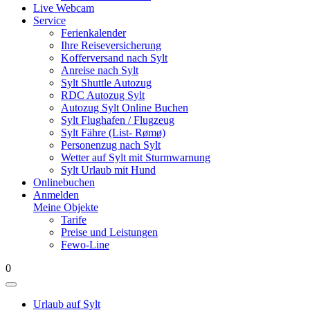
Live Webcam
Service
Ferienkalender
Ihre Reiseversicherung
Kofferversand nach Sylt
Anreise nach Sylt
Sylt Shuttle Autozug
RDC Autozug Sylt
Autozug Sylt Online Buchen
Sylt Flughafen / Flugzeug
Sylt Fähre (List- Rømø)
Personenzug nach Sylt
Wetter auf Sylt mit Sturmwarnung
Sylt Urlaub mit Hund
Onlinebuchen
Anmelden
Meine Objekte
Tarife
Preise und Leistungen
Fewo-Line
0
Urlaub auf Sylt