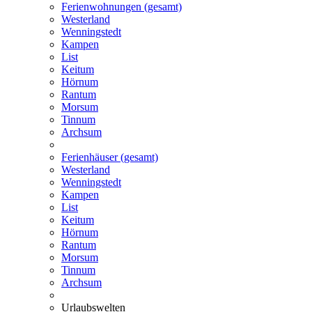
Ferienwohnungen (gesamt)
Westerland
Wenningstedt
Kampen
List
Keitum
Hörnum
Rantum
Morsum
Tinnum
Archsum
Ferienhäuser (gesamt)
Westerland
Wenningstedt
Kampen
List
Keitum
Hörnum
Rantum
Morsum
Tinnum
Archsum
Urlaubswelten