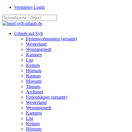
Vermieter-Login
Urlaub auf Sylt
Ferienwohnungen (gesamt)
Westerland
Wenningstedt
Kampen
List
Keitum
Hörnum
Rantum
Morsum
Tinnum
Archsum
Ferienhäuser (gesamt)
Westerland
Wenningstedt
Kampen
List
Keitum
Hörnum