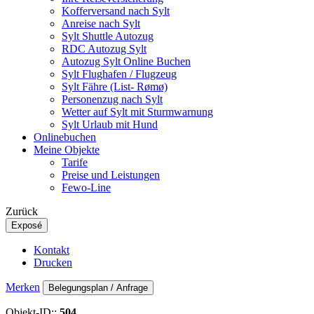
Kofferversand nach Sylt
Anreise nach Sylt
Sylt Shuttle Autozug
RDC Autozug Sylt
Autozug Sylt Online Buchen
Sylt Flughafen / Flugzeug
Sylt Fähre (List- Rømø)
Personenzug nach Sylt
Wetter auf Sylt mit Sturmwarnung
Sylt Urlaub mit Hund
Onlinebuchen
Meine Objekte
Tarife
Preise und Leistungen
Fewo-Line
Zurück
Exposé
Kontakt
Drucken
Merken
Belegungsplan / Anfrage
Objekt-ID::
504