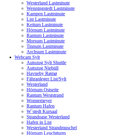
Westerland Lastminute
Wenningstedt Lastminute
Kampen Lastminute
List Lastminute
Keitum Lastminute
Hörnum Lastminute
Rantum Lastminute
Morsum Lastminute
Tinnum Lastminute
Archsum Lastminute
Webcam Sylt
Autozug Sylt Shuttle
Autozug Niebüll
Havneby Rømø
Fähranleger List/Sylt
Westerland
Hörnum Ostseite
Rantum Weststrand
Wonnemeyer
Rantum Hafen
W`stedt Kursaal
Strandoase Westerland
Hafen in List
Westerland Strandmuschel
Hörnum Leuchtturm