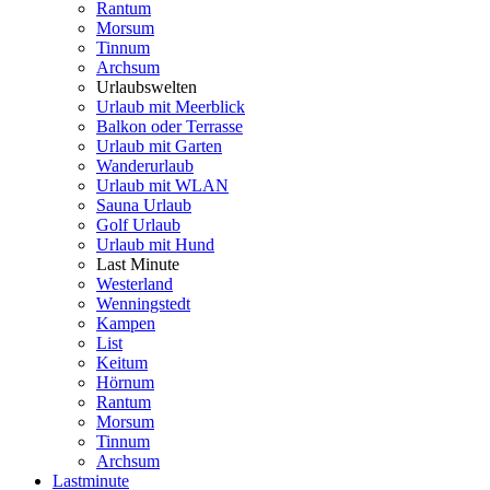
Rantum
Morsum
Tinnum
Archsum
Urlaubswelten
Urlaub mit Meerblick
Balkon oder Terrasse
Urlaub mit Garten
Wanderurlaub
Urlaub mit WLAN
Sauna Urlaub
Golf Urlaub
Urlaub mit Hund
Last Minute
Westerland
Wenningstedt
Kampen
List
Keitum
Hörnum
Rantum
Morsum
Tinnum
Archsum
Lastminute