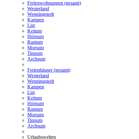
Ferienwohnungen (gesamt)
Westerland
Wenningstedt
Kampen
List
Keitum
Hörnum
Rantum
Morsum
Tinnum
Archsum
Ferienhäuser (gesamt)
Westerland
Wenningstedt
Kampen
List
Keitum
Hörnum
Rantum
Morsum
Tinnum
Archsum
Urlaubswelten