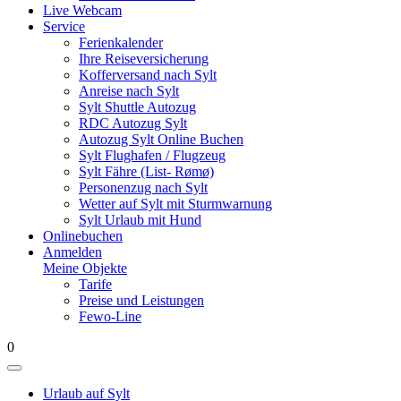
Live Webcam
Service
Ferienkalender
Ihre Reiseversicherung
Kofferversand nach Sylt
Anreise nach Sylt
Sylt Shuttle Autozug
RDC Autozug Sylt
Autozug Sylt Online Buchen
Sylt Flughafen / Flugzeug
Sylt Fähre (List- Rømø)
Personenzug nach Sylt
Wetter auf Sylt mit Sturmwarnung
Sylt Urlaub mit Hund
Onlinebuchen
Anmelden
Meine Objekte
Tarife
Preise und Leistungen
Fewo-Line
0
Urlaub auf Sylt