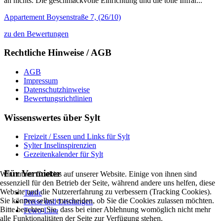
an nichts. Die geschmackvolle Einrichtung und die tolle Infrar...“
Appartement Boysenstraße 7, (26/10)
zu den Bewertungen
Rechtliche Hinweise / AGB
AGB
Impressum
Datenschutzhinweise
Bewertungsrichtlinien
Wissenswertes über Sylt
Freizeit / Essen und Links für Sylt
Sylter Inselinspirenzien
Gezeitenkalender für Sylt
Für Vermieter
Wir nutzen Cookies auf unserer Website. Einige von ihnen sind
essenziell für den Betrieb der Seite, während andere uns helfen, diese
Website und die Nutzererfahrung zu verbessern (Tracking Cookies).
Tarife
Sie können selbst entscheiden, ob Sie die Cookies zulassen möchten.
Preise und Leistungen
Bitte beachten Sie, dass bei einer Ablehnung womöglich nicht mehr
Fewo-Line
alle Funktionalitäten der Seite zur Verfügung stehen.