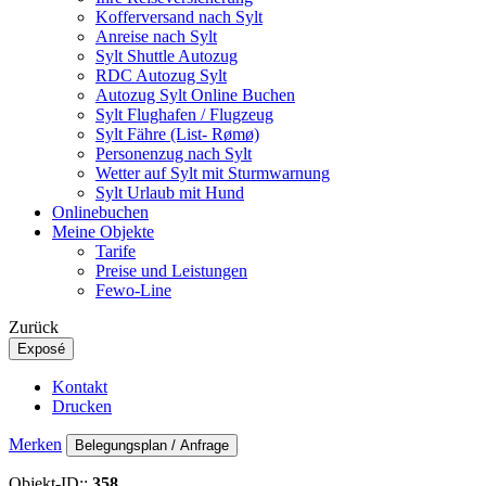
Kofferversand nach Sylt
Anreise nach Sylt
Sylt Shuttle Autozug
RDC Autozug Sylt
Autozug Sylt Online Buchen
Sylt Flughafen / Flugzeug
Sylt Fähre (List- Rømø)
Personenzug nach Sylt
Wetter auf Sylt mit Sturmwarnung
Sylt Urlaub mit Hund
Onlinebuchen
Meine Objekte
Tarife
Preise und Leistungen
Fewo-Line
Zurück
Exposé
Kontakt
Drucken
Merken
Belegungsplan / Anfrage
Objekt-ID::
358