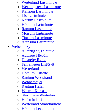
Westerland Lastminute
Wenningstedt Lastminute
Kampen Lastminute
List Lastminute
Keitum Lastminute
Hörnum Lastminute
Rantum Lastminute
Morsum Lastminute
Tinnum Lastminute
Archsum Lastminute
Webcam Sylt
Autozug Sylt Shuttle
Autozug Niebüll
Havneby Rømø
Fähranleger List/Sylt
Westerland
Hörnum Ostseite
Rantum Weststrand
Wonnemeyer
Rantum Hafen
W`stedt Kursaal
Strandoase Westerland
Hafen in List
Westerland Strandmuschel
Hörnum Leuchtturm