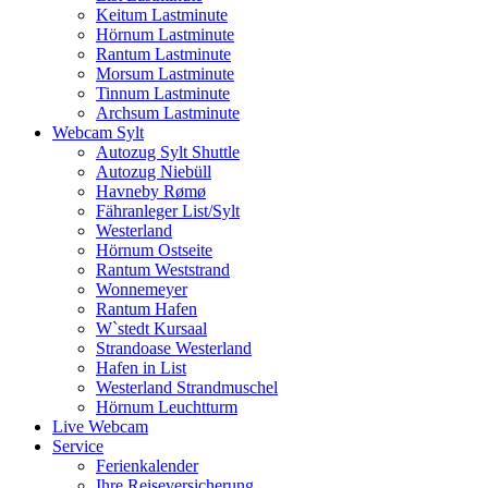
Keitum Lastminute
Hörnum Lastminute
Rantum Lastminute
Morsum Lastminute
Tinnum Lastminute
Archsum Lastminute
Webcam Sylt
Autozug Sylt Shuttle
Autozug Niebüll
Havneby Rømø
Fähranleger List/Sylt
Westerland
Hörnum Ostseite
Rantum Weststrand
Wonnemeyer
Rantum Hafen
W`stedt Kursaal
Strandoase Westerland
Hafen in List
Westerland Strandmuschel
Hörnum Leuchtturm
Live Webcam
Service
Ferienkalender
Ihre Reiseversicherung