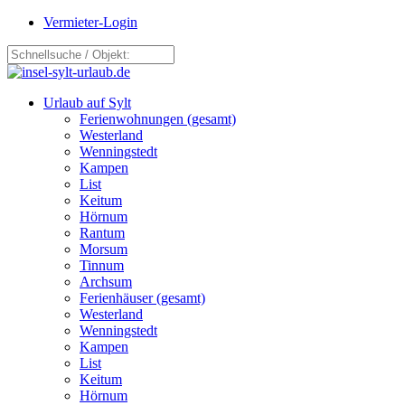
Vermieter-Login
Urlaub auf Sylt
Ferienwohnungen (gesamt)
Westerland
Wenningstedt
Kampen
List
Keitum
Hörnum
Rantum
Morsum
Tinnum
Archsum
Ferienhäuser (gesamt)
Westerland
Wenningstedt
Kampen
List
Keitum
Hörnum