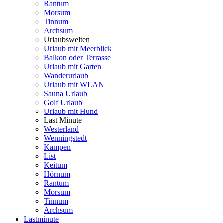
Rantum
Morsum
Tinnum
Archsum
Urlaubswelten
Urlaub mit Meerblick
Balkon oder Terrasse
Urlaub mit Garten
Wanderurlaub
Urlaub mit WLAN
Sauna Urlaub
Golf Urlaub
Urlaub mit Hund
Last Minute
Westerland
Wenningstedt
Kampen
List
Keitum
Hörnum
Rantum
Morsum
Tinnum
Archsum
Lastminute