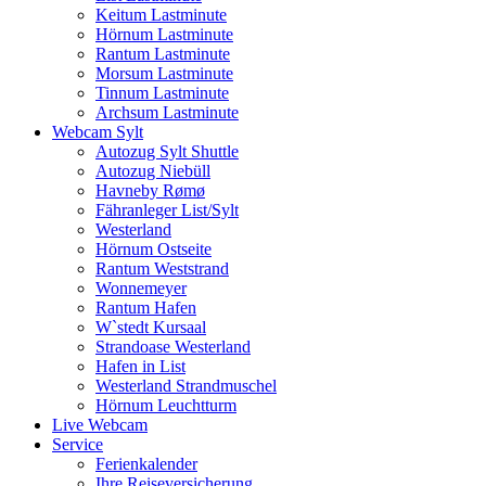
Keitum Lastminute
Hörnum Lastminute
Rantum Lastminute
Morsum Lastminute
Tinnum Lastminute
Archsum Lastminute
Webcam Sylt
Autozug Sylt Shuttle
Autozug Niebüll
Havneby Rømø
Fähranleger List/Sylt
Westerland
Hörnum Ostseite
Rantum Weststrand
Wonnemeyer
Rantum Hafen
W`stedt Kursaal
Strandoase Westerland
Hafen in List
Westerland Strandmuschel
Hörnum Leuchtturm
Live Webcam
Service
Ferienkalender
Ihre Reiseversicherung