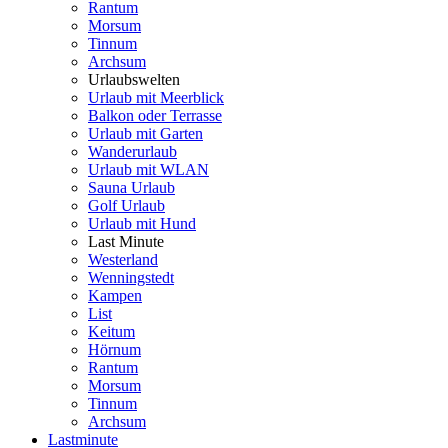
Rantum
Morsum
Tinnum
Archsum
Urlaubswelten
Urlaub mit Meerblick
Balkon oder Terrasse
Urlaub mit Garten
Wanderurlaub
Urlaub mit WLAN
Sauna Urlaub
Golf Urlaub
Urlaub mit Hund
Last Minute
Westerland
Wenningstedt
Kampen
List
Keitum
Hörnum
Rantum
Morsum
Tinnum
Archsum
Lastminute