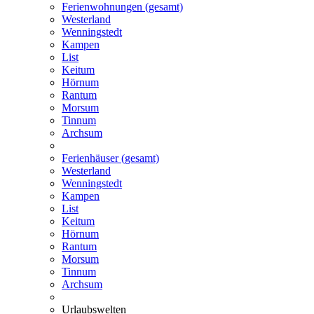
Ferienwohnungen (gesamt)
Westerland
Wenningstedt
Kampen
List
Keitum
Hörnum
Rantum
Morsum
Tinnum
Archsum
Ferienhäuser (gesamt)
Westerland
Wenningstedt
Kampen
List
Keitum
Hörnum
Rantum
Morsum
Tinnum
Archsum
Urlaubswelten