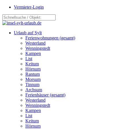
Vermieter-Login
Urlaub auf Sylt
Ferienwohnungen (gesamt)
Westerland
Wenningstedt
Kampen
List
Keitum
Hörnum
Rantum
Morsum
Tinnum
Archsum
Ferienhäuser (gesamt)
Westerland
Wenningstedt
Kampen
List
Keitum
Hörnum