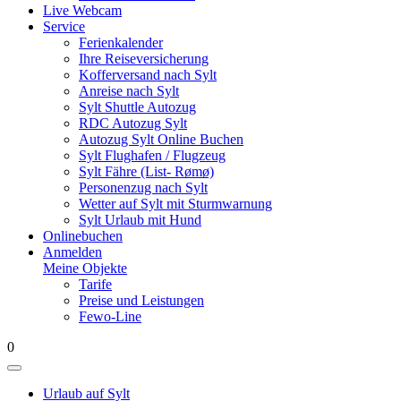
Live Webcam
Service
Ferienkalender
Ihre Reiseversicherung
Kofferversand nach Sylt
Anreise nach Sylt
Sylt Shuttle Autozug
RDC Autozug Sylt
Autozug Sylt Online Buchen
Sylt Flughafen / Flugzeug
Sylt Fähre (List- Rømø)
Personenzug nach Sylt
Wetter auf Sylt mit Sturmwarnung
Sylt Urlaub mit Hund
Onlinebuchen
Anmelden
Meine Objekte
Tarife
Preise und Leistungen
Fewo-Line
0
Urlaub auf Sylt