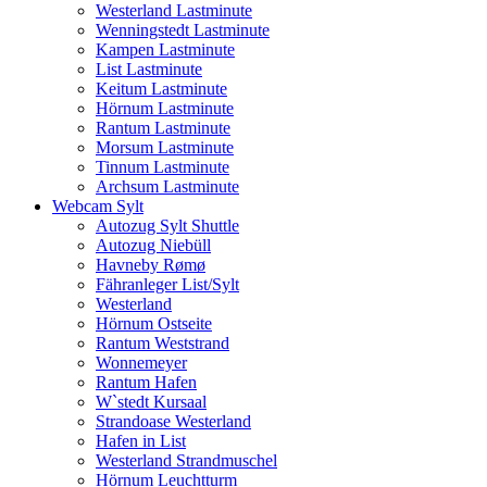
Westerland Lastminute
Wenningstedt Lastminute
Kampen Lastminute
List Lastminute
Keitum Lastminute
Hörnum Lastminute
Rantum Lastminute
Morsum Lastminute
Tinnum Lastminute
Archsum Lastminute
Webcam Sylt
Autozug Sylt Shuttle
Autozug Niebüll
Havneby Rømø
Fähranleger List/Sylt
Westerland
Hörnum Ostseite
Rantum Weststrand
Wonnemeyer
Rantum Hafen
W`stedt Kursaal
Strandoase Westerland
Hafen in List
Westerland Strandmuschel
Hörnum Leuchtturm