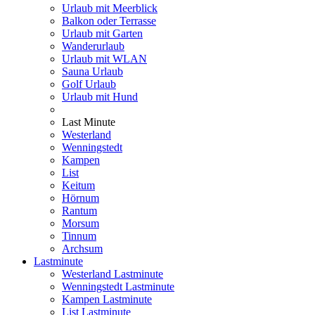
Urlaub mit Meerblick
Balkon oder Terrasse
Urlaub mit Garten
Wanderurlaub
Urlaub mit WLAN
Sauna Urlaub
Golf Urlaub
Urlaub mit Hund
Last Minute
Westerland
Wenningstedt
Kampen
List
Keitum
Hörnum
Rantum
Morsum
Tinnum
Archsum
Lastminute
Westerland Lastminute
Wenningstedt Lastminute
Kampen Lastminute
List Lastminute