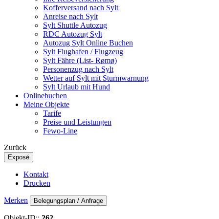
Kofferversand nach Sylt
Anreise nach Sylt
Sylt Shuttle Autozug
RDC Autozug Sylt
Autozug Sylt Online Buchen
Sylt Flughafen / Flugzeug
Sylt Fähre (List- Rømø)
Personenzug nach Sylt
Wetter auf Sylt mit Sturmwarnung
Sylt Urlaub mit Hund
Onlinebuchen
Meine Objekte
Tarife
Preise und Leistungen
Fewo-Line
Zurück
Exposé
Kontakt
Drucken
Merken
Belegungsplan / Anfrage
Objekt-ID::
262