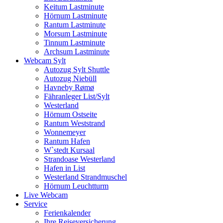
Keitum Lastminute
Hörnum Lastminute
Rantum Lastminute
Morsum Lastminute
Tinnum Lastminute
Archsum Lastminute
Webcam Sylt
Autozug Sylt Shuttle
Autozug Niebüll
Havneby Rømø
Fähranleger List/Sylt
Westerland
Hörnum Ostseite
Rantum Weststrand
Wonnemeyer
Rantum Hafen
W`stedt Kursaal
Strandoase Westerland
Hafen in List
Westerland Strandmuschel
Hörnum Leuchtturm
Live Webcam
Service
Ferienkalender
Ihre Reiseversicherung