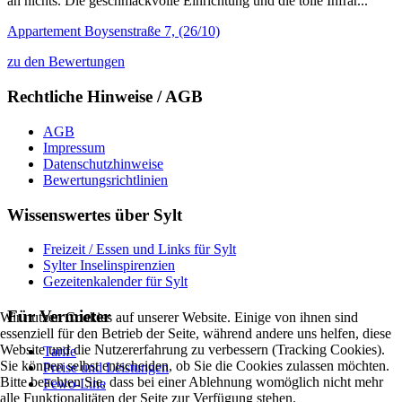
an nichts. Die geschmackvolle Einrichtung und die tolle Infrar...“
Appartement Boysenstraße 7, (26/10)
zu den Bewertungen
Rechtliche Hinweise / AGB
AGB
Impressum
Datenschutzhinweise
Bewertungsrichtlinien
Wissenswertes über Sylt
Freizeit / Essen und Links für Sylt
Sylter Inselinspirenzien
Gezeitenkalender für Sylt
Für Vermieter
Wir nutzen Cookies auf unserer Website. Einige von ihnen sind
essenziell für den Betrieb der Seite, während andere uns helfen, diese
Website und die Nutzererfahrung zu verbessern (Tracking Cookies).
Tarife
Sie können selbst entscheiden, ob Sie die Cookies zulassen möchten.
Preise und Leistungen
Bitte beachten Sie, dass bei einer Ablehnung womöglich nicht mehr
Fewo-Line
alle Funktionalitäten der Seite zur Verfügung stehen.