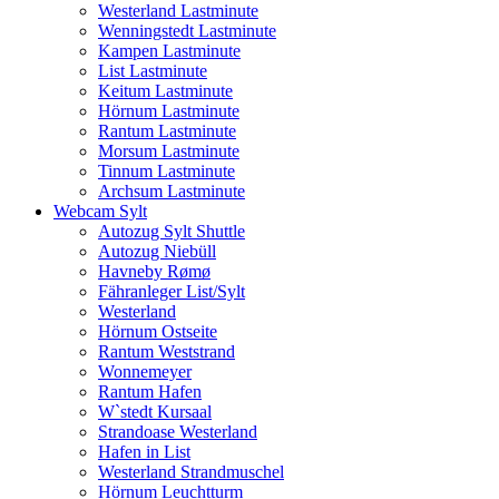
Westerland Lastminute
Wenningstedt Lastminute
Kampen Lastminute
List Lastminute
Keitum Lastminute
Hörnum Lastminute
Rantum Lastminute
Morsum Lastminute
Tinnum Lastminute
Archsum Lastminute
Webcam Sylt
Autozug Sylt Shuttle
Autozug Niebüll
Havneby Rømø
Fähranleger List/Sylt
Westerland
Hörnum Ostseite
Rantum Weststrand
Wonnemeyer
Rantum Hafen
W`stedt Kursaal
Strandoase Westerland
Hafen in List
Westerland Strandmuschel
Hörnum Leuchtturm