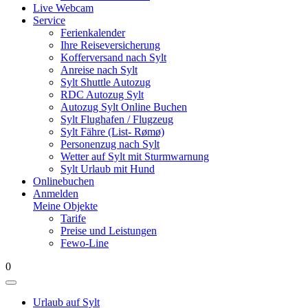
Live Webcam
Service
Ferienkalender
Ihre Reiseversicherung
Kofferversand nach Sylt
Anreise nach Sylt
Sylt Shuttle Autozug
RDC Autozug Sylt
Autozug Sylt Online Buchen
Sylt Flughafen / Flugzeug
Sylt Fähre (List- Rømø)
Personenzug nach Sylt
Wetter auf Sylt mit Sturmwarnung
Sylt Urlaub mit Hund
Onlinebuchen
Anmelden
Meine Objekte
Tarife
Preise und Leistungen
Fewo-Line
0
Urlaub auf Sylt