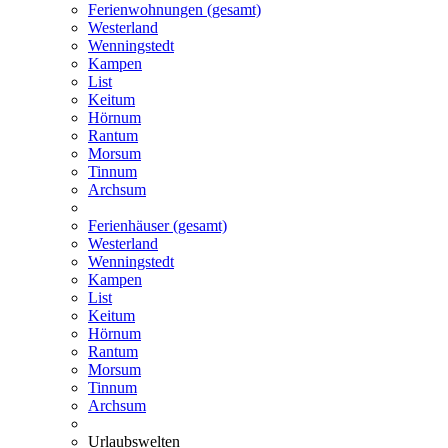
Ferienwohnungen (gesamt)
Westerland
Wenningstedt
Kampen
List
Keitum
Hörnum
Rantum
Morsum
Tinnum
Archsum
Ferienhäuser (gesamt)
Westerland
Wenningstedt
Kampen
List
Keitum
Hörnum
Rantum
Morsum
Tinnum
Archsum
Urlaubswelten