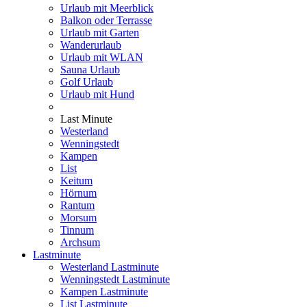
Urlaub mit Meerblick
Balkon oder Terrasse
Urlaub mit Garten
Wanderurlaub
Urlaub mit WLAN
Sauna Urlaub
Golf Urlaub
Urlaub mit Hund
Last Minute
Westerland
Wenningstedt
Kampen
List
Keitum
Hörnum
Rantum
Morsum
Tinnum
Archsum
Lastminute
Westerland Lastminute
Wenningstedt Lastminute
Kampen Lastminute
List Lastminute