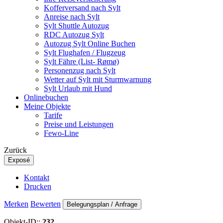
Kofferversand nach Sylt
Anreise nach Sylt
Sylt Shuttle Autozug
RDC Autozug Sylt
Autozug Sylt Online Buchen
Sylt Flughafen / Flugzeug
Sylt Fähre (List- Rømø)
Personenzug nach Sylt
Wetter auf Sylt mit Sturmwarnung
Sylt Urlaub mit Hund
Onlinebuchen
Meine Objekte
Tarife
Preise und Leistungen
Fewo-Line
Zurück
Exposé
Kontakt
Drucken
Merken
Bewerten
Belegungsplan / Anfrage
Objekt-ID::
232