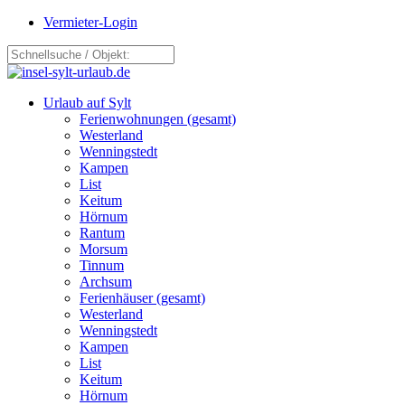
Vermieter-Login
Urlaub auf Sylt
Ferienwohnungen (gesamt)
Westerland
Wenningstedt
Kampen
List
Keitum
Hörnum
Rantum
Morsum
Tinnum
Archsum
Ferienhäuser (gesamt)
Westerland
Wenningstedt
Kampen
List
Keitum
Hörnum