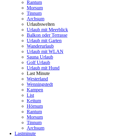
Rantum
Morsum
Tinnum
Archsum
Urlaubswelten
Urlaub mit Meerblick
Balkon oder Terrasse
Urlaub mit Garten
Wanderurlaub
Urlaub mit WLAN
Sauna Urlaub
Golf Urlaub
Urlaub mit Hund
Last Minute
Westerland
Wenningstedt
Kampen
List
Keitum
Hörnum
Rantum
Morsum
Tinnum
Archsum
Lastminute