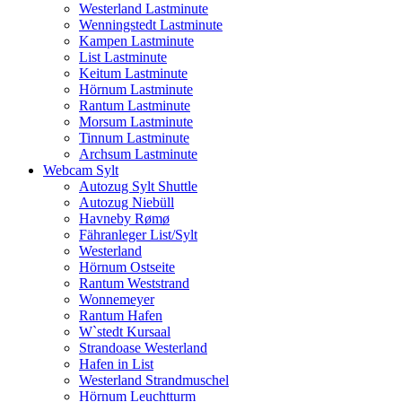
Westerland Lastminute
Wenningstedt Lastminute
Kampen Lastminute
List Lastminute
Keitum Lastminute
Hörnum Lastminute
Rantum Lastminute
Morsum Lastminute
Tinnum Lastminute
Archsum Lastminute
Webcam Sylt
Autozug Sylt Shuttle
Autozug Niebüll
Havneby Rømø
Fähranleger List/Sylt
Westerland
Hörnum Ostseite
Rantum Weststrand
Wonnemeyer
Rantum Hafen
W`stedt Kursaal
Strandoase Westerland
Hafen in List
Westerland Strandmuschel
Hörnum Leuchtturm