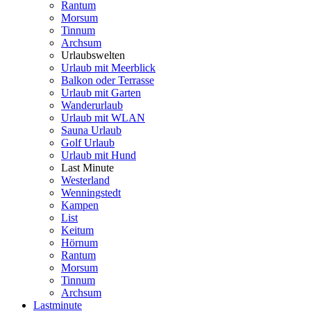
Rantum
Morsum
Tinnum
Archsum
Urlaubswelten
Urlaub mit Meerblick
Balkon oder Terrasse
Urlaub mit Garten
Wanderurlaub
Urlaub mit WLAN
Sauna Urlaub
Golf Urlaub
Urlaub mit Hund
Last Minute
Westerland
Wenningstedt
Kampen
List
Keitum
Hörnum
Rantum
Morsum
Tinnum
Archsum
Lastminute