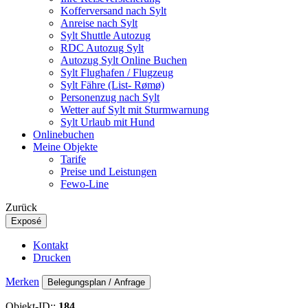
Kofferversand nach Sylt
Anreise nach Sylt
Sylt Shuttle Autozug
RDC Autozug Sylt
Autozug Sylt Online Buchen
Sylt Flughafen / Flugzeug
Sylt Fähre (List- Rømø)
Personenzug nach Sylt
Wetter auf Sylt mit Sturmwarnung
Sylt Urlaub mit Hund
Onlinebuchen
Meine Objekte
Tarife
Preise und Leistungen
Fewo-Line
Zurück
Exposé
Kontakt
Drucken
Merken
Belegungsplan / Anfrage
Objekt-ID::
184