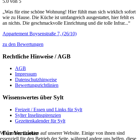
5.0 von 5
„Was für eine schöne Wohnung! Hier fühlt man sich wirklich sofort
wie zu Hause. Die Küche ist umfangreich ausgestattet, hier fehlt es
an nichts. Die geschmackvolle Einrichtung und die tolle Infrar...“
Appartement Boysenstraße 7, (26/10)
zu den Bewertungen
Rechtliche Hinweise / AGB
AGB
Impressum
Datenschutzhinweise
Bewertungsrichtlinien
Wissenswertes über Sylt
Freizeit / Essen und Links für Sylt
Sylter Inselinspirenzien
Gezeitenkalender für Sylt
Für Vermieter
Wir nutzen Cookies auf unserer Website. Einige von ihnen sind
essenziell für den Betrieb der Seite, während andere uns helfen, diese