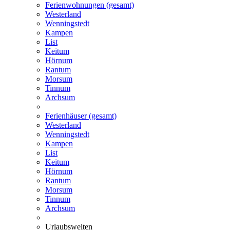
Ferienwohnungen (gesamt)
Westerland
Wenningstedt
Kampen
List
Keitum
Hörnum
Rantum
Morsum
Tinnum
Archsum
Ferienhäuser (gesamt)
Westerland
Wenningstedt
Kampen
List
Keitum
Hörnum
Rantum
Morsum
Tinnum
Archsum
Urlaubswelten