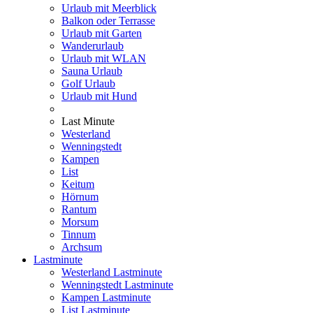
Urlaub mit Meerblick
Balkon oder Terrasse
Urlaub mit Garten
Wanderurlaub
Urlaub mit WLAN
Sauna Urlaub
Golf Urlaub
Urlaub mit Hund
Last Minute
Westerland
Wenningstedt
Kampen
List
Keitum
Hörnum
Rantum
Morsum
Tinnum
Archsum
Lastminute
Westerland Lastminute
Wenningstedt Lastminute
Kampen Lastminute
List Lastminute