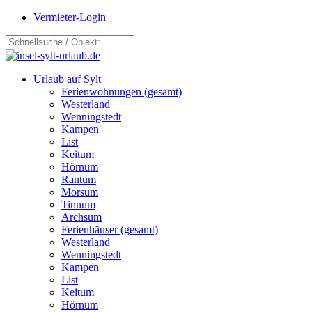
Vermieter-Login
Urlaub auf Sylt
Ferienwohnungen (gesamt)
Westerland
Wenningstedt
Kampen
List
Keitum
Hörnum
Rantum
Morsum
Tinnum
Archsum
Ferienhäuser (gesamt)
Westerland
Wenningstedt
Kampen
List
Keitum
Hörnum