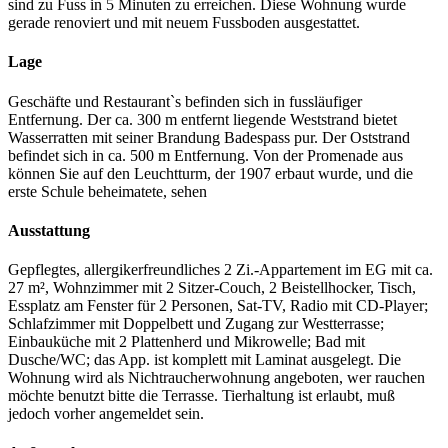
sind zu Fuss in 5 Minuten zu erreichen. Diese Wohnung wurde
gerade renoviert und mit neuem Fussboden ausgestattet.
Lage
Geschäfte und Restaurant`s befinden sich in fussläufiger
Entfernung. Der ca. 300 m entfernt liegende Weststrand bietet
Wasserratten mit seiner Brandung Badespass pur. Der Oststrand
befindet sich in ca. 500 m Entfernung. Von der Promenade aus
können Sie auf den Leuchtturm, der 1907 erbaut wurde, und die
erste Schule beheimatete, sehen
Ausstattung
Gepflegtes, allergikerfreundliches 2 Zi.-Appartement im EG mit ca.
27 m², Wohnzimmer mit 2 Sitzer-Couch, 2 Beistellhocker, Tisch,
Essplatz am Fenster für 2 Personen, Sat-TV, Radio mit CD-Player;
Schlafzimmer mit Doppelbett und Zugang zur Westterrasse;
Einbauküche mit 2 Plattenherd und Mikrowelle; Bad mit
Dusche/WC; das App. ist komplett mit Laminat ausgelegt. Die
Wohnung wird als Nichtraucherwohnung angeboten, wer rauchen
möchte benutzt bitte die Terrasse. Tierhaltung ist erlaubt, muß
jedoch vorher angemeldet sein.