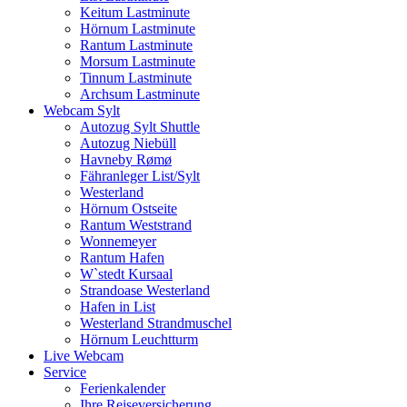
Keitum Lastminute
Hörnum Lastminute
Rantum Lastminute
Morsum Lastminute
Tinnum Lastminute
Archsum Lastminute
Webcam Sylt
Autozug Sylt Shuttle
Autozug Niebüll
Havneby Rømø
Fähranleger List/Sylt
Westerland
Hörnum Ostseite
Rantum Weststrand
Wonnemeyer
Rantum Hafen
W`stedt Kursaal
Strandoase Westerland
Hafen in List
Westerland Strandmuschel
Hörnum Leuchtturm
Live Webcam
Service
Ferienkalender
Ihre Reiseversicherung