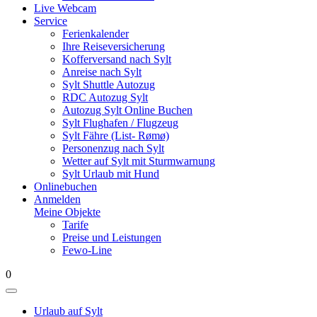
Live Webcam
Service
Ferienkalender
Ihre Reiseversicherung
Kofferversand nach Sylt
Anreise nach Sylt
Sylt Shuttle Autozug
RDC Autozug Sylt
Autozug Sylt Online Buchen
Sylt Flughafen / Flugzeug
Sylt Fähre (List- Rømø)
Personenzug nach Sylt
Wetter auf Sylt mit Sturmwarnung
Sylt Urlaub mit Hund
Onlinebuchen
Anmelden
Meine Objekte
Tarife
Preise und Leistungen
Fewo-Line
0
Urlaub auf Sylt