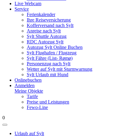
Live Webcam
Service
Ferienkalender
Ihre Reiseversicherung
Kofferversand nach Sylt
Anreise nach Sylt
Sylt Shuttle Autozug
RDC Autozug Sylt
Autozug Sylt Online Buchen
Sylt Flughafen / Flugzeug
Sylt Fähre (List- Rømø)
Personenzug nach Sylt
Wetter auf Sylt mit Sturmwarnung
Sylt Urlaub mit Hund
Onlinebuchen
Anmelden
Meine Objekte
Tarife
Preise und Leistungen
Fewo-Line
0
Urlaub auf Sylt