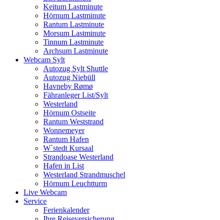
Keitum Lastminute
Hörnum Lastminute
Rantum Lastminute
Morsum Lastminute
Tinnum Lastminute
Archsum Lastminute
Webcam Sylt
Autozug Sylt Shuttle
Autozug Niebüll
Havneby Rømø
Fähranleger List/Sylt
Westerland
Hörnum Ostseite
Rantum Weststrand
Wonnemeyer
Rantum Hafen
W`stedt Kursaal
Strandoase Westerland
Hafen in List
Westerland Strandmuschel
Hörnum Leuchtturm
Live Webcam
Service
Ferienkalender
Ihre Reiseversicherung