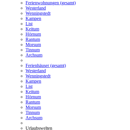
Ferienwohnungen (gesamt)
Westerland
Wenningstedt
Kampen
List
Keitum
Hörnum
Rantum
Morsum
Tinnum
Archsum
Ferienhäuser (gesamt)
Westerland
Wenningstedt
Kampen
List
Keitum
Hörnum
Rantum
Morsum
Tinnum
Archsum
Urlaubswelten