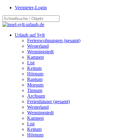
Vermieter-Login
Urlaub auf Sylt
Ferienwohnungen (gesamt)
Westerland
Wenningstedt
Kampen
List
Keitum
Hörnum
Rantum
Morsum
Tinnum
Archsum
Ferienhäuser (gesamt)
Westerland
Wenningstedt
Kampen
List
Keitum
Hörnum