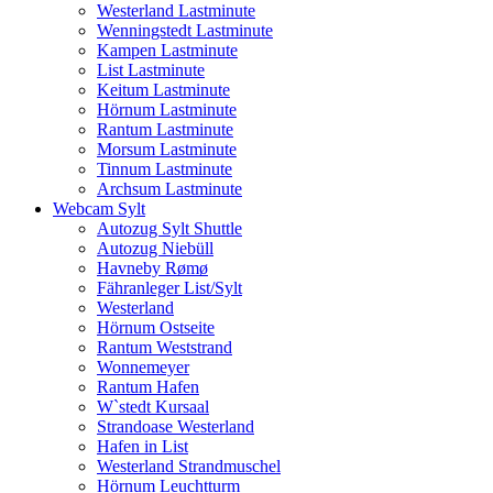
Westerland Lastminute
Wenningstedt Lastminute
Kampen Lastminute
List Lastminute
Keitum Lastminute
Hörnum Lastminute
Rantum Lastminute
Morsum Lastminute
Tinnum Lastminute
Archsum Lastminute
Webcam Sylt
Autozug Sylt Shuttle
Autozug Niebüll
Havneby Rømø
Fähranleger List/Sylt
Westerland
Hörnum Ostseite
Rantum Weststrand
Wonnemeyer
Rantum Hafen
W`stedt Kursaal
Strandoase Westerland
Hafen in List
Westerland Strandmuschel
Hörnum Leuchtturm