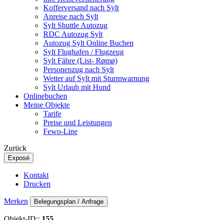
Kofferversand nach Sylt
Anreise nach Sylt
Sylt Shuttle Autozug
RDC Autozug Sylt
Autozug Sylt Online Buchen
Sylt Flughafen / Flugzeug
Sylt Fähre (List- Rømø)
Personenzug nach Sylt
Wetter auf Sylt mit Sturmwarnung
Sylt Urlaub mit Hund
Onlinebuchen
Meine Objekte
Tarife
Preise und Leistungen
Fewo-Line
Zurück
Exposé
Kontakt
Drucken
Merken
Belegungsplan / Anfrage
Objekt-ID::
155