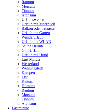
Rantum
Morsum
Tinnum
Archsum
Urlaubswelten
Urlaub mit Meerblick
Balkon oder Terrasse
Urlaub mit Garten
Wanderurlaub
Urlaub mit WLAN
Sauna Urlaub
Golf Urlaub
Urlaub mit Hund
Last Minute
Westerland
Wenningstedt
Kampen
List
Keitum
Hörnum
Rantum
Morsum
Tinnum
Archsum
Lastminute