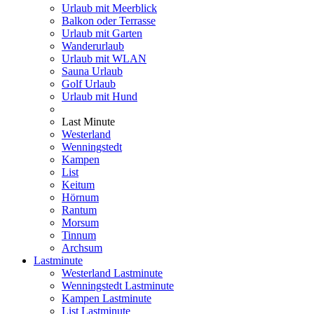
Urlaub mit Meerblick
Balkon oder Terrasse
Urlaub mit Garten
Wanderurlaub
Urlaub mit WLAN
Sauna Urlaub
Golf Urlaub
Urlaub mit Hund
Last Minute
Westerland
Wenningstedt
Kampen
List
Keitum
Hörnum
Rantum
Morsum
Tinnum
Archsum
Lastminute
Westerland Lastminute
Wenningstedt Lastminute
Kampen Lastminute
List Lastminute