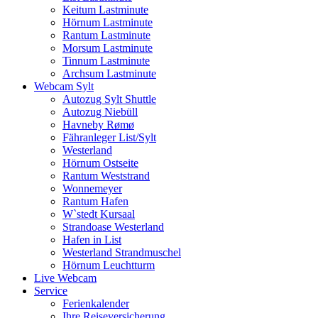
Keitum Lastminute
Hörnum Lastminute
Rantum Lastminute
Morsum Lastminute
Tinnum Lastminute
Archsum Lastminute
Webcam Sylt
Autozug Sylt Shuttle
Autozug Niebüll
Havneby Rømø
Fähranleger List/Sylt
Westerland
Hörnum Ostseite
Rantum Weststrand
Wonnemeyer
Rantum Hafen
W`stedt Kursaal
Strandoase Westerland
Hafen in List
Westerland Strandmuschel
Hörnum Leuchtturm
Live Webcam
Service
Ferienkalender
Ihre Reiseversicherung