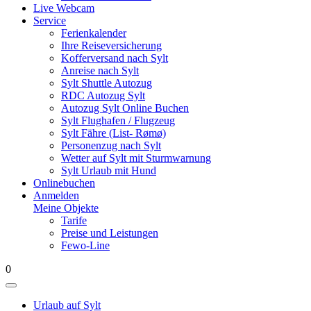
Live Webcam
Service
Ferienkalender
Ihre Reiseversicherung
Kofferversand nach Sylt
Anreise nach Sylt
Sylt Shuttle Autozug
RDC Autozug Sylt
Autozug Sylt Online Buchen
Sylt Flughafen / Flugzeug
Sylt Fähre (List- Rømø)
Personenzug nach Sylt
Wetter auf Sylt mit Sturmwarnung
Sylt Urlaub mit Hund
Onlinebuchen
Anmelden
Meine Objekte
Tarife
Preise und Leistungen
Fewo-Line
0
Urlaub auf Sylt