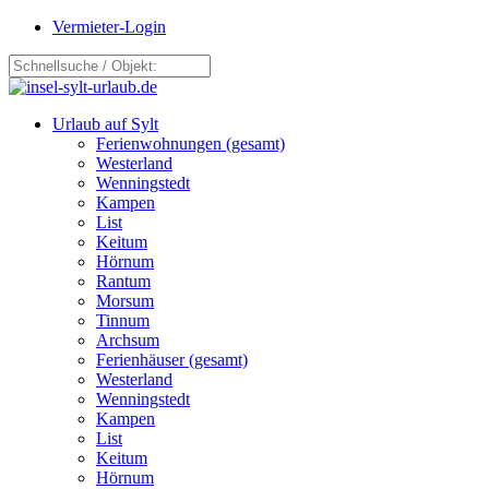
Vermieter-Login
Urlaub auf Sylt
Ferienwohnungen (gesamt)
Westerland
Wenningstedt
Kampen
List
Keitum
Hörnum
Rantum
Morsum
Tinnum
Archsum
Ferienhäuser (gesamt)
Westerland
Wenningstedt
Kampen
List
Keitum
Hörnum