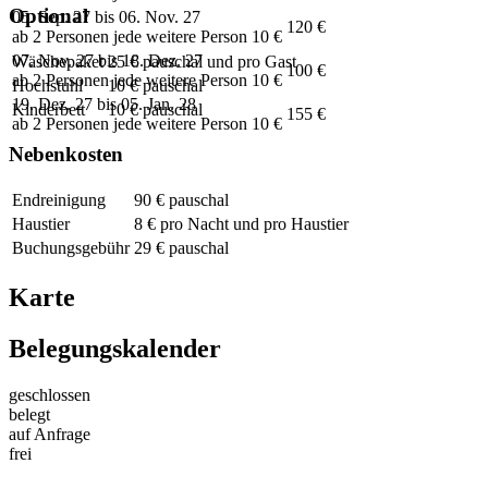
Optional
05. Sep. 27 bis 06. Nov. 27
120 €
ab 2 Personen jede weitere Person 10 €
07. Nov. 27 bis 18. Dez. 27
Wäschepaket
25 € pauschal und pro Gast
100 €
ab 2 Personen jede weitere Person 10 €
Hochstuhl
10 € pauschal
19. Dez. 27 bis 05. Jan. 28
Kinderbett
10 € pauschal
155 €
ab 2 Personen jede weitere Person 10 €
Nebenkosten
Endreinigung
90 € pauschal
Haustier
8 € pro Nacht und pro Haustier
Buchungsgebühr
29 € pauschal
Karte
Belegungskalender
geschlossen
belegt
auf Anfrage
frei