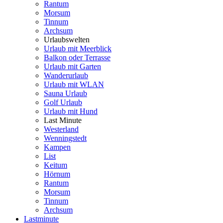
Rantum
Morsum
Tinnum
Archsum
Urlaubswelten
Urlaub mit Meerblick
Balkon oder Terrasse
Urlaub mit Garten
Wanderurlaub
Urlaub mit WLAN
Sauna Urlaub
Golf Urlaub
Urlaub mit Hund
Last Minute
Westerland
Wenningstedt
Kampen
List
Keitum
Hörnum
Rantum
Morsum
Tinnum
Archsum
Lastminute