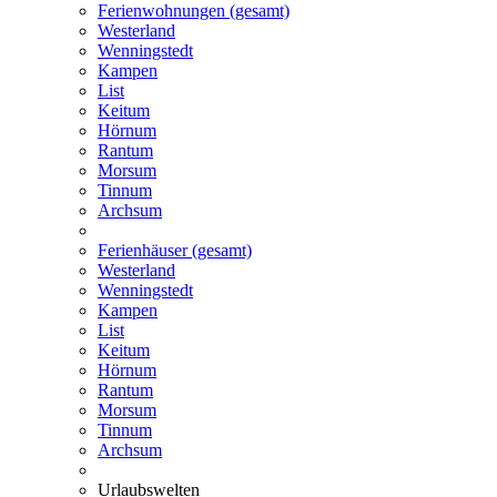
Ferienwohnungen (gesamt)
Westerland
Wenningstedt
Kampen
List
Keitum
Hörnum
Rantum
Morsum
Tinnum
Archsum
Ferienhäuser (gesamt)
Westerland
Wenningstedt
Kampen
List
Keitum
Hörnum
Rantum
Morsum
Tinnum
Archsum
Urlaubswelten