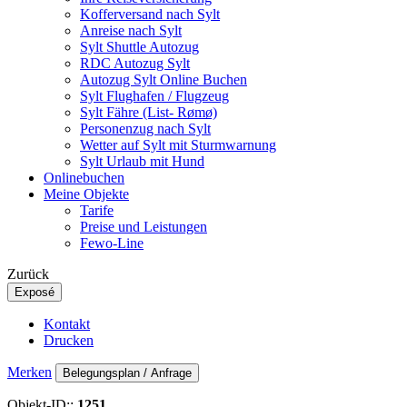
Kofferversand nach Sylt
Anreise nach Sylt
Sylt Shuttle Autozug
RDC Autozug Sylt
Autozug Sylt Online Buchen
Sylt Flughafen / Flugzeug
Sylt Fähre (List- Rømø)
Personenzug nach Sylt
Wetter auf Sylt mit Sturmwarnung
Sylt Urlaub mit Hund
Onlinebuchen
Meine Objekte
Tarife
Preise und Leistungen
Fewo-Line
Zurück
Exposé
Kontakt
Drucken
Merken
Belegungsplan / Anfrage
Objekt-ID::
1251