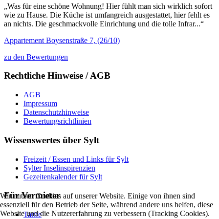
„Was für eine schöne Wohnung! Hier fühlt man sich wirklich sofort
wie zu Hause. Die Küche ist umfangreich ausgestattet, hier fehlt es
an nichts. Die geschmackvolle Einrichtung und die tolle Infrar...“
Appartement Boysenstraße 7, (26/10)
zu den Bewertungen
Rechtliche Hinweise / AGB
AGB
Impressum
Datenschutzhinweise
Bewertungsrichtlinien
Wissenswertes über Sylt
Freizeit / Essen und Links für Sylt
Sylter Inselinspirenzien
Gezeitenkalender für Sylt
Für Vermieter
Wir nutzen Cookies auf unserer Website. Einige von ihnen sind
essenziell für den Betrieb der Seite, während andere uns helfen, diese
Website und die Nutzererfahrung zu verbessern (Tracking Cookies).
Tarife