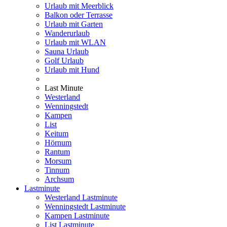
Urlaub mit Meerblick
Balkon oder Terrasse
Urlaub mit Garten
Wanderurlaub
Urlaub mit WLAN
Sauna Urlaub
Golf Urlaub
Urlaub mit Hund
Last Minute
Westerland
Wenningstedt
Kampen
List
Keitum
Hörnum
Rantum
Morsum
Tinnum
Archsum
Lastminute
Westerland Lastminute
Wenningstedt Lastminute
Kampen Lastminute
List Lastminute