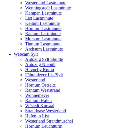
Westerland Lastminute
Wenningstedt Lastminute
Kampen Lastminute
List Lastminute
Keitum Lastminute
Hörnum Lastminute
Rantum Lastminute
Morsum Lastminute
Tinnum Lastminute
Archsum Lastminute
Webcam Sylt
Autozug Sylt Shuttle
Autozug Niebüll
Havneby Rømø
Fähranleger List/Sylt
Westerland
Hörnum Ostseite
Rantum Weststrand
Wonnemeyer
Rantum Hafen
W`stedt Kursaal
Strandoase Westerland
Hafen in List
Westerland Strandmuschel
Hörnum Leuchtturm