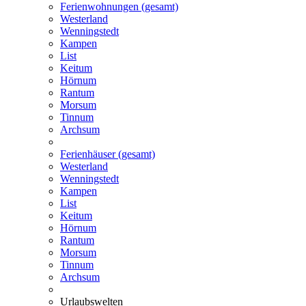
Ferienwohnungen (gesamt)
Westerland
Wenningstedt
Kampen
List
Keitum
Hörnum
Rantum
Morsum
Tinnum
Archsum
Ferienhäuser (gesamt)
Westerland
Wenningstedt
Kampen
List
Keitum
Hörnum
Rantum
Morsum
Tinnum
Archsum
Urlaubswelten