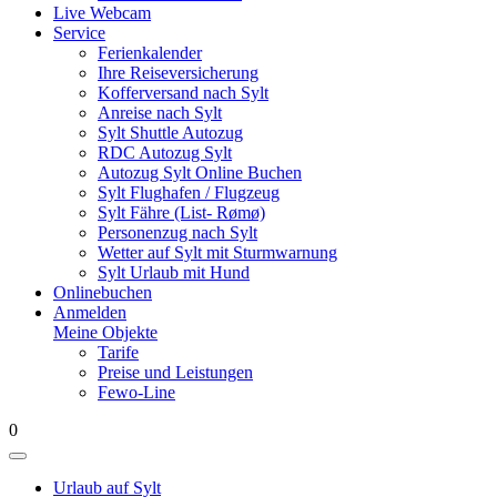
Live Webcam
Service
Ferienkalender
Ihre Reiseversicherung
Kofferversand nach Sylt
Anreise nach Sylt
Sylt Shuttle Autozug
RDC Autozug Sylt
Autozug Sylt Online Buchen
Sylt Flughafen / Flugzeug
Sylt Fähre (List- Rømø)
Personenzug nach Sylt
Wetter auf Sylt mit Sturmwarnung
Sylt Urlaub mit Hund
Onlinebuchen
Anmelden
Meine Objekte
Tarife
Preise und Leistungen
Fewo-Line
0
Urlaub auf Sylt