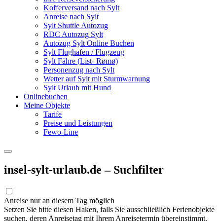
Kofferversand nach Sylt
Anreise nach Sylt
Sylt Shuttle Autozug
RDC Autozug Sylt
Autozug Sylt Online Buchen
Sylt Flughafen / Flugzeug
Sylt Fähre (List- Rømø)
Personenzug nach Sylt
Wetter auf Sylt mit Sturmwarnung
Sylt Urlaub mit Hund
Onlinebuchen
Meine Objekte
Tarife
Preise und Leistungen
Fewo-Line
insel-sylt-urlaub.de – Suchfilter
Anreise nur an diesem Tag möglich
Setzen Sie bitte diesen Haken, falls Sie ausschließlich Ferienobjekte
suchen, deren Anreisetag mit Ihrem Anreisetermin übereinstimmt.