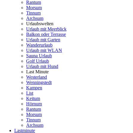
Rantum
Morsum
Tinnum
Archsum
Urlaubswelten
Urlaub mit Meerblick
Balkon oder Terrasse
Urlaub mit Garten
Wanderurlaub
Urlaub mit WLAN
Sauna Urlaub
Golf Urlaub
Urlaub mit Hund
Last Minute
Westerland
Wenningstedt
Kampen
List
Keitum
Hörnum
Rantum
Morsum
Tinnum
Archsum
Lastminute